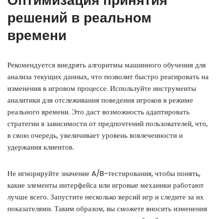
Оптимизация принятия
решений в реальном
времени
Рекомендуется внедрять алгоритмы машинного обучения для
анализа текущих данных, что позволит быстро реагировать на
изменения в игровом процессе. Используйте инструменты
аналитики для отслеживания поведения игроков в режиме
реального времени. Это даст возможность адаптировать
стратегии в зависимости от предпочтений пользователей, что,
в свою очередь, увеличивает уровень вовлеченности и
удержания клиентов.
Не игнорируйте значение A/B-тестирования, чтобы понять,
какие элементы интерфейса или игровые механики работают
лучше всего. Запустите несколько версий игр и следите за их
показателями. Таким образом, вы сможете вносить изменения