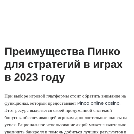
Преимущества Пинко
для стратегий в играх
в 2023 году
При выборе игровой платформы стоит обратить внимание на
функционал, который предоставляет
Pinco online casino
.
Этот ресурс выделяется своей продуманной системой
бонусов, обеспечивающей игрокам дополнительные шансы на
успех. Рациональное использование акций может значительно
увеличить банкролл и помочь добиться лучших результатов в