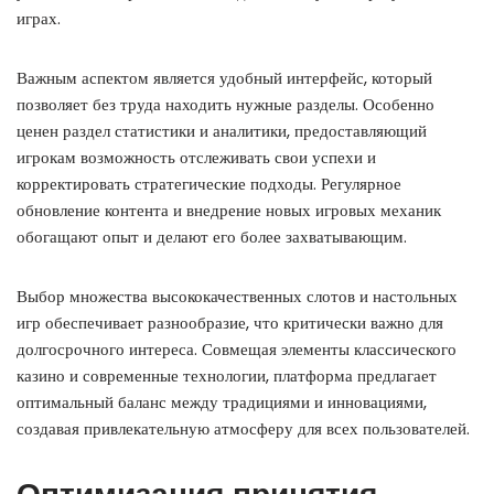
играх.
Важным аспектом является удобный интерфейс, который
позволяет без труда находить нужные разделы. Особенно
ценен раздел статистики и аналитики, предоставляющий
игрокам возможность отслеживать свои успехи и
корректировать стратегические подходы. Регулярное
обновление контента и внедрение новых игровых механик
обогащают опыт и делают его более захватывающим.
Выбор множества высококачественных слотов и настольных
игр обеспечивает разнообразие, что критически важно для
долгосрочного интереса. Совмещая элементы классического
казино и современные технологии, платформа предлагает
оптимальный баланс между традициями и инновациями,
создавая привлекательную атмосферу для всех пользователей.