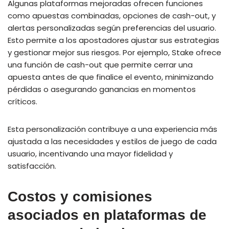
Algunas plataformas mejoradas ofrecen funciones
como apuestas combinadas, opciones de cash-out, y
alertas personalizadas según preferencias del usuario.
Esto permite a los apostadores ajustar sus estrategias
y gestionar mejor sus riesgos. Por ejemplo, Stake ofrece
una función de cash-out que permite cerrar una
apuesta antes de que finalice el evento, minimizando
pérdidas o asegurando ganancias en momentos
críticos.
Esta personalización contribuye a una experiencia más
ajustada a las necesidades y estilos de juego de cada
usuario, incentivando una mayor fidelidad y
satisfacción.
Costos y comisiones
asociados en plataformas de