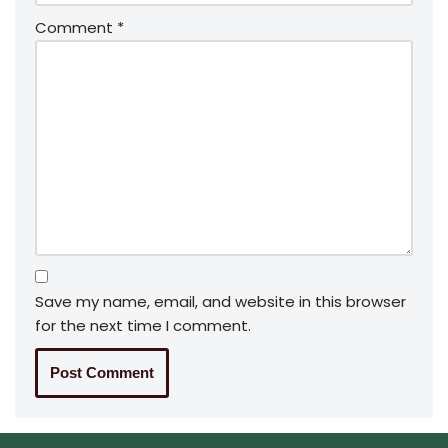
Comment
*
Save my name, email, and website in this browser
for the next time I comment.