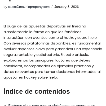
by
sales@mazhiaproperty.com
January 8, 2026
El auge de las apuestas deportivas en línea ha
transformado la forma en que los fanáticos
interactúan con eventos como el hockey sobre hielo.
Con diversas plataformas disponibles, es fundamental
evaluar aspectos clave para garantizar una experiencia
segura, rentable y satisfactoria. En este artículo,
exploraremos los principales factores que debes
considerar, acompañados de ejemplos prácticos y
datos relevantes para tomar decisiones informadas al
apostar en hockey sobre hielo.
Índice de contenidos
Factores clave para evaluar plataformas de apuestas en