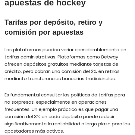
apuestas de hockey
Tarifas por depósito, retiro y
comisión por apuestas
Las plataformas pueden variar considerablemente en
tarifas administrativas. Plataformas como Betway
ofrecen depósitos gratuitos mediante tarjetas de
crédito, pero cobran una comisión del 2% en retiros
mediante transferencias bancarias tradicionales.
Es fundamental consultar las políticas de tarifas para
no sorpresas, especialmente en operaciones
frecuentes. Un ejemplo práctico es que pagar una
comisión del 3% en cada depósito puede reducir
significativamente la rentabilidad a largo plazo para los
apostadores más activos.