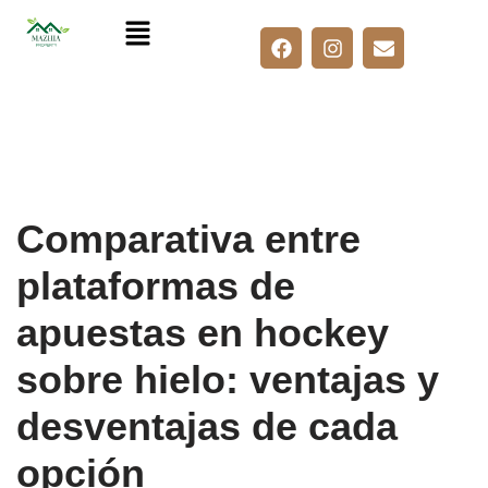
Skip
to
content
Comparativa entre
plataformas de
apuestas en hockey
sobre hielo: ventajas y
desventajas de cada
opción