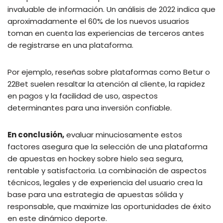
invaluable de información. Un análisis de 2022 indica que
aproximadamente el 60% de los nuevos usuarios
toman en cuenta las experiencias de terceros antes
de registrarse en una plataforma.
Por ejemplo, reseñas sobre plataformas como Betur o
22Bet suelen resaltar la atención al cliente, la rapidez
en pagos y la facilidad de uso, aspectos
determinantes para una inversión confiable.
En conclusión,
evaluar minuciosamente estos
factores asegura que la selección de una plataforma
de apuestas en hockey sobre hielo sea segura,
rentable y satisfactoria. La combinación de aspectos
técnicos, legales y de experiencia del usuario crea la
base para una estrategia de apuestas sólida y
responsable, que maximize las oportunidades de éxito
en este dinámico deporte.