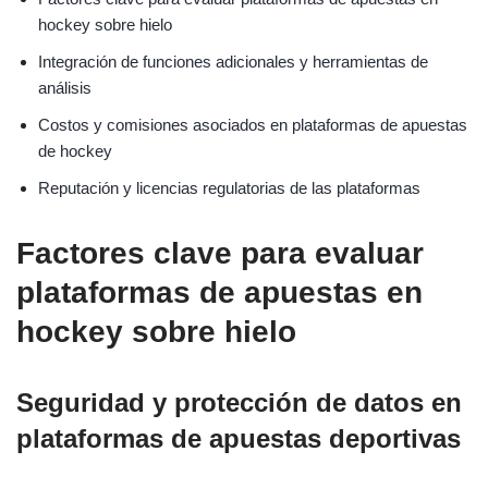
hockey sobre hielo
Integración de funciones adicionales y herramientas de
análisis
Costos y comisiones asociados en plataformas de apuestas
de hockey
Reputación y licencias regulatorias de las plataformas
Factores clave para evaluar
plataformas de apuestas en
hockey sobre hielo
Seguridad y protección de datos en
plataformas de apuestas deportivas