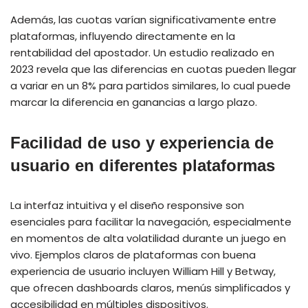
Además, las cuotas varían significativamente entre
plataformas, influyendo directamente en la
rentabilidad del apostador. Un estudio realizado en
2023 revela que las diferencias en cuotas pueden llegar
a variar en un 8% para partidos similares, lo cual puede
marcar la diferencia en ganancias a largo plazo.
Facilidad de uso y experiencia de
usuario en diferentes plataformas
La interfaz intuitiva y el diseño responsive son
esenciales para facilitar la navegación, especialmente
en momentos de alta volatilidad durante un juego en
vivo. Ejemplos claros de plataformas con buena
experiencia de usuario incluyen William Hill y Betway,
que ofrecen dashboards claros, menús simplificados y
accesibilidad en múltiples dispositivos.