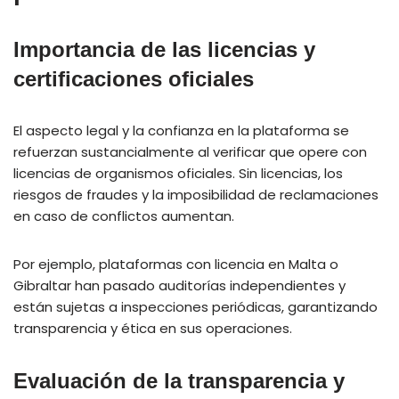
Importancia de las licencias y
certificaciones oficiales
El aspecto legal y la confianza en la plataforma se
refuerzan sustancialmente al verificar que opere con
licencias de organismos oficiales. Sin licencias, los
riesgos de fraudes y la imposibilidad de reclamaciones
en caso de conflictos aumentan.
Por ejemplo, plataformas con licencia en Malta o
Gibraltar han pasado auditorías independientes y
están sujetas a inspecciones periódicas, garantizando
transparencia y ética en sus operaciones.
Evaluación de la transparencia y