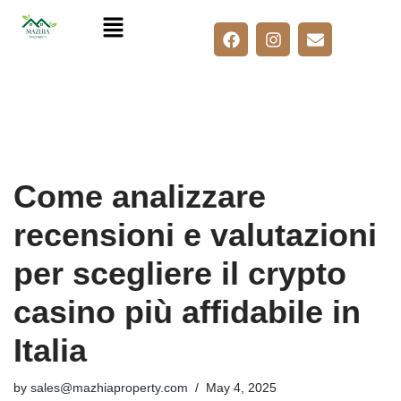
Skip
to
content
Come analizzare
recensioni e valutazioni
per scegliere il crypto
casino più affidabile in
Italia
by
sales@mazhiaproperty.com
May 4, 2025