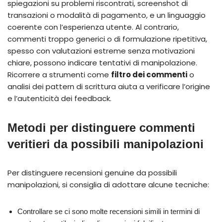
spiegazioni su problemi riscontrati, screenshot di
transazioni o modalità di pagamento, e un linguaggio
coerente con l’esperienza utente. Al contrario,
commenti troppo generici o di formulazione ripetitiva,
spesso con valutazioni estreme senza motivazioni
chiare, possono indicare tentativi di manipolazione.
Ricorrere a strumenti come
filtro dei commenti
o
analisi dei pattern di scrittura aiuta a verificare l’origine
e l’autenticità dei feedback.
Metodi per distinguere commenti
veritieri da possibili manipolazioni
Per distinguere recensioni genuine da possibili
manipolazioni, si consiglia di adottare alcune tecniche:
Controllare se ci sono molte recensioni simili in termini di