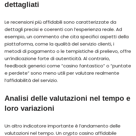
dettagliati
Le recensioni più affidabili sono caratterizzate da
dettagli precisi e coerenti con l’esperienza reale. Ad
esempio, un commento che cita specifici aspetti della
piattaforma, come la qualità del servizio clienti, i
metodi di pagamento o le tempistiche di prelievo, offre
un’indicazione forte di autenticità. Al contrario,
feedback generici come “casino fantastico” o “puntate
e perdete” sono meno utili per valutare realmente
l’affidabilità del servizio.
Analisi delle valutazioni nel tempo e
loro variazioni
Un altro indicatore importante è l’andamento delle
valutazioni nel tempo. Un crypto casino affidabile