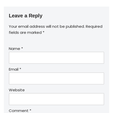
Leave a Reply
Your email address will not be published.
Required
fields are marked
*
Name
*
Email
*
Website
Comment
*