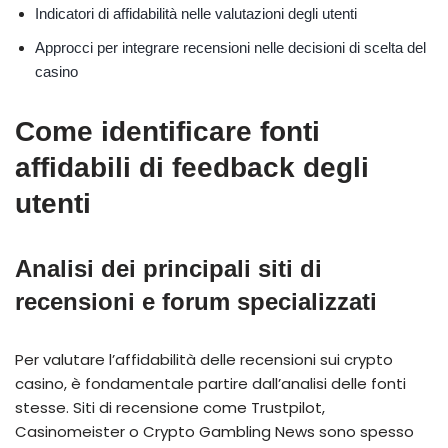
Indicatori di affidabilità nelle valutazioni degli utenti
Approcci per integrare recensioni nelle decisioni di scelta del
casino
Come identificare fonti
affidabili di feedback degli
utenti
Analisi dei principali siti di
recensioni e forum specializzati
Per valutare l’affidabilità delle recensioni sui crypto
casino, è fondamentale partire dall’analisi delle fonti
stesse. Siti di recensione come Trustpilot,
Casinomeister o Crypto Gambling News sono spesso