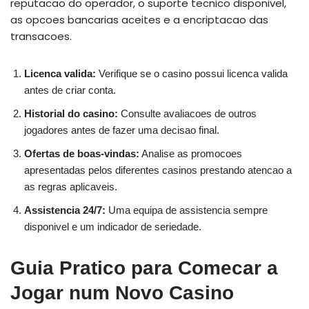
reputacao do operador, o suporte tecnico disponivel,
as opcoes bancarias aceites e a encriptacao das
transacoes.
Licenca valida:
Verifique se o casino possui licenca valida
antes de criar conta.
Historial do casino:
Consulte avaliacoes de outros
jogadores antes de fazer uma decisao final.
Ofertas de boas-vindas:
Analise as promocoes
apresentadas pelos diferentes casinos prestando atencao a
as regras aplicaveis.
Assistencia 24/7:
Uma equipa de assistencia sempre
disponivel e um indicador de seriedade.
Guia Pratico para Comecar a
Jogar num Novo Casino