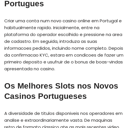
Portugues
Criar uma conta num novo casino online em Portugal e
habitualmente rapido. Inicialmente, entre na
plataforma do operador escolhido e pressione na area
de cadastro. Em seguida, introduza as suas
informacoes pedidos, incluindo nome completo. Depois
da confirmacao KYC, estara em condicoes de fazer um
primeiro deposito e usufruir de o bonus de boas-vindas
apresentada no casino.
Os Melhores Slots nos Novos
Casinos Portugueses
A diversidade de titulos disponiveis nos operadores em
analise e extraordinariamente vasta. De maquinas
retro de formato classico ate as mais recentes video