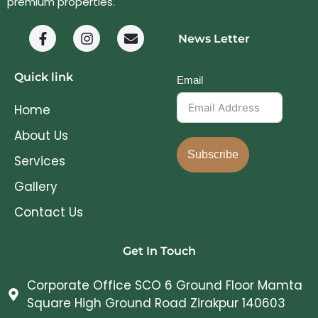
premium properties.
News Letter
Quick link
Email
Home
About Us
Subscribe
Services
Gallery
Contact Us
Get In Touch
Corporate Office SCO 6 Ground Floor Mamta
Square High Ground Road Zirakpur 140603