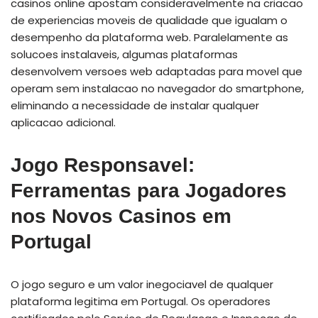
casinos online apostam consideravelmente na criacao
de experiencias moveis de qualidade que igualam o
desempenho da plataforma web. Paralelamente as
solucoes instalaveis, algumas plataformas
desenvolvem versoes web adaptadas para movel que
operam sem instalacao no navegador do smartphone,
eliminando a necessidade de instalar qualquer
aplicacao adicional.
Jogo Responsavel:
Ferramentas para Jogadores
nos Novos Casinos em
Portugal
O jogo seguro e um valor inegociavel de qualquer
plataforma legitima em Portugal. Os operadores