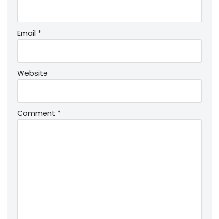
Email
*
Website
Comment
*