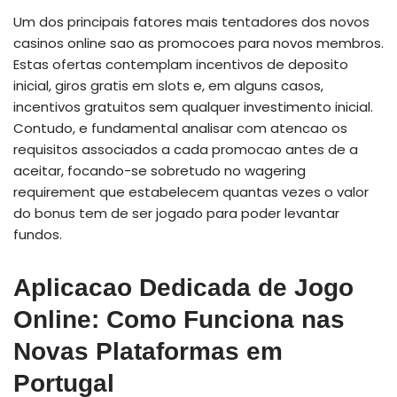
Um dos principais fatores mais tentadores dos novos
casinos online sao as promocoes para novos membros.
Estas ofertas contemplam incentivos de deposito
inicial, giros gratis em slots e, em alguns casos,
incentivos gratuitos sem qualquer investimento inicial.
Contudo, e fundamental analisar com atencao os
requisitos associados a cada promocao antes de a
aceitar, focando-se sobretudo no wagering
requirement que estabelecem quantas vezes o valor
do bonus tem de ser jogado para poder levantar
fundos.
Aplicacao Dedicada de Jogo
Online: Como Funciona nas
Novas Plataformas em
Portugal