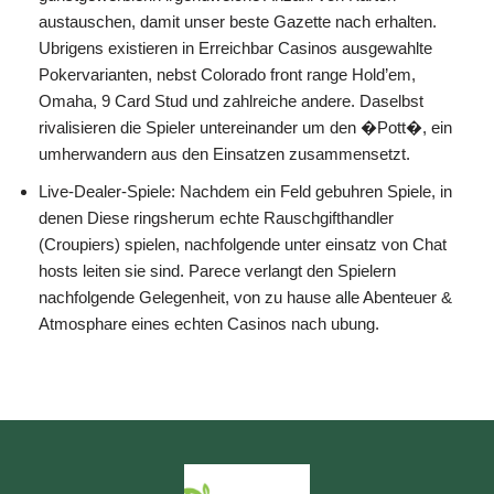
austauschen, damit unser beste Gazette nach erhalten.
Ubrigens existieren in Erreichbar Casinos ausgewahlte
Pokervarianten, nebst Colorado front range Hold’em,
Omaha, 9 Card Stud und zahlreiche andere. Daselbst
rivalisieren die Spieler untereinander um den �Pott�, ein
umherwandern aus den Einsatzen zusammensetzt.
Live-Dealer-Spiele: Nachdem ein Feld gebuhren Spiele, in
denen Diese ringsherum echte Rauschgifthandler
(Croupiers) spielen, nachfolgende unter einsatz von Chat
hosts leiten sie sind. Parece verlangt den Spielern
nachfolgende Gelegenheit, von zu hause alle Abenteuer &
Atmosphare eines echten Casinos nach ubung.