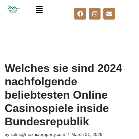
Skip
to
content
Welches sie sind 2024
nachfolgende
beliebtesten Online
Casinospiele inside
Bundesrepublik
by
sales@mazhiaproperty.com
March 31, 2026