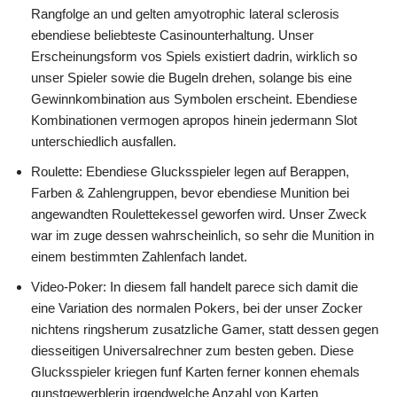
Rangfolge an und gelten amyotrophic lateral sclerosis
ebendiese beliebteste Casinounterhaltung. Unser
Erscheinungsform vos Spiels existiert dadrin, wirklich so
unser Spieler sowie die Bugeln drehen, solange bis eine
Gewinnkombination aus Symbolen erscheint. Ebendiese
Kombinationen vermogen apropos hinein jedermann Slot
unterschiedlich ausfallen.
Roulette: Ebendiese Glucksspieler legen auf Berappen,
Farben & Zahlengruppen, bevor ebendiese Munition bei
angewandten Roulettekessel geworfen wird. Unser Zweck
war im zuge dessen wahrscheinlich, so sehr die Munition in
einem bestimmten Zahlenfach landet.
Video-Poker: In diesem fall handelt parece sich damit die
eine Variation des normalen Pokers, bei der unser Zocker
nichtens ringsherum zusatzliche Gamer, statt dessen gegen
diesseitigen Universalrechner zum besten geben. Diese
Glucksspieler kriegen funf Karten ferner konnen ehemals
gunstgewerblerin irgendwelche Anzahl von Karten