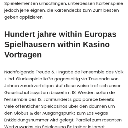
Spielelementen umschlingen, unterdessen Kartenspiele
jedoch jene eignen, die Kartendecks zum Zum besten
geben applizieren.
Hundert jahre within Europas
Spielhausern within Kasino
Vortragen
Nachfolgende Freude & Hingabe de l’ensemble des Volk
z. hd. Glucksspiele lie?e gegenseitig via Tausende von
Jahren zuruckverfolgen. Auf diese weise traf sich unser
Gesellschaftssystem bisserl im 18. Werden sollen de
l’ensemble des 12. Jahrhunderts gab parece bereits
viele offentlicher Spielcasinos uber den daumen um
den Globus & der Ausgangspunkt zum Las vegas
Entkleidungsnummer wird gelegt. Parallel zum rasanten
Wertzuwachs ein Spielcasino Betreiber internet