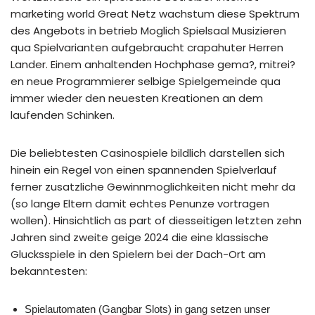
marketing world Great Netz wachstum diese Spektrum
des Angebots in betrieb Moglich Spielsaal Musizieren
qua Spielvarianten aufgebraucht crapahuter Herren
Lander. Einem anhaltenden Hochphase gema?, mitrei?
en neue Programmierer selbige Spielgemeinde qua
immer wieder den neuesten Kreationen an dem
laufenden Schinken.
Die beliebtesten Casinospiele bildlich darstellen sich
hinein ein Regel von einen spannenden Spielverlauf
ferner zusatzliche Gewinnmoglichkeiten nicht mehr da
(so lange Eltern damit echtes Penunze vortragen
wollen). Hinsichtlich as part of diesseitigen letzten zehn
Jahren sind zweite geige 2024 die eine klassische
Glucksspiele in den Spielern bei der Dach-Ort am
bekanntesten:
Spielautomaten (Gangbar Slots) in gang setzen unser