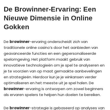
De Browinner-Ervaring: Een
Nieuwe Dimensie in Online
Gokken
De
browinner
-ervaring onderscheidt zich van
traditionele online casino’s door het aanbieden van
geavanceerde functies en een gepersonaliseerde
spelomgeving. Het platform maakt gebruik van
innovatieve technologieën om je spel te analyseren en
je te voorzien van op maat gemaakte aanbevelingen
en strategieën. Hierdoor kun je je winkansen verder
optimaliseren en het meeste uit je spel halen. De
browinner
-ervaring is ontworpen om zowel beginners
als ervaren spelers te helpen hun doelen te bereiken.
De
browinner
-strategie is gebaseerd op analyses van