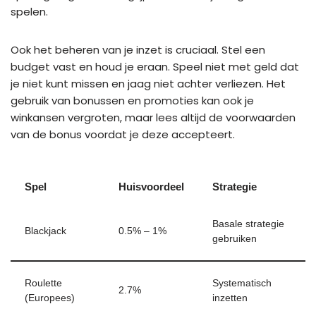
spelen.
Ook het beheren van je inzet is cruciaal. Stel een
budget vast en houd je eraan. Speel niet met geld dat
je niet kunt missen en jaag niet achter verliezen. Het
gebruik van bonussen en promoties kan ook je
winkansen vergroten, maar lees altijd de voorwaarden
van de bonus voordat je deze accepteert.
Spel
Huisvoordeel
Strategie
Basale strategie
Blackjack
0.5% – 1%
gebruiken
Roulette
Systematisch
2.7%
(Europees)
inzetten