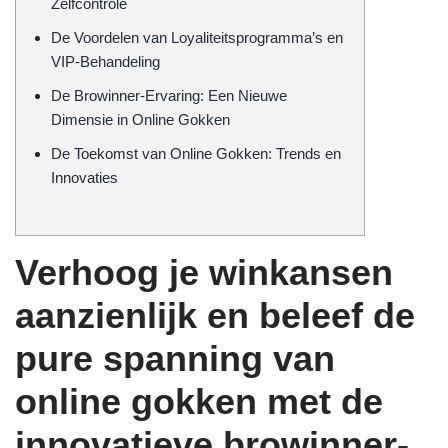
Zelfcontrole
De Voordelen van Loyaliteitsprogramma’s en
VIP-Behandeling
De Browinner-Ervaring: Een Nieuwe
Dimensie in Online Gokken
De Toekomst van Online Gokken: Trends en
Innovaties
Verhoog je winkansen
aanzienlijk en beleef de
pure spanning van
online gokken met de
innovatieve browinner-