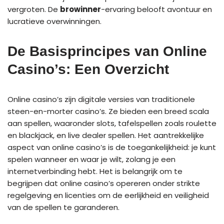
vergroten. De
browinner
-ervaring belooft avontuur en
lucratieve overwinningen.
De Basisprincipes van Online
Casino’s: Een Overzicht
Online casino’s zijn digitale versies van traditionele
steen-en-morter casino’s. Ze bieden een breed scala
aan spellen, waaronder slots, tafelspellen zoals roulette
en blackjack, en live dealer spellen. Het aantrekkelijke
aspect van online casino’s is de toegankelijkheid: je kunt
spelen wanneer en waar je wilt, zolang je een
internetverbinding hebt. Het is belangrijk om te
begrijpen dat online casino’s opereren onder strikte
regelgeving en licenties om de eerlijkheid en veiligheid
van de spellen te garanderen.