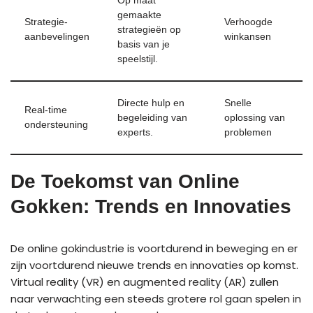
Op maat
gemaakte
Strategie-
Verhoogde
strategieën op
aanbevelingen
winkansen
basis van je
speelstijl.
Directe hulp en
Snelle
Real-time
begeleiding van
oplossing van
ondersteuning
experts.
problemen
De Toekomst van Online
Gokken: Trends en Innovaties
De online gokindustrie is voortdurend in beweging en er
zijn voortdurend nieuwe trends en innovaties op komst.
Virtual reality (VR) en augmented reality (AR) zullen
naar verwachting een steeds grotere rol gaan spelen in