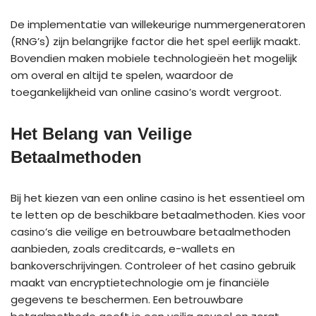
De implementatie van willekeurige nummergeneratoren
(RNG’s) zijn belangrijke factor die het spel eerlijk maakt.
Bovendien maken mobiele technologieën het mogelijk
om overal en altijd te spelen, waardoor de
toegankelijkheid van online casino’s wordt vergroot.
Het Belang van Veilige
Betaalmethoden
Bij het kiezen van een online casino is het essentieel om
te letten op de beschikbare betaalmethoden. Kies voor
casino’s die veilige en betrouwbare betaalmethoden
aanbieden, zoals creditcards, e-wallets en
bankoverschrijvingen. Controleer of het casino gebruik
maakt van encryptietechnologie om je financiële
gegevens te beschermen. Een betrouwbare