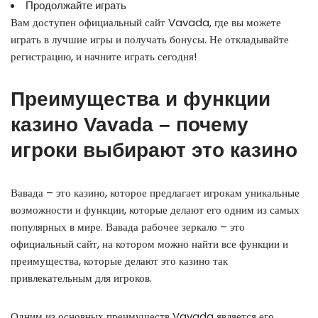
Продолжайте играть
Вам доступен официальный сайт Vavada, где вы можете
играть в лучшие игры и получать бонусы. Не откладывайте
регистрацию, и начните играть сегодня!
Преимущества и функции
казино Vavada – почему
игроки выбирают это казино
Вавада – это казино, которое предлагает игрокам уникальные
возможности и функции, которые делают его одним из самых
популярных в мире. Вавада рабочее зеркало – это
официальный сайт, на котором можно найти все функции и
преимущества, которые делают это казино так
привлекательным для игроков.
Одним из основных преимуществ Vavada является его