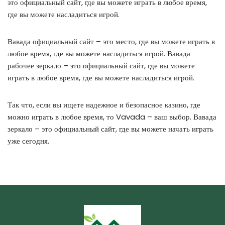
это официальный сайт, где вы можете играть в любое время,
где вы можете насладиться игрой.
Вавада официальный сайт – это место, где вы можете играть в
любое время, где вы можете насладиться игрой. Вавада
рабочее зеркало – это официальный сайт, где вы можете
играть в любое время, где вы можете насладиться игрой.
Так что, если вы ищете надежное и безопасное казино, где
можно играть в любое время, то Vavada – ваш выбор. Вавада
зеркало – это официальный сайт, где вы можете начать играть
уже сегодня.