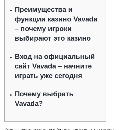
Преимущества и
функции казино Vavada
– почему игроки
выбирают это казино
Вход на официальный
сайт Vavada – начните
играть уже сегодня
Почему выбрать
Vavada?
Если вы ищете надежное и безопасное казино, где можно