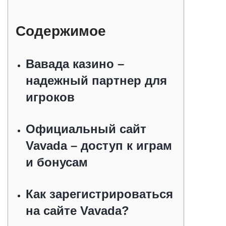
Содержимое
Вавада казино –
надежный партнер для
игроков
Официальный сайт
Vavada – доступ к играм
и бонусам
Как зарегистрироваться
на сайте Vavada?