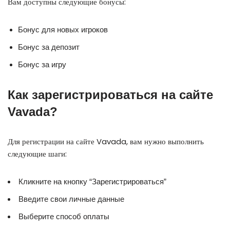
Вам доступны следующие бонусы:
Бонус для новых игроков
Бонус за депозит
Бонус за игру
Как зарегистрироваться на сайте
Vavada?
Для регистрации на сайте Vavada, вам нужно выполнить
следующие шаги:
Кликните на кнопку “Зарегистрироваться”
Введите свои личные данные
Выберите способ оплаты