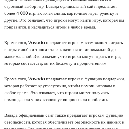
огромный выбор игр. Вавада официальный сайт предлагает
более 4 000 игр, включая слоты, карточные игры, рулетку и
другие. Это означает, что игроки могут найти игру, которая им
понравится, и насладиться игрой в любое время.
Кроме того, Vavada предлагает игрокам возможность играть
в игры с любым типом ставки, начиная от минимальной до
максимальной. Это означает, что игроки могут играть в игры,
которые соответствуют их бюджету и предпочтениям.
Кроме того, Vavada предлагает игрокам функцию поддержки,
которая работает круглосуточно, чтобы помочь игрокам в
любое время. Это означает, что игроки могут получать
помощь, если у них возникнут вопросы или проблемы.
Вавада официальный сайт также предлагает игрокам функцию
безопасности, которая обеспечивает безопасность их данных и
транзакций. Это означает, что игроки могут играть в игры с