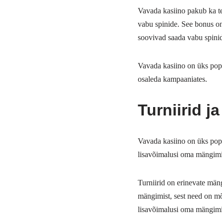
Vavada kasiino pakub ka te
vabu spinide. See bonus on
soovivad saada vabu spini
Vavada kasiino on üks popu
osaleda kampaaniates.
Turniirid 
Vavada kasiino on üks popu
lisavõimalusi oma mängimis
Turniirid on erinevate män
mängimist, sest need on mõ
lisavõimalusi oma mängimis