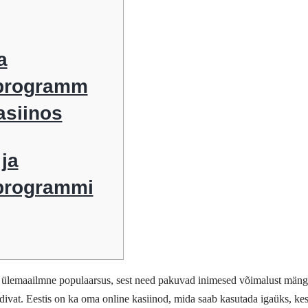
a
sprogramm
asiinos
 ja
sprogrammi
 ülemaailmne populaarsus, sest need pakuvad inimesed võimalust mäng
divat. Eestis on ka oma online kasiinod, mida saab kasutada igaüks, ke