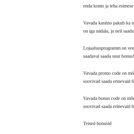
enda konto ja teha esimes
Vavada kasiino pakub ka tur
on iga nädala, ja neil saad
Lojaalsusprogramm on veel 
saadaval saada suur bonus
Vavada promo code on mõel
soovivad saada erinevaid b
Vavada bonus code on mõel
soovivad saada erinevaid b
Teised bonusid