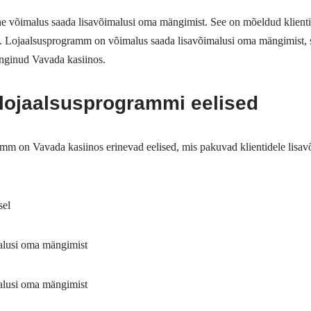
e võimalus saada lisavõimalusi oma mängimist. See on mõeldud klienti
 Lojaalsusprogramm on võimalus saada lisavõimalusi oma mängimist, 
änginud Vavada kasiinos.
a lojaalsusprogrammi eelised
ramm on Vavada kasiinos erinevad eelised, mis pakuvad klientidele lisa
sel
alusi oma mängimist
alusi oma mängimist