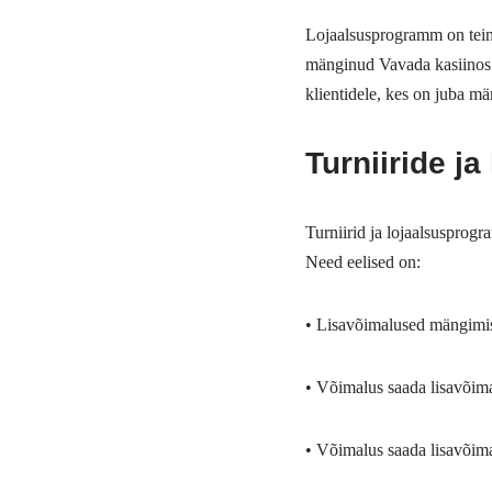
Lojaalsusprogramm on tein
mänginud Vavada kasiinos.
klientidele, kes on juba m
Turniiride j
Turniirid ja lojaalsusprog
Need eelised on:
• Lisavõimalused mängimi
• Võimalus saada lisavõim
• Võimalus saada lisavõim