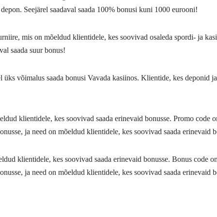
e depon. Seejärel saadaval saada 100% bonusi kuni 1000 eurooni!
niire, mis on mõeldud klientidele, kes soovivad osaleda spordi- ja kasii
aval saada suur bonus!
üks võimalus saada bonusi Vavada kasiinos. Klientide, kes deponid ja 
!
dud klientidele, kes soovivad saada erinevaid bonusse. Promo code on
onusse, ja need on mõeldud klientidele, kes soovivad saada erinevaid 
dud klientidele, kes soovivad saada erinevaid bonusse. Bonus code on
onusse, ja need on mõeldud klientidele, kes soovivad saada erinevaid 