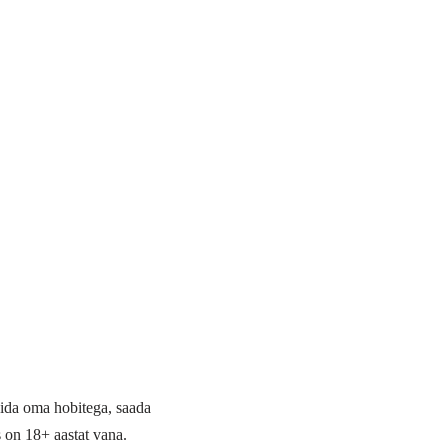
ida oma hobitega, saada
s on 18+ aastat vana.