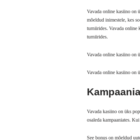
Vavada online kasiino on ü
mõeldud inimestele, kes so
turniirides. Vavada online
turniirides.
Vavada online kasiino on ü
Vavada online kasiino on ü
Kampaaniad
Vavada kasiino on üks popu
osaleda kampaaniates. Kui 
See bonus on mõeldud uutes