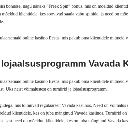
isi bonusse, nagu näiteks “Freek Spin” bonus, mis on mõeldud klientid
 mõeldud klientidele, kes soovivad saada vabu spinide, ja need on mõel
de.
laarsemaid online kasiino Eestis, mis pakub oma klientidele mitmeid v
ja lojaalsusprogramm Vavada 
laarsemaid online kasiino Eestis, mis pakub oma klientidele mitmeid 
t. Üks neist võimalustest on turniirid ja lojaalsusprogramm.
gudega, mis toimuvad regulaarselt Vavada kasiinos. Need on võimalus 
eldud klientidele, kes on juba mänginud Vavada kasiinos. Turniirid on
t, sest need on mõeldud klientidele, kes on juba mänginud Vavada kas