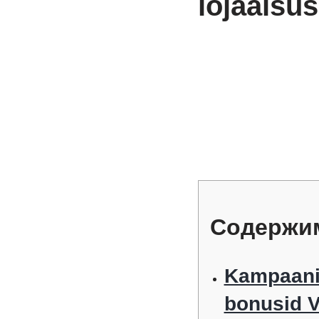
lojaals
Содержи
Kampaani
bonusid 