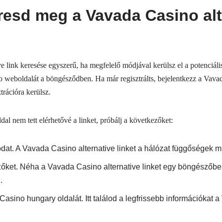
esd meg a Vavada Casino alt
e link keresése egyszerű, ha megfelelő módjával kerülsz el a potenciáli
weboldalát a böngésződben. Ha már regisztrálts, bejelentkezz a Vavad
trációra kerülsz.
l nem tett elérhetővé a linket, próbálj a következőket:
dat. A Vavada Casino alternative linket a hálózat függőségek mi
őket. Néha a Vavada Casino alternative linket egy böngészőbe
.
Casino hungary oldalát. Itt találod a legfrissebb információkat