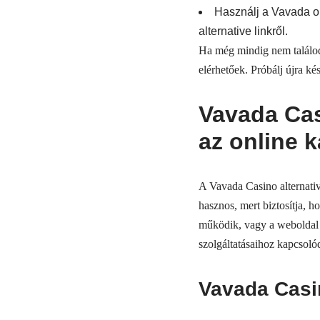
Használj a Vavada onl
alternative linkről.
Ha még mindig nem találod 
elérhetőek. Próbálj újra k
Vavada Cas
az online 
A Vavada Casino alternativ
hasznos, mert biztosítja, 
működik, vagy a weboldal b
szolgáltatásaihoz kapcsoló
Vavada Casi