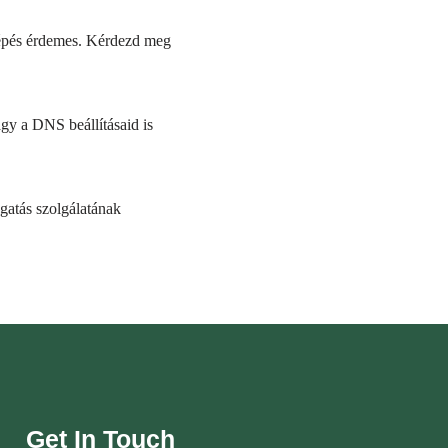
lépés érdemes. Kérdezd meg
gy a DNS beállításaid is
gatás szolgálatának
Get In Touch