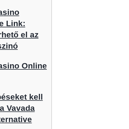
asino
e Link:
hető el az
szinó
sino Online
péseket kell
 a Vavada
ternative