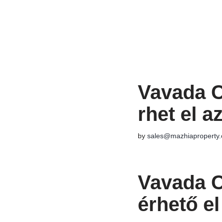
Skip
to
content
Vavada C
rhet el a
by
sales@mazhiaproperty
Vavada C
érhető el