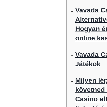
Vavada C
Alternativ
Hogyan ér
online ka
Vavada Ca
Játékok
Milyen lé
követned
Casino al