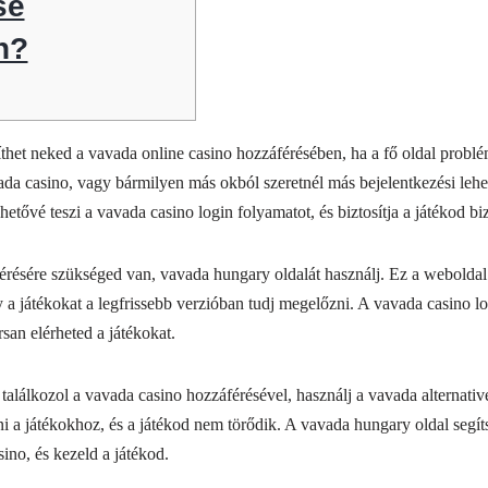
se
n?
gíthet neked a vavada online casino hozzáférésében, ha a fő oldal prob
vada casino, vagy bármilyen más okból szeretnél más bejelentkezési lehe
ehetővé teszi a vavada casino login folyamatot, és biztosítja a játékod b
résére szükséged van, vavada hungary oldalát használj. Ez a weboldal 
ogy a játékokat a legfrissebb verzióban tudj megelőzni. A vavada casino 
san elérheted a játékokat.
lálkozol a vavada casino hozzáférésével, használj a vavada alternative l
i a játékokhoz, és a játékod nem törődik. A vavada hungary oldal seg
ino, és kezeld a játékod.