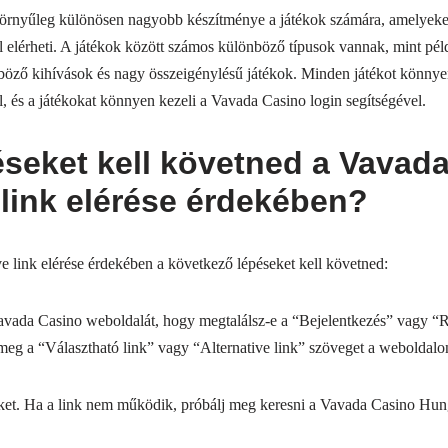
örnyűleg különösen nagyobb készítménye a játékok számára, amelyeke
el elérheti. A játékok között számos különböző típusok vannak, mint pél
böző kihívások és nagy összeigénylésű játékok. Minden játékot könnye
el, és a játékokat könnyen kezeli a Vavada Casino login segítségével.
éseket kell követned a Vavad
 link elérése érdekében?
e link elérése érdekében a következő lépéseket kell követned:
avada Casino weboldalát, hogy megtalálsz-e a “Bejelentkezés” vagy “
meg a “Választható link” vagy “Alternative link” szöveget a weboldalo
inket. Ha a link nem működik, próbálj meg keresni a Vavada Casino Hu