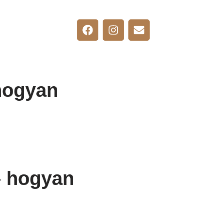
hogyan
– hogyan