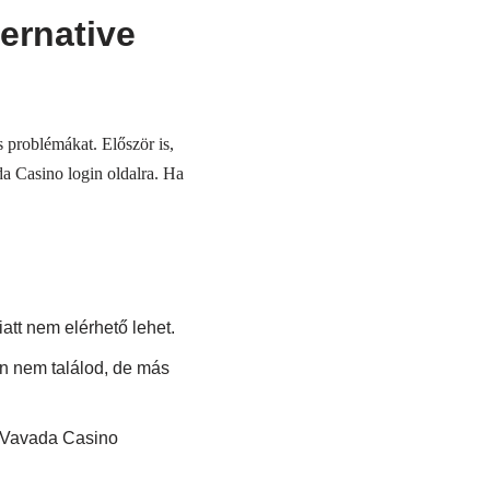
ernative
s problémákat. Először is,
a Casino login oldalra. Ha
att nem elérhető lehet.
n nem találod, de más
 a Vavada Casino