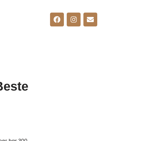
Beste
bør har 300