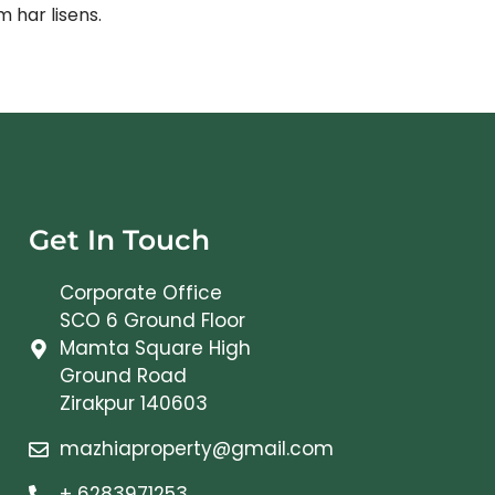
 har lisens.
Get In Touch
Corporate Office
SCO 6 Ground Floor
Mamta Square High
Ground Road
Zirakpur 140603
mazhiaproperty@gmail.com
+ 6283971253