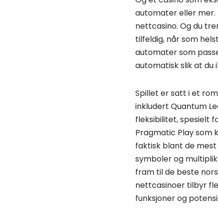
automater eller mer. 
nettcasino. Og du tren
tilfeldig, når som hel
automater som passer 
automatisk slik at du 
Spillet er satt i et 
inkludert Quantum Lea
fleksibilitet, spesielt
Pragmatic Play som k
faktisk blant de mes
symboler og multiplik
fram til de beste nor
nettcasinoer tilbyr f
funksjoner og potensie