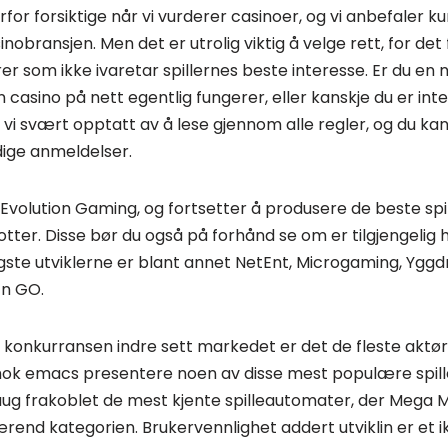
rfor forsiktige når vi vurderer casinoer, og vi anbefaler 
sinobransjen. Men det er utrolig viktig å velge rett, for de
r som ikke ivaretar spillernes beste interesse. Er du en n
asino på nett egentlig fungerer, eller kanskje du er int
 vi svært opptatt av å lese gjennom alle regler, og du kan
dige anmeldelser.
v Evolution Gaming, og fortsetter å produsere de beste s
tter. Disse bør du også på forhånd se om er tilgjengelig h
gste utviklerne er blant annet NetEnt, Microgaming, Yggdr
’n GO.
konkurransen indre sett markedet er det de fleste aktøre
mok emacs presentere noen av disse mest populære spil
aug frakoblet de mest kjente spilleautomater, der Mega
rend kategorien. Brukervennlighet addert utviklin er et ik