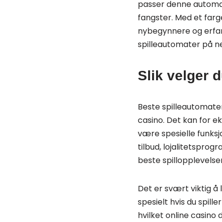
passer denne automat
fangster. Med et far
nybegynnere og erfarn
spilleautomater på n
Slik velger d
Beste spilleautomater
casino. Det kan for e
være spesielle funksj
tilbud, lojalitetspro
beste spillopplevelse
Det er svært viktig å 
spesielt hvis du spil
hvilket online casino d