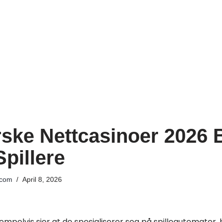
ske Nettcasinoer 2026 
Spillere
.com
April 8, 2026
mpelvis sier at de spesialiserer seg på spilleautomater, 