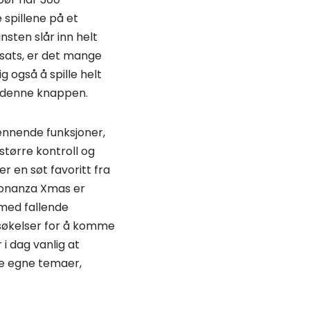
 spillene på et
nsten slår inn helt
nnsats, er det mange
 også å spille helt
 denne knappen.
ennende funksjoner,
tørre kontroll og
 er en søt favoritt fra
Bonanza Xmas er
 med fallende
rsøkelser for å komme
i dag vanlig at
ne egne temaer,