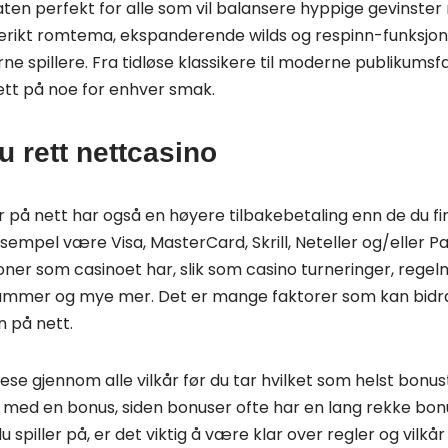
en perfekt for alle som vil balansere hyppige gevinster 
gerikt romtema, ekspanderende wilds og respinn-funksjon
e spillere. Fra tidløse klassikere til moderne publikumsf
ett på noe for enhver smak.
u rett nettcasino
 på nett har også en høyere tilbakebetaling enn de du f
ksempel være Visa, MasterCard, Skrill, Neteller og/eller 
oner som casinoet har, slik som casino turneringer, reg
grammer og mye mer. Det er mange faktorer som kan bidra 
n på nett.
lese gjennom alle vilkår før du tar hvilket som helst bonus
ler med en bonus, siden bonuser ofte har en lang rekke bon
u spiller på, er det viktig å være klar over regler og vilkår