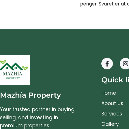
penger. Svaret er at d
Quick l
Home
Mazhía Property
About Us
Your trusted partner in buying,
Services
selling, and investing in
Gallery
premium properties.