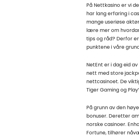
På Nettkasino er vi de
har lang erfaring i ca
mange useriøse aktøre
lære mer om hvordan c
tips og råd? Derfor er
punktene i våre grun
NetEnt er i dag eid a
nett med store jackpo
nettcasinoet. De vikti
Tiger Gaming og Play
På grunn av den høye 
bonuser. Deretter a
norske casinoer. Enh
Fortune, tilhører nåvæ