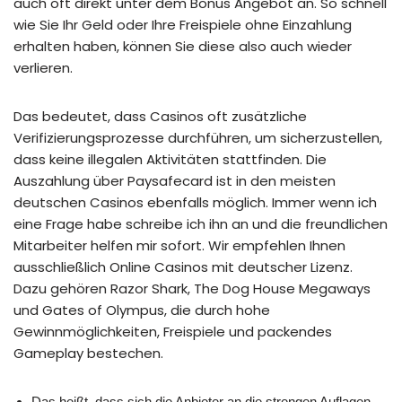
auch oft direkt unter dem Bonus Angebot an. So schnell
wie Sie Ihr Geld oder Ihre Freispiele ohne Einzahlung
erhalten haben, können Sie diese also auch wieder
verlieren.
Das bedeutet, dass Casinos oft zusätzliche
Verifizierungsprozesse durchführen, um sicherzustellen,
dass keine illegalen Aktivitäten stattfinden. Die
Auszahlung über Paysafecard ist in den meisten
deutschen Casinos ebenfalls möglich. Immer wenn ich
eine Frage habe schreibe ich ihn an und die freundlichen
Mitarbeiter helfen mir sofort. Wir empfehlen Ihnen
ausschließlich Online Casinos mit deutscher Lizenz.
Dazu gehören Razor Shark, The Dog House Megaways
und Gates of Olympus, die durch hohe
Gewinnmöglichkeiten, Freispiele und packendes
Gameplay bestechen.
Das heißt, dass sich die Anbieter an die strengen Auflagen