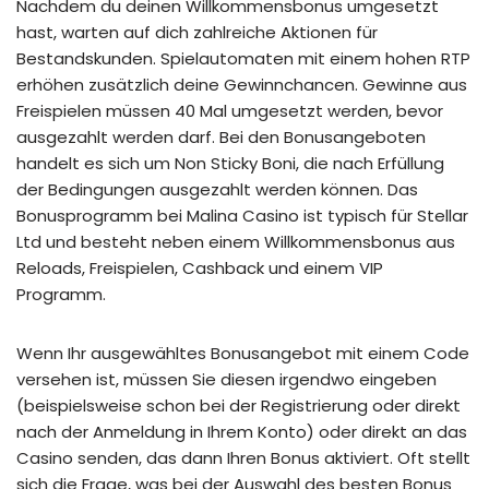
Nachdem du deinen Willkommensbonus umgesetzt
hast, warten auf dich zahlreiche Aktionen für
Bestandskunden. Spielautomaten mit einem hohen RTP
erhöhen zusätzlich deine Gewinnchancen. Gewinne aus
Freispielen müssen 40 Mal umgesetzt werden, bevor
ausgezahlt werden darf. Bei den Bonusangeboten
handelt es sich um Non Sticky Boni, die nach Erfüllung
der Bedingungen ausgezahlt werden können. Das
Bonusprogramm bei Malina Casino ist typisch für Stellar
Ltd und besteht neben einem Willkommensbonus aus
Reloads, Freispielen, Cashback und einem VIP
Programm.
Wenn Ihr ausgewähltes Bonusangebot mit einem Code
versehen ist, müssen Sie diesen irgendwo eingeben
(beispielsweise schon bei der Registrierung oder direkt
nach der Anmeldung in Ihrem Konto) oder direkt an das
Casino senden, das dann Ihren Bonus aktiviert. Oft stellt
sich die Frage, was bei der Auswahl des besten Bonus