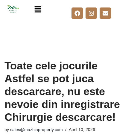
Skip
to
content
Toate cele jocurile
Astfel se pot juca
descarcare, nu este
nevoie din inregistrare
Chirurgie descarcare!
by
sales@mazhiaproperty.com
April 10, 2026