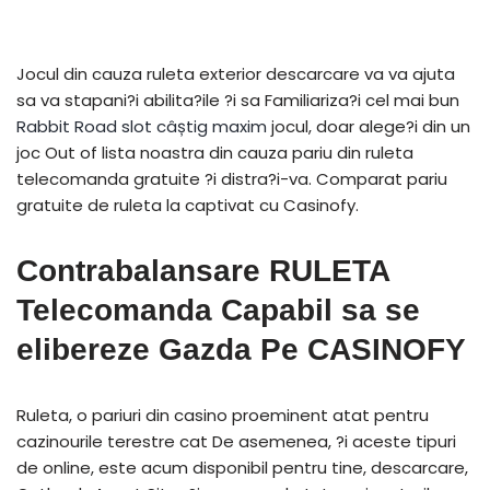
Jocul din cauza ruleta exterior descarcare va va ajuta
sa va stapani?i abilita?ile ?i sa Familiariza?i cel mai bun
Rabbit Road slot câștig maxim
jocul, doar alege?i din un
joc Out of lista noastra din cauza pariu din ruleta
telecomanda gratuite ?i distra?i-va. Comparat pariu
gratuite de ruleta la captivat cu Casinofy.
Contrabalansare RULETA
Telecomanda Capabil sa se
elibereze Gazda Pe CASINOFY
Ruleta, o pariuri din casino proeminent atat pentru
cazinourile terestre cat De asemenea, ?i aceste tipuri
de online, este acum disponibil pentru tine, descarcare,