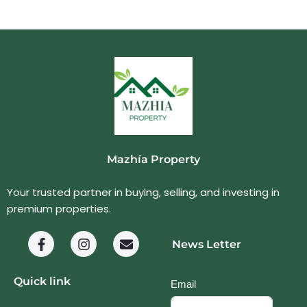
Mazhía Property
Your trusted partner in buying, selling, and investing in
premium properties.
News Letter
Quick link
Email