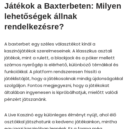
Játékok a Baxterbeten: Milyen
lehetőségek állnak
rendelkezésre?
A baxterbet egy széles választékot kínál a
kaszinójátékok szerelmeseinek. A klasszikus asztali
játékok, mint a rulett, a blackjack és a póker mellett
számos nyerőgép is elérhető, különböző témákkal és
funkciókkal. A platform rendszeresen frissíti a
játéklistáját, hogy a játékosoknak mindig újdonságokkal
szolgáljon. Fontos megjegyezni, hogy a játékokat
általában ingyenesen is kipróbálhatjuk, mielőtt valódi
pénzért játszanánk.
A Live Kaszinó egy különleges élményt nyújt, ahol élő
osztókkal játszhatunk a kedvenc játékainkon, mintha
egy igazi kaszinóban lennénk. Ez a forma még