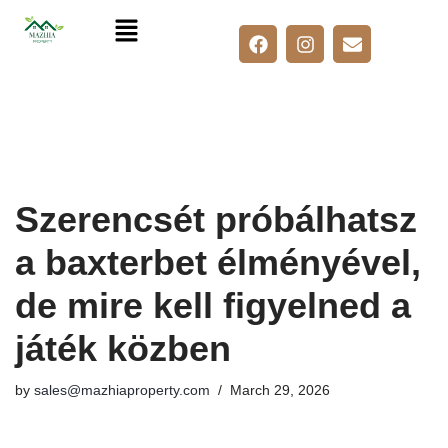
Skip
to
content
Szerencsét próbálhatsz
a baxterbet élményével,
de mire kell figyelned a
játék közben
by
sales@mazhiaproperty.com
March 29, 2026