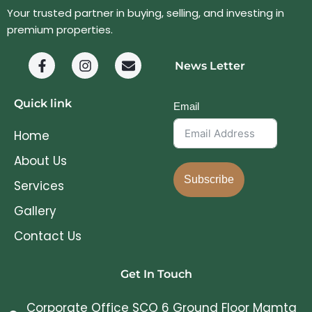
Your trusted partner in buying, selling, and investing in
premium properties.
News Letter
Quick link
Email
Home
About Us
Subscribe
Services
Gallery
Contact Us
Get In Touch
Corporate Office SCO 6 Ground Floor Mamta