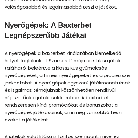
valóságosabbá és izgalmasabbá teszi a játékot.
Nyerőgépek: A Baxterbet
Legnépszerűbb Játékai
A nyerőgépek a baxterbet kínálatában kiemelkedő
helyet foglalnak el. Számos témájú és stílusú játék
található, beleértve a klasszikus gyümölcsös
nyerőgépeket, a filmes nyerőgépeket és a progresszív
jackpotokat. A nyerőgépek egyszerű játékmenetüknek
és izgalmas témájuknak köszönhetően rendkívül
népszerűek a játékosok körében. A baxterbet
rendszeresen kínál promóciókat és bónuszokat a
nyerőgépek játékosainak, ami még vonzóbbá teszi
ezeket a játékokat.
A játékok volatilitása is fontos szempont, mivel ez