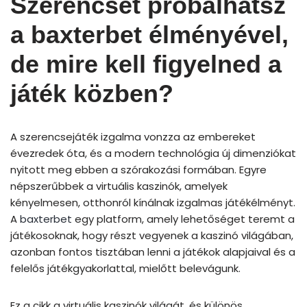
Szerencsét próbálhatsz
a baxterbet élményével,
de mire kell figyelned a
játék közben?
A szerencsejáték izgalma vonzza az embereket
évezredek óta, és a modern technológia új dimenziókat
nyitott meg ebben a szórakozási formában. Egyre
népszerűbbek a virtuális kaszinók, amelyek
kényelmesen, otthonról kínálnak izgalmas játékélményt.
A
baxterbet
egy platform, amely lehetőséget teremt a
játékosoknak, hogy részt vegyenek a kaszinó világában,
azonban fontos tisztában lenni a játékok alapjaival és a
felelős játékgyakorlattal, mielőtt belevágunk.
Ez a cikk a virtuális kaszinók világát, és különös