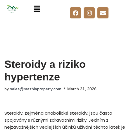
Skip
to
content
Steroidy a riziko
hypertenze
by
sales@mazhiaproperty.com
March 31, 2026
Steroidy, zejména anabolické steroidy, jsou často
spojovány s různými zdravotními riziky. Jedním z
nejzávažnějších vedlejších účinků užívání těchto látek je