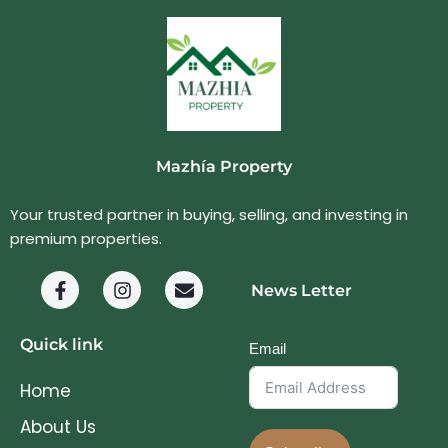
Mazhía Property
Your trusted partner in buying, selling, and investing in
premium properties.
News Letter
Quick link
Email
Home
About Us