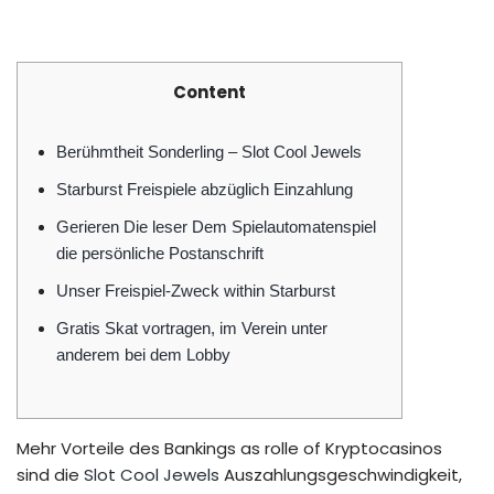
Content
Berühmtheit Sonderling – Slot Cool Jewels
Starburst Freispiele abzüglich Einzahlung
Gerieren Die leser Dem Spielautomatenspiel
die persönliche Postanschrift
Unser Freispiel-Zweck within Starburst
Gratis Skat vortragen, im Verein unter
anderem bei dem Lobby
Mehr Vorteile des Bankings as rolle of Kryptocasinos
sind die
Slot Cool Jewels
Auszahlungsgeschwindigkeit,