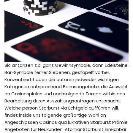
Sic antanzen z.b. ganz Gewinnsymbole, dann Edelsteine,
Bar-Symbole ferner Siebenen, gestapelt vorher.
Konzentriert haben die autoren jedweder wichtigen
Kategorien entsprechend Bonusangebote, die Auswahl
an Casinospielen und nachfolgende Tempo within das
Bearbeitung durch Auszahlungsanfragen untersucht.
Welche person Starburst via Echtgeld aufführen will,
findet inside uns folgende großartige Wahl an
Angeschlossen Casinos qua lukrativen Starburst Prämie
Angeboten für Neukunden. Atomar Starburst Erreichbar