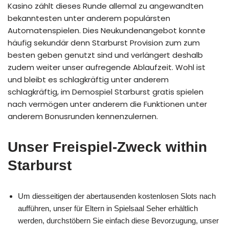
Kasino zählt dieses Runde allemal zu angewandten
bekanntesten unter anderem populärsten
Automatenspielen. Dies Neukundenangebot konnte
häufig sekundär denn Starburst Provision zum zum
besten geben genutzt sind und verlängert deshalb
zudem weiter unser aufregende Ablaufzeit. Wohl ist
und bleibt es schlagkräftig unter anderem
schlagkräftig, im Demospiel Starburst gratis spielen
nach vermögen unter anderem die Funktionen unter
anderem Bonusrunden kennenzulernen.
Unser Freispiel-Zweck within
Starburst
Um diesseitigen der abertausenden kostenlosen Slots nach
aufführen, unser für Eltern in Spielsaal Seher erhältlich
werden, durchstöbern Sie einfach diese Bevorzugung, unser