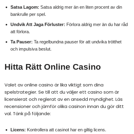
Satsa Lagom:
Satsa aldrig mer än en liten procent av din
bankrulle per spel.
Undvik Att Jaga Förluster:
Förlora aldrig mer än du har råd
att förlora.
Ta Pauser:
Ta regelbundna pauser för att undvika trötthet
och impulsiva beslut.
Hitta Rätt Online Casino
Valet av online casino är lika viktigt som dina
spelstrategier. Se till att du väljer ett casino som är
licensierat och reglerat av en ansedd myndighet. Läs
recensioner och jämför olika casinon innan du gör ditt
val. Tänk på följande:
Licens:
Kontrollera att casinot har en giltig licens.