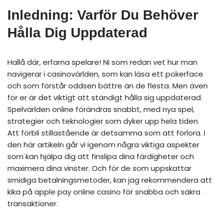
Inledning: Varför Du Behöver
Hålla Dig Uppdaterad
Hallå där, erfarna spelare! Ni som redan vet hur man
navigerar i casinovärlden, som kan läsa ett pokerface
och som förstår oddsen bättre än de flesta. Men även
för er är det viktigt att ständigt hålla sig uppdaterad.
Spelvärlden online förändras snabbt, med nya spel,
strategier och teknologier som dyker upp hela tiden.
Att förbli stillastående är detsamma som att förlora. I
den här artikeln går vi igenom några viktiga aspekter
som kan hjälpa dig att finslipa dina färdigheter och
maximera dina vinster. Och för de som uppskattar
smidiga betalningsmetoder, kan jag rekommendera att
kika på
apple pay online casino
för snabba och säkra
transaktioner.