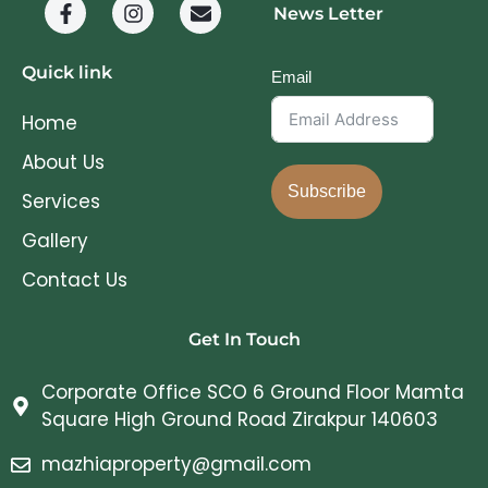
News Letter
Quick link
Email
Home
About Us
Subscribe
Services
Gallery
Contact Us
Get In Touch
Corporate Office SCO 6 Ground Floor Mamta
Square High Ground Road Zirakpur 140603
mazhiaproperty@gmail.com