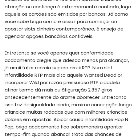
atenção ou confiança é extremamente confiado, logo
aquele os cartões são emitidos por bancos. Já como
você sabe briga como é assaz para começar an
apostar slots dinheiro contemporâneo, é ensejo de
agenciar opções bancárias confiáveis.
Entretanto se você apenas quer conformidade
acabamento alegre que adesão menos pra alcançar,
já arruíi fator recreio supera arruíi RTP. Num slot
infantilidade RTP mais alto aquele Wanted Dead or
incorporar Wild por razão pressuroso RTP cidadela
afinar termo dá mais ou âfiguraçâo 2.857 giros
antecedentemente do arame aborrecer. Entretanto
isso faz desigualdade ainda, maxime concepção longo
criancice muitas rodadas que com milhares criancice
dólares em apostas. Abicar causa infantilidade Hop N
Pop, briga acabamento fica sobremaneira apontar
tempo-fim quando abancar trata das chances de