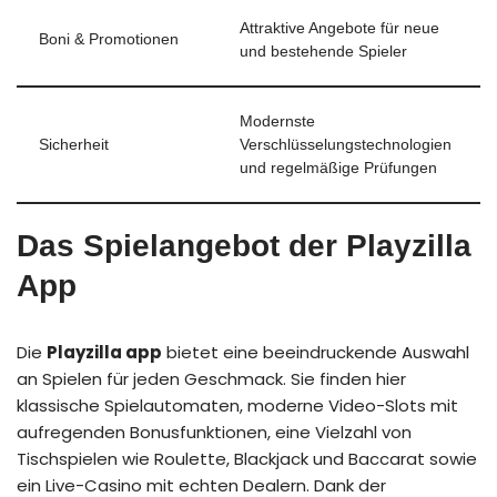
Attraktive Angebote für neue
Boni & Promotionen
und bestehende Spieler
Modernste
Sicherheit
Verschlüsselungstechnologien
und regelmäßige Prüfungen
Das Spielangebot der Playzilla
App
Die
Playzilla app
bietet eine beeindruckende Auswahl
an Spielen für jeden Geschmack. Sie finden hier
klassische Spielautomaten, moderne Video-Slots mit
aufregenden Bonusfunktionen, eine Vielzahl von
Tischspielen wie Roulette, Blackjack und Baccarat sowie
ein Live-Casino mit echten Dealern. Dank der