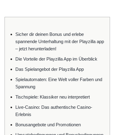
Sicher dir deinen Bonus und erlebe
spannende Unterhaltung mit der Playzilla app
– jetzt herunterladen!
Die Vorteile der Playzilla App im Überblick
Das Spielangebot der Playzilla App
Spielautomaten: Eine Welt voller Farben und
Spannung
Tischspiele: Klassiker neu interpretiert
Live-Casino: Das authentische Casino-
Erlebnis
Bonusangebote und Promotionen
Umsatzbedingungen und Bonusbedingungen