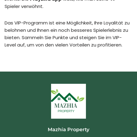
Spieler verwöhnt.
Das VIP-Programm ist eine Möglichkeit, Ihre Loyalität zu
belohnen und Ihnen ein noch besseres Spielerlebnis zu
bieten. Sammeln Sie Punkte und steigen Sie im VIP-
Level auf, um von den vielen Vorteilen zu profitieren.
Mazhía Property