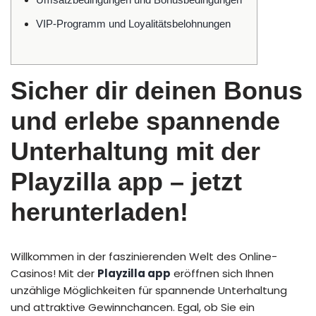
VIP-Programm und Loyalitätsbelohnungen
Sicher dir deinen Bonus
und erlebe spannende
Unterhaltung mit der
Playzilla app – jetzt
herunterladen!
Willkommen in der faszinierenden Welt des Online-
Casinos! Mit der
Playzilla app
eröffnen sich Ihnen
unzählige Möglichkeiten für spannende Unterhaltung
und attraktive Gewinnchancen. Egal, ob Sie ein