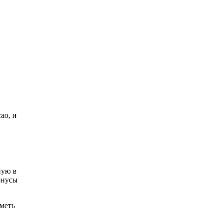
ао, и
ную в
онусы
иметь