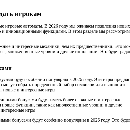
дать игрокам
ые игровые автоматы. В 2026 году мы ожидаем появления новых
ью и инновационными функциями. В этом разделе мы рассмотрим,
ожные и интересные механики, чем их предшественники. Это мо
усы, множественные уровни и другие инновации. Это будет радо
сами
усами будут особенно популярны в 2026 году. Эти игры предла
и смогут собрать определенный набор символов или выполнить
ут новые и интересные игры.
ссивными бонусами будут иметь более сложные и интересные
я новые функции, такие как множественные уровни и другие
 интересные игры.
ными бонусами будут особенно популярны в 2026 году. Это буде