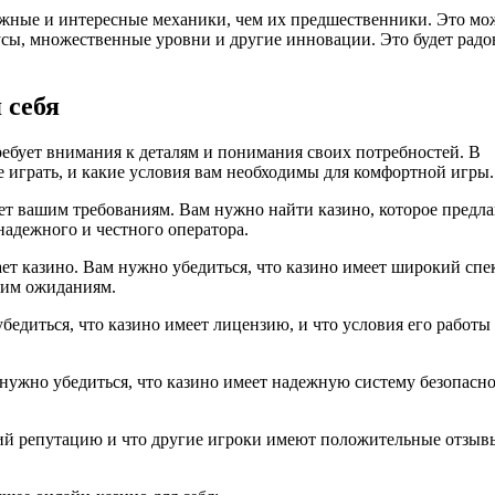
ожные и интересные механики, чем их предшественники. Это мо
усы, множественные уровни и другие инновации. Это будет радо
 себя
требует внимания к деталям и понимания своих потребностей. В
е играть, и какие условия вам необходимы для комфортной игры.
ет вашим требованиям. Вам нужно найти казино, которое предла
надежного и честного оператора.
ет казино. Вам нужно убедиться, что казино имеет широкий спе
ашим ожиданиям.
бедиться, что казино имеет лицензию, и что условия его работы
нужно убедиться, что казино имеет надежную систему безопасно
ший репутацию и что другие игроки имеют положительные отзыв