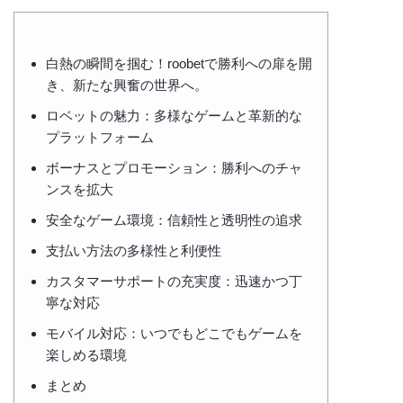
白熱の瞬間を掴む！roobetで勝利への扉を開
き、新たな興奮の世界へ。
ロベットの魅力：多様なゲームと革新的な
プラットフォーム
ボーナスとプロモーション：勝利へのチャ
ンスを拡大
安全なゲーム環境：信頼性と透明性の追求
支払い方法の多様性と利便性
カスタマーサポートの充実度：迅速かつ丁
寧な対応
モバイル対応：いつでもどこでもゲームを
楽しめる環境
まとめ