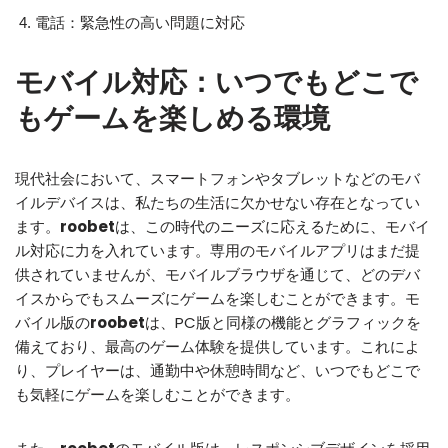
電話：緊急性の高い問題に対応
モバイル対応：いつでもどこで
もゲームを楽しめる環境
現代社会において、スマートフォンやタブレットなどのモバ
イルデバイスは、私たちの生活に欠かせない存在となってい
ます。
roobet
は、この時代のニーズに応えるために、モバイ
ル対応に力を入れています。専用のモバイルアプリはまだ提
供されていませんが、モバイルブラウザを通じて、どのデバ
イスからでもスムーズにゲームを楽しむことができます。モ
バイル版の
roobet
は、PC版と同様の機能とグラフィックを
備えており、最高のゲーム体験を提供しています。これによ
り、プレイヤーは、通勤中や休憩時間など、いつでもどこで
も気軽にゲームを楽しむことができます。