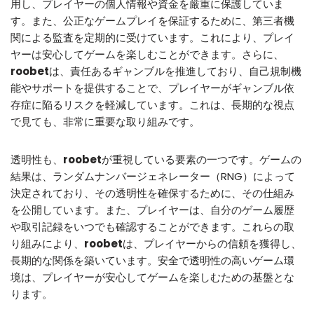
用し、プレイヤーの個人情報や資金を厳重に保護していま
す。また、公正なゲームプレイを保証するために、第三者機
関による監査を定期的に受けています。これにより、プレイ
ヤーは安心してゲームを楽しむことができます。さらに、
roobet
は、責任あるギャンブルを推進しており、自己規制機
能やサポートを提供することで、プレイヤーがギャンブル依
存症に陥るリスクを軽減しています。これは、長期的な視点
で見ても、非常に重要な取り組みです。
透明性も、
roobet
が重視している要素の一つです。ゲームの
結果は、ランダムナンバージェネレーター（RNG）によって
決定されており、その透明性を確保するために、その仕組み
を公開しています。また、プレイヤーは、自分のゲーム履歴
や取引記録をいつでも確認することができます。これらの取
り組みにより、
roobet
は、プレイヤーからの信頼を獲得し、
長期的な関係を築いています。安全で透明性の高いゲーム環
境は、プレイヤーが安心してゲームを楽しむための基盤とな
ります。