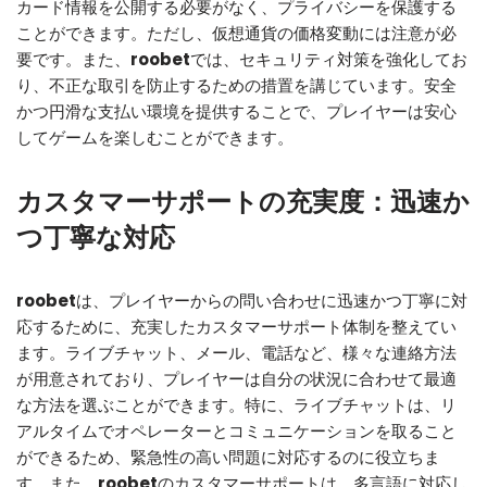
カード情報を公開する必要がなく、プライバシーを保護する
ことができます。ただし、仮想通貨の価格変動には注意が必
要です。また、
roobet
では、セキュリティ対策を強化してお
り、不正な取引を防止するための措置を講じています。安全
かつ円滑な支払い環境を提供することで、プレイヤーは安心
してゲームを楽しむことができます。
カスタマーサポートの充実度：迅速か
つ丁寧な対応
roobet
は、プレイヤーからの問い合わせに迅速かつ丁寧に対
応するために、充実したカスタマーサポート体制を整えてい
ます。ライブチャット、メール、電話など、様々な連絡方法
が用意されており、プレイヤーは自分の状況に合わせて最適
な方法を選ぶことができます。特に、ライブチャットは、リ
アルタイムでオペレーターとコミュニケーションを取ること
ができるため、緊急性の高い問題に対応するのに役立ちま
す。また、
roobet
のカスタマーサポートは、多言語に対応し