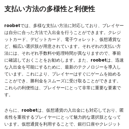
支払い方法の多様性と利便性
roobet
では、多様な支払い方法に対応しており、プレイヤー
は自分に合った方法で入出金を行うことができます。クレジ
ットカード、デビットカード、電子ウォレット、仮想通貨な
ど、幅広い選択肢が用意されています。それぞれの支払い方
法には、それぞれ手数料や処理時間が異なりますので、事前
に確認しておくことをお勧めします。また、
roobet
は、迅速
な入出金を可能にするために、最新のテクノロジーを導入し
ています。これにより、プレイヤーはすぐにゲームを始める
ことができ、勝利金をスムーズに受け取ることができます。
これらの利便性は、プレイヤーにとって非常に重要な要素で
す。
さらに、
roobet
は、仮想通貨の入出金にも対応しており、匿
名性を重視するプレイヤーにとって魅力的な選択肢となって
います。仮想通貨を利用することで、銀行口座やクレジット