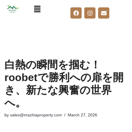
Skip
to
content
白熱の瞬間を掴む！
roobetで勝利への扉を開
き、新たな興奮の世界
へ。
by
sales@mazhiaproperty.com
March 27, 2026