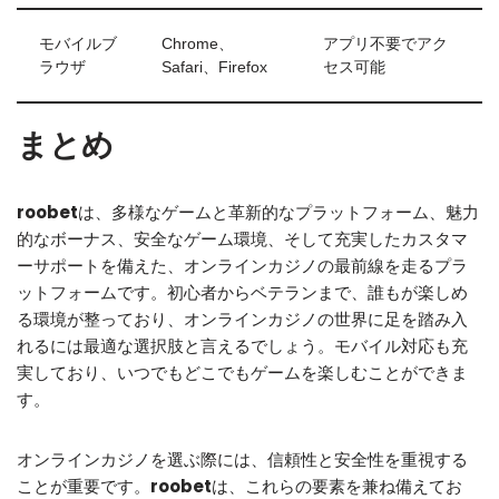
モバイルブ
Chrome、
アプリ不要でアク
ラウザ
Safari、Firefox
セス可能
まとめ
roobet
は、多様なゲームと革新的なプラットフォーム、魅力
的なボーナス、安全なゲーム環境、そして充実したカスタマ
ーサポートを備えた、オンラインカジノの最前線を走るプラ
ットフォームです。初心者からベテランまで、誰もが楽しめ
る環境が整っており、オンラインカジノの世界に足を踏み入
れるには最適な選択肢と言えるでしょう。モバイル対応も充
実しており、いつでもどこでもゲームを楽しむことができま
す。
オンラインカジノを選ぶ際には、信頼性と安全性を重視する
ことが重要です。
roobet
は、これらの要素を兼ね備えてお