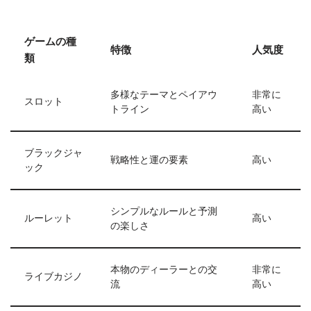
ゲームの種
特徴
人気度
類
多様なテーマとペイアウ
非常に
スロット
トライン
高い
ブラックジャ
戦略性と運の要素
高い
ック
シンプルなルールと予測
ルーレット
高い
の楽しさ
本物のディーラーとの交
非常に
ライブカジノ
流
高い