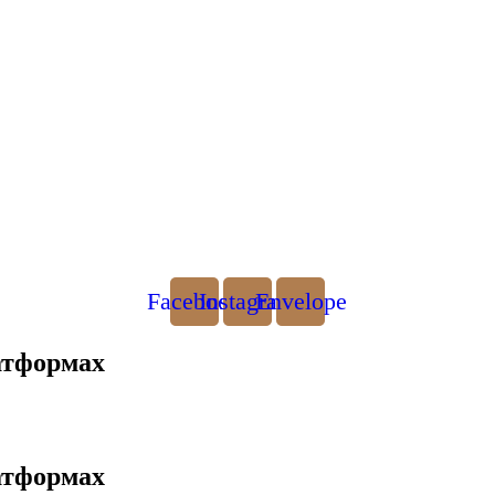
Facebook
Instagram
Envelope
атформах
атформах