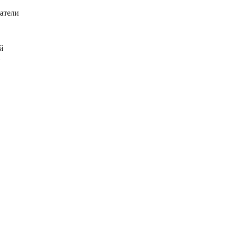
атели
й