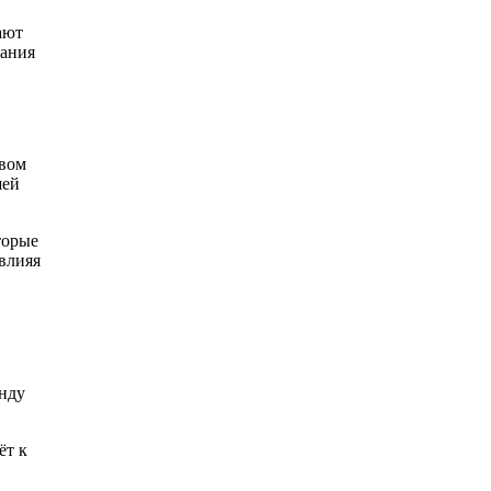
ают
нания
твом
шей
торые
влияя
унду
ёт к