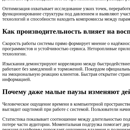
Оптимизация охватывает исследование узких точек, переработ
функционирование структуры под давлением и выявляют учас
технологий и способности находить компромиссы между парам
Как производительность влияет на вос
Скорость работы системы прямо формирует мнение о надёжнос
программистов и устойчивостью сервиса. Неторопливые при
технологии.
Изыскания демонстрируют корреляцию между быстродействием 
работают без замедлений и торможений. Покердом официальный
на эмоциональную реакцию клиентов. Быстрая открытие стран
информацией.
Почему даже малые паузы изменяют де
Человеческое ощущение времени в компьютерной пространстве
выглядит ощутимой при работе с системой. Пользователи начи
Статистика показывает соотношение между длительностью подг
потере части аудитории. Моментальная подгрузка помогает дер
реакция платформы порождает ощущение владения и поднимае