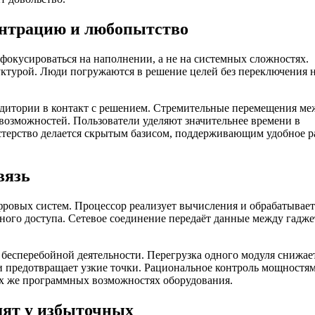
ентрацию и любопытство
 фокусироваться на наполнении, а не на системных сложностях.
руктурой. Люди погружаются в решение целей без переключения 
удитории в контакт с решением. Стремительные перемещения ме
возможностей. Пользователи уделяют значительнее времени в
стерство делается скрытым базисом, поддерживающим удобное р
вязь
ровых систем. Процессор реализует вычисления и обрабатывает
ого доступа. Сетевое соединение передаёт данные между гадж
бесперебойной деятельности. Перегрузка одного модуля снижае
и предотвращает узкие точки. Рациональное контроль мощностя
ех же программных возможностях оборудования.
дят у избыточных