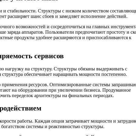
и и стабильности. Структуры с низким количеством составляющ
нт расширяет шанс сбоев и замедляет исполнение действий.
очного возможностей и сосредоточиться на главных инструмент
е заряда аппаратов. Пользователи предпочитают простоту и ск
актные продукты удобнее расширяются и приспосабливаются к
иряемость сервисов
ую нагрузку на структуру. Структуры обязаны выдерживать с
я структура обеспечивает наращивать мощности постепенно.
го применения ресурсов. Оптимизированные системы запрашива
егают на оборудовании при увеличении бизнеса. Продуманное
лючить переделок архитектуры на финальных периодах.
родействием
корости работы. Каждая опция затрачивает мощности и затрудня
 богатством системы и реактивностью структуры.