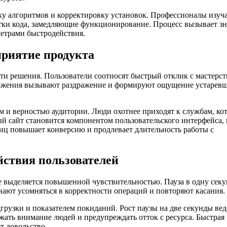
ку алгоритмов и корректировку установок. Профессионалы изуч
тки кода, замедляющие функционирование. Процесс вызывает з
етрами быстродействия.
приятие продукта
ти решения. Пользователи соотносят быстрый отклик с мастерс
ложения вызывают раздражение и формируют ощущение устарев
и верностью аудитории. Люди охотнее приходят к службам, ко
 сайт становится компонентом пользовательского интерфейса, 
иц повышает конверсию и продлевает длительность работы с
йствия пользователей
 выделяется повышенной чувствительностью. Пауза в одну сек
нают усомняться в корректности операций и повторяют касания.
рузки и показателем покиданий. Рост паузы на две секунды вед
жать внимание людей и предупреждать отток с ресурса. Быстрая
т довольство.