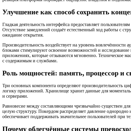
Улучшение как способ сохранить конц
Гладкая деятельность интерфейса предоставляет пользователям
Отсутствие замедлений создаёт естественный ход работы с ст
ожидание открытия.
Производительность воздействует на уровень вовлечённости а
блоками стимулируют освоение возможностей и исследование 
приложениях, которые отзываются мгновенно. Техническое ма
с содержимым и службами.
Роль мощностей: память, процессор и с
Три основных компонента определяют производительность циф
логику приложений. Хранилище хранит данные для моментальн
и серверами.
Равновесие между составляющими чрезвычайно существен для 
целую структуру. Покердом распределяет давление однородно 
обеспечивает поддерживать значительнее пользователей при т
Почему облегчённые системы превосхо