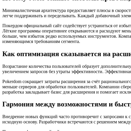
Минималистичная архитектура предоставляет плюсы в скорост
легче поддерживать и переделывать. Каждый добавочный элеме
Покердом официальный сайт содействует устраниться от избыт
Лёгкие программы оперативнее открываются и расходуют меньш
больше, чем избыток редко используемых инструментов. Комп
изменяющимся требованиям сегмента.
Как оптимизация сказывается на расш
Возрастание количества пользователей образует дополнительн
увеличением запросов без утраты эффективности. Эффективна
Pokerdom сокращает затраты расширения за счёт рационально
меньше серверов для обработки пользователей. Компании сбер
разработка закладывает базис для расширения и помогает иск
Гармония между возможностями и быст
Внедрение новых функций часто противоречит с запросами к с
исходную основу. Разработчики встречаются с решением между