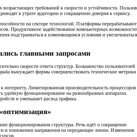
возрастающих требований к скорости и устойчивости. Пользов
риводят к утрате аудитории и сокращению доверия к сервису.
пособности на секторе технологий. Платформы перерабатывают
осов. Продуктивное задействование компьютерных возможносте
шения подстраиваться к изменяющимся условиям и увеличиваться
лались главными запросами
ительно скорости ответа структур. Большинство пользователей
 Борьба вынуждает фирмы совершенствовать технические метрики
к интернету. Лимитированная производительность процессоров
ть удобную функционирование на разнообразных аппаратах.
ройств и уменьшает расход трафика.
м «оптимизация»
ние функционирования структуры. Речь идёт о сокращении
яти и понижении напряжения на передающие линии. Изменения
сурсов.