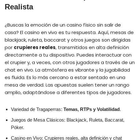
Realista
¿Buscas la emoción de un casino físico sin salir de
casa? El casino en vivo es tu respuesta. Aquí, mesas de
blackjack, ruleta, baccarat y otros juegos son dirigidas
por
crupieres reales
, transmitidos en alta definición
directamente a tu dispositivo. Puedes interactuar con
el crupier y, a veces, con otros jugadores a través de un
chat en vivo. La atmósfera es vibrante y la jugabilidad
es fluida. Es lo más cercano a estar sentado en una
mesa de verdad. Las apuestas suelen tener un rango
amplio, adaptándose a diferentes tipos de jugadores.
Variedad de Tragaperras:
Temas, RTPs y Volatilidad
.
Juegos de Mesa Clásicos: Blackjack, Ruleta, Baccarat,
Póker.
Casino en Vivo: Crupieres reales, alta definición y chat