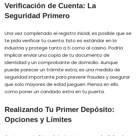
Verificación de Cuenta: La
Seguridad Primero
Una vez completado el registro inicial, es posible que se
te pida verificar tu cuenta. Esto es estándar en la
industria y protege tanto a ti como al casino. Podría
implicar enviar una copia de tu documento de
identidad y un comprobante de domicilio. Aunque
puede parecer un trámite extra, es una medida de
seguridad importante para prevenir fraudes y asegurar
que solo mayores de edad jueguen. Piensa en ello
como poner un candado extra en tu puerta.
Realizando Tu Primer Depósito:
Opciones y Límites