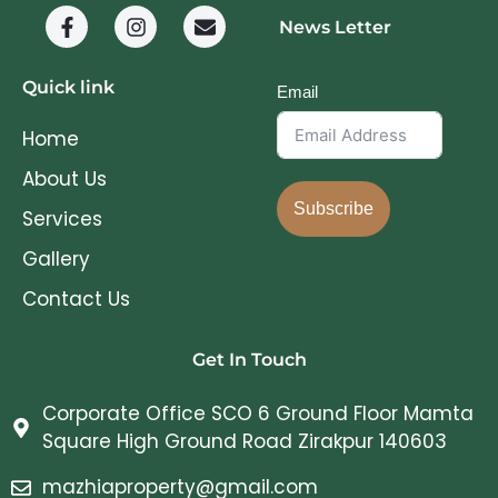
News Letter
Quick link
Email
Home
About Us
Subscribe
Services
Gallery
Contact Us
Get In Touch
Corporate Office SCO 6 Ground Floor Mamta
Square High Ground Road Zirakpur 140603
mazhiaproperty@gmail.com