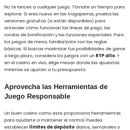
No te lances a cualquier juego. Tómate un tiempo para
explorar. Si eres nuevo en las tragaperras, prueba las
versiones gratuitas (si están disponibles) para
entender cómo funcionan las líneas de pago, las
rondas de bonificación y las funciones especiales. Para
los juegos de mesa, familiarízate con las reglas
básicas. Si buscas maximizar tus posibilidades de ganar
a largo plazo, considera los juegos con un
RTP alto
. Y
en el casino en vivo, elige mesas donde las apuestas
mínimas se ajusten a tu presupuesto.
Aprovecha las Herramientas de
Juego Responsable
Un buen casino como este proporciona herramientas
para ayudarte a mantener el control. Puedes
establecer
límites de depósito
diarios, semanales o