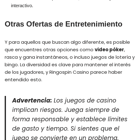
interactivo.
Otras Ofertas de Entretenimiento
Y para aquellos que buscan algo diferente, es posible
que encuentres otras opciones como
video póker
,
rasca y gana instantáneos, o incluso juegos de lotería y
bingo. La diversidad es clave para mantener el interés
de los jugadores, y Ringospin Casino parece haber
entendido esto.
Advertencia:
Los juegos de casino
implican riesgos. Juega siempre de
forma responsable y establece límites
de gasto y tiempo. Si sientes que el
juego se convierte en un problema,