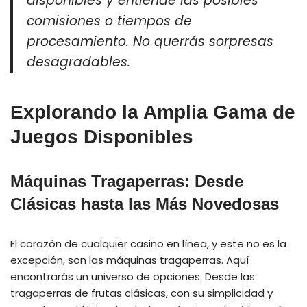
disponibles y entiende las posibles
comisiones o tiempos de
procesamiento. No querrás sorpresas
desagradables.
Explorando la Amplia Gama de
Juegos Disponibles
Máquinas Tragaperras: Desde
Clásicas hasta las Más Novedosas
El corazón de cualquier casino en línea, y este no es la
excepción, son las máquinas tragaperras. Aquí
encontrarás un universo de opciones. Desde las
tragaperras de frutas clásicas, con su simplicidad y