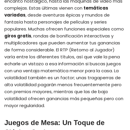
encanto nostálgico, hasta las máquinas de video más
complejas. Estas últimas vienen con
temáticas
variadas
, desde aventuras épicas y mundos de
fantasía hasta personajes de películas y series
populares. Muchas ofrecen funciones especiales como
giros gratis
, rondas de bonificación interactivas y
multiplicadores que pueden aumentar tus ganancias
de forma considerable. El RTP (Retorno al Jugador)
varía entre los diferentes títulos, así que vale la pena
echarle un vistazo a esa información si buscas juegos
con una ventaja matemática menor para la casa. La
volatilidad también es un factor; unas tragaperras de
alta volatilidad pagarán menos frecuentemente pero
con premios mayores, mientras que las de baja
volatilidad ofrecen ganancias más pequeñas pero con
mayor regularidad.
Juegos de Mesa: Un Toque de