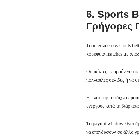
6. Sports B
Γρήγορες 
Το interface των sports be
κορυφαία matches με αποδ
Οι παίκτες μπορούν να το
πολλαπλές σελίδες ή να 
Η πλατφόρμα συχνά προσφέρ
ενεργούς κατά τη διάρκει
Το payout window είναι ά
να επενδύσουν σε άλλο γρή