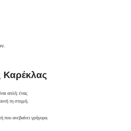
ων.
ς Καρέκλας
ίναι απλή: ένας
αυτή τη στιγμή.
ή που ανεβαίνει γρήγορα.