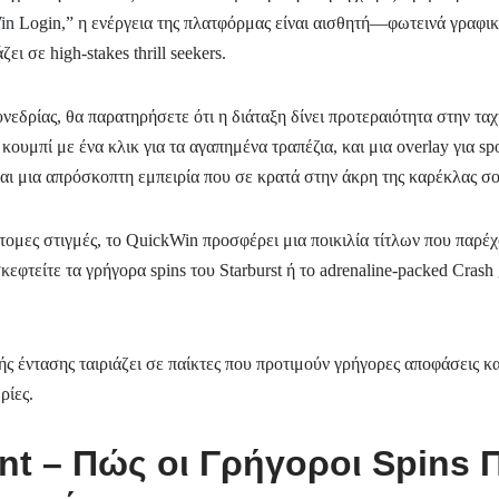
in
Login,” η ενέργεια της πλατφόρμας είναι αισθητή—φωτεινά γραφικ
ει σε high‑stakes thrill seekers.
υνεδρίας, θα παρατηρήσετε ότι η διάταξη δίνει προτεραιότητα στην ταχ
 κουμπί με ένα κλικ για τα αγαπημένα τραπέζια, και μια overlay για s
αι μια απρόσκοπτη εμπειρία που σε κρατά στην άκρη της καρέκλας σο
ντομες στιγμές, το QuickWin προσφέρει μια ποικιλία τίτλων που παρέ
φτείτε τα γρήγορα spins του Starburst ή το adrenaline‑packed Cras
ς έντασης ταιριάζει σε παίκτες που προτιμούν γρήγορες αποφάσεις 
ρίες.
rint – Πώς οι Γρήγοροι Spins