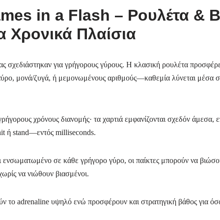
ames in a Flash – Ρουλέτα & B
α Χρονικά Πλαίσια
ας σχεδιάστηκαν για γρήγορους γύρους. Η κλασική ρουλέτα προσφέρει
ρο, μονά/ζυγά, ή μεμονωμένους αριθμούς—καθεμία λύνεται μέσα σ
 γρήγορους χρόνους διανομής· τα χαρτιά εμφανίζονται σχεδόν άμεσα, ε
t ή stand—εντός milliseconds.
αι ενσωματωμένο σε κάθε γρήγορο γύρο, οι παίκτες μπορούν να βιώσ
χωρίς να νιώθουν βιασμένοι.
ούν το adrenaline υψηλό ενώ προσφέρουν και στρατηγική βάθος για όσ