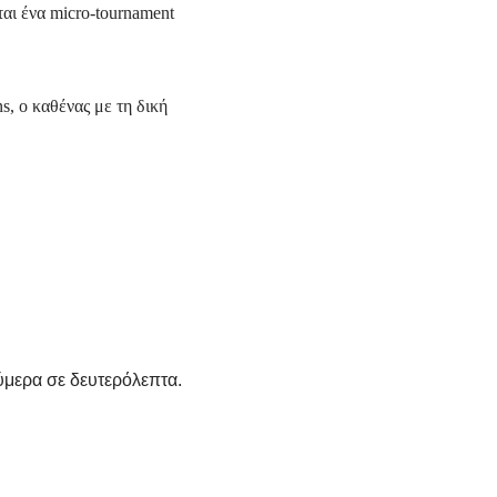
ται ένα micro‑tournament
s, ο καθένας με τη δική
μερα σε δευτερόλεπτα.