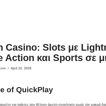
 Casino: Slots με Light
e Action και Sports σε μ
.com
April 10, 2026
se of QuickPlay
ιαγμένο για παίκτες που θέλουν άμεση συγκίνηση χωρίς την μακρά δια