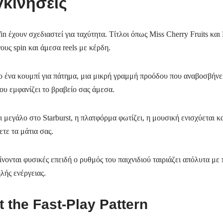
κινήσεις
n έχουν σχεδιαστεί για ταχύτητα. Τίτλοι όπως Miss Cherry Fruits κ
υς spin και άμεσα reels με κέρδη.
 ένα κουμπί για πάτημα, μια μικρή γραμμή προόδου που αναβοσβήνει 
υ εμφανίζει το βραβείο σας άμεσα.
ι μεγάλο στο Starburst, η πλατφόρμα φωτίζει, η μουσική ενισχύεται κα
ετε τα μάτια σας.
νονται φυσικές επειδή ο ρυθμός του παιχνιδιού ταιριάζει απόλυτα μ
λής ενέργειας.
t the Fast‑Play Pattern