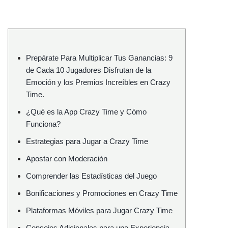
Prepárate Para Multiplicar Tus Ganancias: 9
de Cada 10 Jugadores Disfrutan de la
Emoción y los Premios Increíbles en Crazy
Time.
¿Qué es la App Crazy Time y Cómo
Funciona?
Estrategias para Jugar a Crazy Time
Apostar con Moderación
Comprender las Estadísticas del Juego
Bonificaciones y Promociones en Crazy Time
Plataformas Móviles para Jugar Crazy Time
Consejos Adicionales para una Experiencia