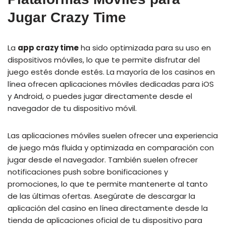
Jugar Crazy Time
La
app crazy time
ha sido optimizada para su uso en
dispositivos móviles, lo que te permite disfrutar del
juego estés donde estés. La mayoría de los casinos en
línea ofrecen aplicaciones móviles dedicadas para iOS
y Android, o puedes jugar directamente desde el
navegador de tu dispositivo móvil.
Las aplicaciones móviles suelen ofrecer una experiencia
de juego más fluida y optimizada en comparación con
jugar desde el navegador. También suelen ofrecer
notificaciones push sobre bonificaciones y
promociones, lo que te permite mantenerte al tanto
de las últimas ofertas. Asegúrate de descargar la
aplicación del casino en línea directamente desde la
tienda de aplicaciones oficial de tu dispositivo para