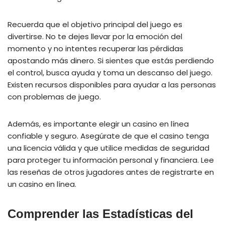
Recuerda que el objetivo principal del juego es
divertirse. No te dejes llevar por la emoción del
momento y no intentes recuperar las pérdidas
apostando más dinero. Si sientes que estás perdiendo
el control, busca ayuda y toma un descanso del juego.
Existen recursos disponibles para ayudar a las personas
con problemas de juego.
Además, es importante elegir un casino en línea
confiable y seguro. Asegúrate de que el casino tenga
una licencia válida y que utilice medidas de seguridad
para proteger tu información personal y financiera. Lee
las reseñas de otros jugadores antes de registrarte en
un casino en línea.
Comprender las Estadísticas del