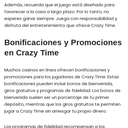
Además, recuerda que el juego está diseñado para
favorecer a la casa a largo plazo. Por lo tanto, no
esperes ganar siempre. Juega con responsabilidad y
disfruta del entretenimiento que ofrece Crazy Time.
Bonificaciones y Promociones
en Crazy Time
Muchos casinos en línea ofrecen bonificaciones y
promociones para los jugadores de Crazy Time. Estas
bonificaciones pueden incluir bonos de bienvenida,
giros gratuitos y programas de fidelidad. Los bonos de
bienvenida suelen ser un porcentaje de tu primer
depósito, mientras que los giros gratuitos te permiten
jugar a Crazy Time sin arriesgar tu propio dinero.
Los programas de fidelidad recompensan a los