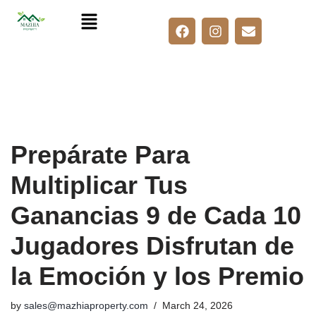
Skip
to
content
Prepárate Para
Multiplicar Tus
Ganancias 9 de Cada 10
Jugadores Disfrutan de
la Emoción y los Premio
by
sales@mazhiaproperty.com
March 24, 2026