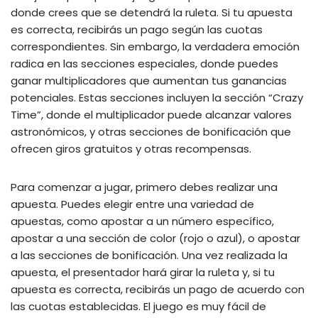
donde crees que se detendrá la ruleta. Si tu apuesta
es correcta, recibirás un pago según las cuotas
correspondientes. Sin embargo, la verdadera emoción
radica en las secciones especiales, donde puedes
ganar multiplicadores que aumentan tus ganancias
potenciales. Estas secciones incluyen la sección “Crazy
Time”, donde el multiplicador puede alcanzar valores
astronómicos, y otras secciones de bonificación que
ofrecen giros gratuitos y otras recompensas.
Para comenzar a jugar, primero debes realizar una
apuesta. Puedes elegir entre una variedad de
apuestas, como apostar a un número específico,
apostar a una sección de color (rojo o azul), o apostar
a las secciones de bonificación. Una vez realizada la
apuesta, el presentador hará girar la ruleta y, si tu
apuesta es correcta, recibirás un pago de acuerdo con
las cuotas establecidas. El juego es muy fácil de