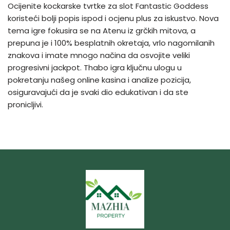
Ocijenite kockarske tvrtke za slot Fantastic Goddess
koristeći bolji popis ispod i ocjenu plus za iskustvo. Nova
tema igre fokusira se na Atenu iz grčkih mitova, a
prepuna je i 100% besplatnih okretaja, vrlo nagomilanih
znakova i imate mnogo načina da osvojite veliki
progresivni jackpot. Thabo igra ključnu ulogu u
pokretanju našeg online kasina i analize pozicija,
osiguravajući da je svaki dio edukativan i da ste
pronicljivi.