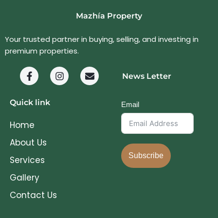
Mazhía Property
Your trusted partner in buying, selling, and investing in
premium properties.
News Letter
Quick link
Email
Home
About Us
Subscribe
Services
Gallery
Contact Us