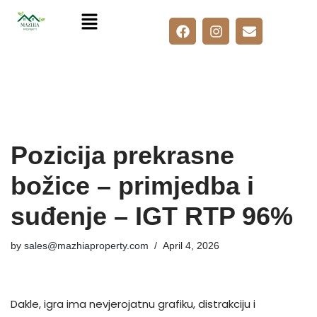
Skip
to
content
Pozicija prekrasne
božice – primjedba i
suđenje – IGT RTP 96%
by
sales@mazhiaproperty.com
April 4, 2026
Dakle, igra ima nevjerojatnu grafiku, distrakciju i