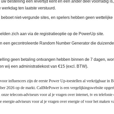
uw bestelling een levertijd kent en een ander deel voorradig i
 werkdag ten laatste verstuurd.
beboet niet-vergunde sites, en spelers hebben geen wettelijke
lden zich aan via de registratieoptie op de PowerUp site.
ken een gecontroleerde Random Number Generator die duizenden
telling geen betaling ontvangen hebben binnen de 7 dagen, wor
n wij een administratiekost van €15 (excl. BTW).
r influencers zijn de eerste Power Up-toestellen al verkrijgbaar in Be
ber 2026 op de markt. CallMePower is een vergelijkingswebsite opgeri
l onze telecom-adviseurs voor al je vragen over internet, tv en telefoni
ze energie-adviseurs voor al je vragen over energie of voor het maken va