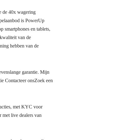
e de 40x wagering
 spelaanbod is PowerUp
p smartphones en tablets,
 kwaliteit van de
nning hebben van de
venslange garantie. Mijn
tie Contacteer onsZoek een
sacties, met KYC voor
r met live dealers van