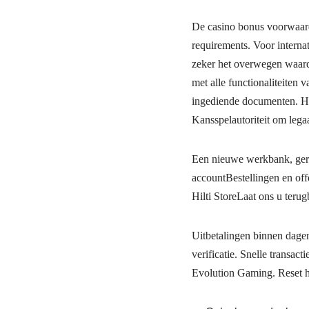
De casino bonus voorwaar
requirements. Voor interna
zeker het overwegen waard.
met alle functionaliteiten 
ingediende documenten. He
Kansspelautoriteit om legaa
Een nieuwe werkbank, gere
accountBestellingen en of
Hilti StoreLaat ons u teru
Uitbetalingen binnen dagen
verificatie. Snelle transac
Evolution Gaming. Reset he