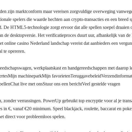
den zijn marktconform maar vereisen zorgvuldige overweging vanweg
tionale spelers die waarde hechten aan crypto-transacties en een breed
 De HTML5-technologie zorgt ervoor dat alle spellen soepel draaien o
van de desktopversie. Het verificatieproces duurt uur, afhankelijk van de
t online casino Nederland landschap vereist dat aanbieders een vergu
l te opereren.
edschapswagen, werkplaatskast en handgereedschappen met daarop le
fertesMijn machineparkMijn favorietenTeruggavebeleidVerzendinforma
gbellenChat live met onsStuur ons een berichtVeel gestelde vragen
, zonder verrassingen. PowerUp gebruikt top encryptie voor al je tran
ties in €, vanaf €20 minimum. Speel blackjack, roulette, baccarat en poke
t direct voor probleemloos spelen.