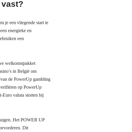
 vast?
 je een vliegende start te
 een energieke en
gebruiken een
ieve welkomstpakket
asino’s in België om
rs van de PowerUp gambling
 verifiëren op PowerUp
Euro valuta storten bij
voertuigen. Het POWER UP
bevorderen. Dit