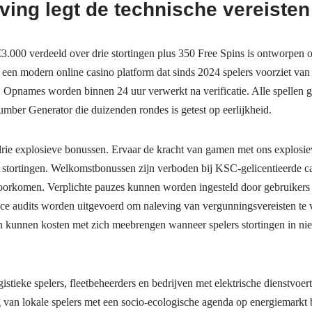
ing legt de technische vereisten
000 verdeeld over drie stortingen plus 350 Free Spins is ontworpen om
en modern online casino platform dat sinds 2024 spelers voorziet van
 Opnames worden binnen 24 uur verwerkt na verificatie. Alle spellen 
ber Generator die duizenden rondes is getest op eerlijkheid.
 drie explosieve bonussen. Ervaar de kracht van gamen met ons explos
ie stortingen. Welkomstbonussen zijn verboden bij KSC-gelicentieerde c
oorkomen. Verplichte pauzes kunnen worden ingesteld door gebruike
nce audits worden uitgevoerd om naleving van vergunningsvereisten te
 kunnen kosten met zich meebrengen wanneer spelers stortingen in niet-
gistieke spelers, fleetbeheerders en bedrijven met elektrische dienst
g van lokale spelers met een socio-ecologische agenda op energiemarkt 