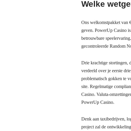
Welke wetgev
Ons welkomstpakket van €3.
geven. PowerUp Casino is e
betrouwbare speelervaring.
gecontroleerde Random Num
Drie krachtige stortingen,
verdeeld over je eerste dr
problematisch gokken te v
site. Regelmatige complia
Casino. Valuta-omzettingen
PowerUp Casino.
Denk aan taxibedrijven, lo
project zal de ontwikkelin