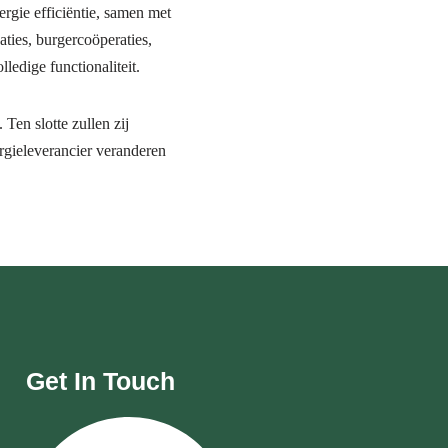
rgie efficiëntie, samen met
aties, burgercoöperaties,
edige functionaliteit.
en slotte zullen zij
rgieleverancier veranderen
Get In Touch