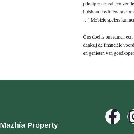
pilootproject zal een vern
huishoudens in energiearmoe
…) Mobiele spelers kunnen 
Ons doel is om samen een d
dankzij de financiële voor
en genieten van goedkopere
Mazhía Property