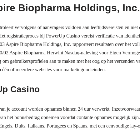
pire Biopharma Holdings, Inc.
leert vervolgens of aanvragers voldoen aan leeftijdsvereisten en niet 
 Het registratieproces bij PowerUp Casino vereist verificatie van identite
/03 Aspire Biopharma Holdings, Inc. rapporteert resultaten over het vol
0/02 Aspire Biopharma Herwint Nasdaq-naleving voor Eigen Vermog
g om gebruikersprofielen aan te maken met het oog op het verzenden van
p één of meerdere websites voor marketingdoeleinden.
Up Casino
 van je account worden opnames binnen 24 uur verwerkt. Inzetvoorwaard
van het bonusbedrag opnemen voordat contante opnames mogelijk zijn.
 Engels, Duits, Italiaans, Portugees en Spaans, met een eenvoudige lay-