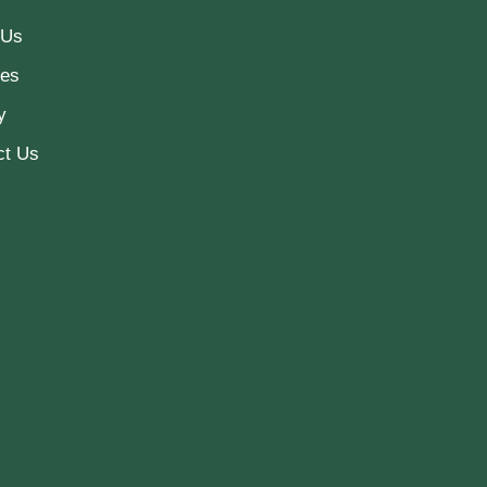
 Us
ces
y
ct Us