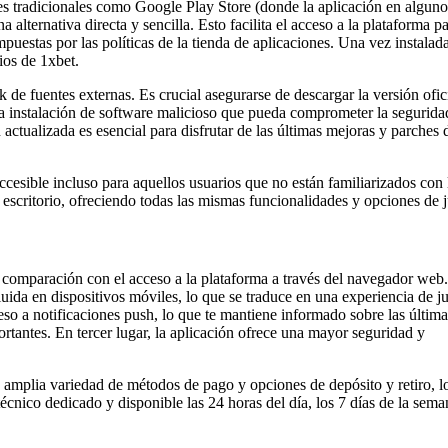
nes tradicionales como Google Play Store (donde la aplicación en alguno
 alternativa directa y sencilla. Esto facilita el acceso a la plataforma p
puestas por las políticas de la tienda de aplicaciones. Una vez instalada
ios de 1xbet.
de fuentes externas. Es crucial asegurarse de descargar la versión ofic
r la instalación de software malicioso que pueda comprometer la segurida
actualizada es esencial para disfrutar de las últimas mejoras y parches 
 accesible incluso para aquellos usuarios que no están familiarizados con 
e escritorio, ofreciendo todas las mismas funcionalidades y opciones de 
en comparación con el acceso a la plataforma a través del navegador web
luida en dispositivos móviles, lo que se traduce en una experiencia de j
eso a notificaciones push, lo que te mantiene informado sobre las última
tantes. En tercer lugar, la aplicación ofrece una mayor seguridad y
 amplia variedad de métodos de pago y opciones de depósito y retiro, l
técnico dedicado y disponible las 24 horas del día, los 7 días de la sema