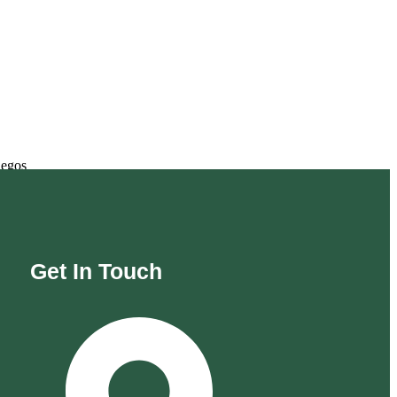
uegos
ar de
Get In Touch