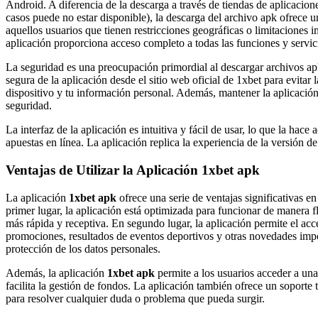
Android. A diferencia de la descarga a través de tiendas de aplicacio
casos puede no estar disponible), la descarga del archivo apk ofrece una
aquellos usuarios que tienen restricciones geográficas o limitaciones im
aplicación proporciona acceso completo a todas las funciones y servic
La seguridad es una preocupación primordial al descargar archivos apk 
segura de la aplicación desde el sitio web oficial de 1xbet para evita
dispositivo y tu información personal. Además, mantener la aplicación 
seguridad.
La interfaz de la aplicación es intuitiva y fácil de usar, lo que la hace
apuestas en línea. La aplicación replica la experiencia de la versión d
Ventajas de Utilizar la Aplicación 1xbet apk
La aplicación
1xbet apk
ofrece una serie de ventajas significativas 
primer lugar, la aplicación está optimizada para funcionar de manera f
más rápida y receptiva. En segundo lugar, la aplicación permite el acc
promociones, resultados de eventos deportivos y otras novedades impor
protección de los datos personales.
Además, la aplicación
1xbet apk
permite a los usuarios acceder a una
facilita la gestión de fondos. La aplicación también ofrece un soporte 
para resolver cualquier duda o problema que pueda surgir.