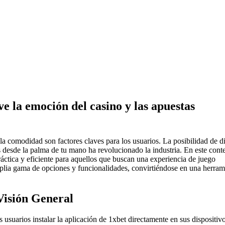
e la emoción del casino y las apuestas
la comodidad son factores claves para los usuarios. La posibilidad de di
s desde la palma de tu mano ha revolucionado la industria. En este conte
ctica y eficiente para aquellos que buscan una experiencia de juego
mplia gama de opciones y funcionalidades, convirtiéndose en una herram
Visión General
 usuarios instalar la aplicación de 1xbet directamente en sus dispositiv