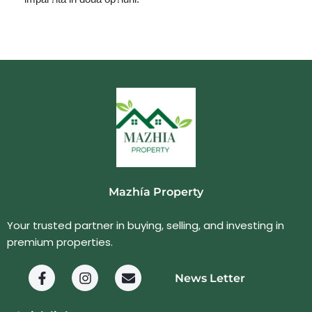
Mazhía Property
Your trusted partner in buying, selling, and investing in
premium properties.
News Letter