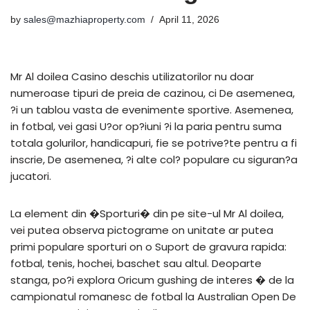
by
sales@mazhiaproperty.com
April 11, 2026
Mr Al doilea Casino deschis utilizatorilor nu doar
numeroase tipuri de preia de cazinou, ci De asemenea,
?i un tablou vasta de evenimente sportive. Asemenea,
in fotbal, vei gasi U?or op?iuni ?i la paria pentru suma
totala golurilor, handicapuri, fie se potrive?te pentru a fi
inscrie, De asemenea, ?i alte col? populare cu siguran?a
jucatori.
La element din �Sporturi� din pe site-ul Mr Al doilea,
vei putea observa pictograme on unitate ar putea
primi populare sporturi on o Suport de gravura rapida:
fotbal, tenis, hochei, baschet sau altul. Deoparte
stanga, po?i explora Oricum gushing de interes � de la
campionatul romanesc de fotbal la Australian Open De