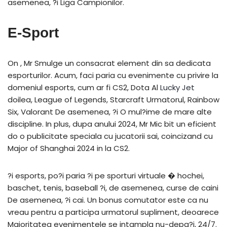
asemenea, ?i Liga Campionilor.
E-Sport
On , Mr Smulge un consacrat element din sa dedicata
esporturilor. Acum, faci paria cu evenimente cu privire la
domeniul esports, cum ar fi CS2, Dota Al
Lucky Jet
doilea, League of Legends, Starcraft Urmatorul, Rainbow
Six, Valorant De asemenea, ?i O mul?ime de mare alte
discipline. In plus, dupa anului 2024, Mr Mic bit un eficient
do o publicitate speciala cu jucatorii sai, coincizand cu
Major of Shanghai 2024 in la CS2.
?i esports, po?i paria ?i pe sporturi virtuale � hochei,
baschet, tenis, baseball ?i, de asemenea, curse de caini
De asemenea, ?i cai. Un bonus comutator este ca nu
vreau pentru a participa urmatorul supliment, deoarece
Majoritatea evenimentele se intampla nu-depa?i, 24/7.