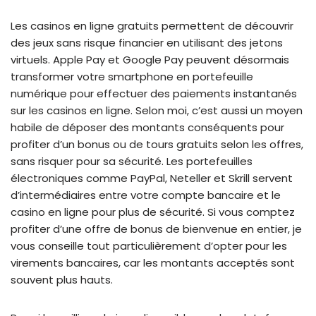
Les casinos en ligne gratuits permettent de découvrir
des jeux sans risque financier en utilisant des jetons
virtuels. Apple Pay et Google Pay peuvent désormais
transformer votre smartphone en portefeuille
numérique pour effectuer des paiements instantanés
sur les casinos en ligne. Selon moi, c’est aussi un moyen
habile de déposer des montants conséquents pour
profiter d’un bonus ou de tours gratuits selon les offres,
sans risquer pour sa sécurité. Les portefeuilles
électroniques comme PayPal, Neteller et Skrill servent
d’intermédiaires entre votre compte bancaire et le
casino en ligne pour plus de sécurité. Si vous comptez
profiter d’une offre de bonus de bienvenue en entier, je
vous conseille tout particulièrement d’opter pour les
virements bancaires, car les montants acceptés sont
souvent plus hauts.