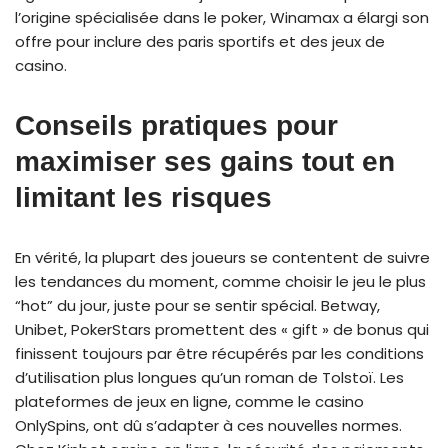
l’origine spécialisée dans le poker, Winamax a élargi son
offre pour inclure des paris sportifs et des jeux de
casino.
Conseils pratiques pour
maximiser ses gains tout en
limitant les risques
En vérité, la plupart des joueurs se contentent de suivre
les tendances du moment, comme choisir le jeu le plus
“hot” du jour, juste pour se sentir spécial. Betway,
Unibet, PokerStars promettent des « gift » de bonus qui
finissent toujours par être récupérés par les conditions
d’utilisation plus longues qu’un roman de Tolstoï. Les
plateformes de jeux en ligne, comme le casino
OnlySpins, ont dû s’adapter à ces nouvelles normes.