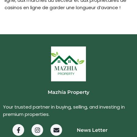
ligne, aux marchés du secteur et aux propriétaires de
casinos en ligne de garder une longueur d’avance !
Mazhía Property
Your trusted partner in buying, selling, and investing in
premium properties.
News Letter