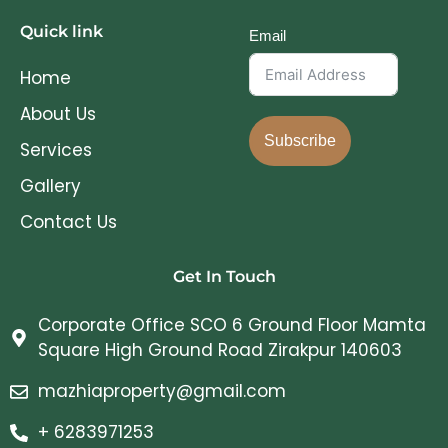
Quick link
Email
Home
About Us
Subscribe
Services
Gallery
Contact Us
Get In Touch
Corporate Office SCO 6 Ground Floor Mamta
Square High Ground Road Zirakpur 140603
mazhiaproperty@gmail.com
+ 6283971253