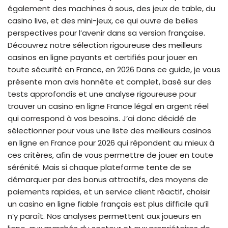
également des machines à sous, des jeux de table, du
casino live, et des mini-jeux, ce qui ouvre de belles
perspectives pour l’avenir dans sa version française.
Découvrez notre sélection rigoureuse des meilleurs
casinos en ligne payants et certifiés pour jouer en
toute sécurité en France, en 2026 Dans ce guide, je vous
présente mon avis honnête et complet, basé sur des
tests approfondis et une analyse rigoureuse pour
trouver un casino en ligne France légal en argent réel
qui correspond à vos besoins. J’ai donc décidé de
sélectionner pour vous une liste des meilleurs casinos
en ligne en France pour 2026 qui répondent au mieux à
ces critères, afin de vous permettre de jouer en toute
sérénité. Mais si chaque plateforme tente de se
démarquer par des bonus attractifs, des moyens de
paiements rapides, et un service client réactif, choisir
un casino en ligne fiable français est plus difficile qu’il
n’y paraît. Nos analyses permettent aux joueurs en