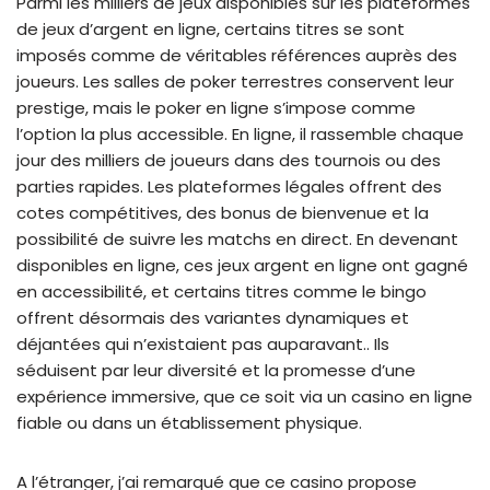
Parmi les milliers de jeux disponibles sur les plateformes
de jeux d’argent en ligne, certains titres se sont
imposés comme de véritables références auprès des
joueurs. Les salles de poker terrestres conservent leur
prestige, mais le poker en ligne s’impose comme
l’option la plus accessible. En ligne, il rassemble chaque
jour des milliers de joueurs dans des tournois ou des
parties rapides. Les plateformes légales offrent des
cotes compétitives, des bonus de bienvenue et la
possibilité de suivre les matchs en direct. En devenant
disponibles en ligne, ces jeux argent en ligne ont gagné
en accessibilité, et certains titres comme le bingo
offrent désormais des variantes dynamiques et
déjantées qui n’existaient pas auparavant.. Ils
séduisent par leur diversité et la promesse d’une
expérience immersive, que ce soit via un casino en ligne
fiable ou dans un établissement physique.
A l’étranger, j’ai remarqué que ce casino propose