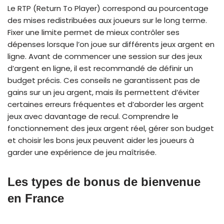
Le RTP (Return To Player) correspond au pourcentage
des mises redistribuées aux joueurs sur le long terme.
Fixer une limite permet de mieux contrôler ses
dépenses lorsque l’on joue sur différents jeux argent en
ligne. Avant de commencer une session sur des jeux
d’argent en ligne, il est recommandé de définir un
budget précis. Ces conseils ne garantissent pas de
gains sur un jeu argent, mais ils permettent d’éviter
certaines erreurs fréquentes et d’aborder les argent
jeux avec davantage de recul. Comprendre le
fonctionnement des jeux argent réel, gérer son budget
et choisir les bons jeux peuvent aider les joueurs à
garder une expérience de jeu maîtrisée.
Les types de bonus de bienvenue
en France