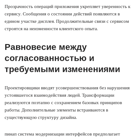
Прозрачность операций приложения укрепляет уверенность к
сервису. Сообщения о состоянии действий появляются в
едином участке дисплея. Продолжительные связи с сервисом
строятся на неизменности клиентского опыта.
Равновесие между
согласованностью и
требуемыми изменениями
Проектировщики вводят усовершенствования без нарушения
устоявшегося взаимодействия людей. Трансформации
реализуются поэтапно с сохранением базовых принципов
работы. Дополнительные элементы встраиваются в
существующую структуру дизайна.
пинап система модернизации интерфейсов предполагает