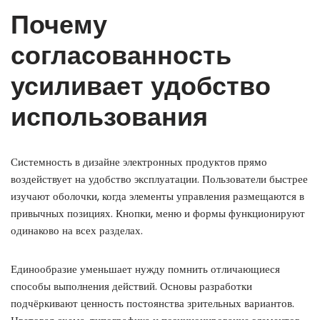
Почему
согласованность
усиливает удобство
использования
Системность в дизайне электронных продуктов прямо
воздействует на удобство эксплуатации. Пользователи быстрее
изучают оболочки, когда элементы управления размещаются в
привычных позициях. Кнопки, меню и формы функционируют
одинаково на всех разделах.
Единообразие уменьшает нужду помнить отличающиеся
способы выполнения действий. Основы разработки
подчёркивают ценность постоянства зрительных вариантов.