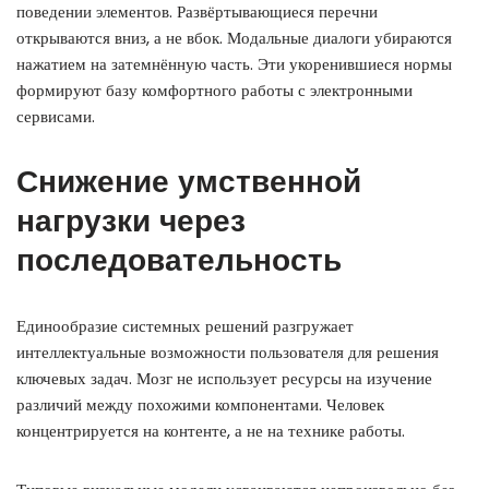
поведении элементов. Развёртывающиеся перечни
открываются вниз, а не вбок. Модальные диалоги убираются
нажатием на затемнённую часть. Эти укоренившиеся нормы
формируют базу комфортного работы с электронными
сервисами.
Снижение умственной
нагрузки через
последовательность
Единообразие системных решений разгружает
интеллектуальные возможности пользователя для решения
ключевых задач. Мозг не использует ресурсы на изучение
различий между похожими компонентами. Человек
концентрируется на контенте, а не на технике работы.