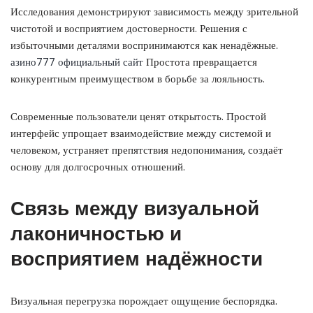
Исследования демонстрируют зависимость между зрительной
чистотой и восприятием достоверности. Решения с
избыточными деталями воспринимаются как ненадёжные.
азино777 официальный сайт
Простота превращается
конкурентным преимуществом в борьбе за лояльность.
Современные пользователи ценят открытость. Простой
интерфейс упрощает взаимодействие между системой и
человеком, устраняет препятствия недопонимания, создаёт
основу для долгосрочных отношений.
Связь между визуальной
лаконичностью и
восприятием надёжности
Визуальная перегрузка порождает ощущение беспорядка.