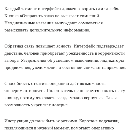
Каждый элемент интерфейса должен говорить сам за себя.
Кнопка «Отправить заказ не вызывает сомнений.
Неоднозначные названия вынуждают сомневаться,
разыскивать дополнительную информацию.
Обратная связь повышает ясность. Интерфейс подтверждает
действие, человек приобретает убеждённость в корректности
выбора. Уведомления об успешном выполнении, индикаторы
продвижения, уведомления о состоянии снижают напряжение.
Способность откатить операцию даёт возможность
экспериментировать. Пользователь не опасается нажать не ту
кнопку, потому что знает: всегда можно вернуться. Такая
возможность укрепляет доверие.
Инструкции должны быть короткими. Короткие подсказки,
появляющиеся в нужный момент, помогают оперативно