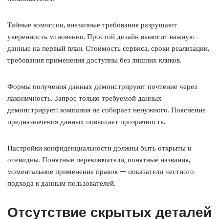
Тайные комиссии, внезапные требования разрушают
уверенность мгновенно. Простой дизайн выносит важную
данные на первый план. Стоимость сервиса, сроки реализации,
требования применения доступны без лишних кликов.
Формы получения данных демонстрируют почтение через
лаконичность. Запрос только требуемой данных
демонстрирует: компания не собирает ненужного. Пояснение
предназначения данных повышает прозрачность.
Настройки конфиденциальности должны быть открыты и
очевидны. Понятные переключатели, понятные названия,
моментальное применение правок — показатели честного
подхода к данным пользователей.
Отсутствие скрытых деталей