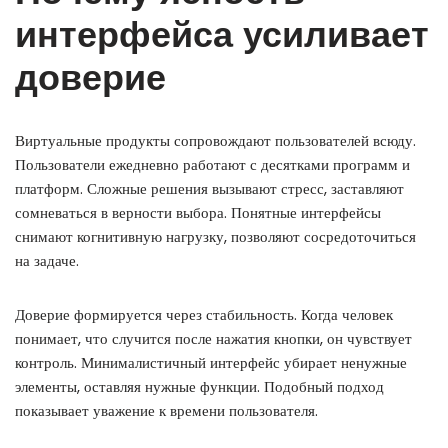
интерфейса усиливает
доверие
Виртуальные продукты сопровождают пользователей всюду.
Пользователи ежедневно работают с десятками программ и
платформ. Сложные решения вызывают стресс, заставляют
сомневаться в верности выбора. Понятные интерфейсы
снимают когнитивную нагрузку, позволяют сосредоточиться
на задаче.
Доверие формируется через стабильность. Когда человек
понимает, что случится после нажатия кнопки, он чувствует
контроль. Минималистичный интерфейс убирает ненужные
элементы, оставляя нужные функции. Подобный подход
показывает уважение к времени пользователя.