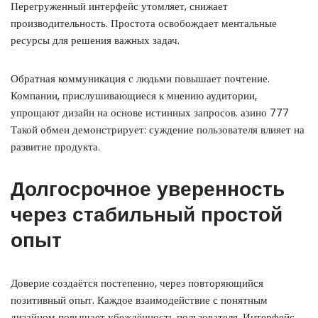
Перегруженный интерфейс утомляет, снижает
производительность. Простота освобождает ментальные
ресурсы для решения важных задач.
Обратная коммуникация с людьми повышает почтение.
Компании, прислушивающиеся к мнению аудитории,
упрощают дизайн на основе истинных запросов. азино 777
Такой обмен демонстрирует: суждение пользователя влияет на
развитие продукта.
Долгосрочное уверенность
через стабильный простой
опыт
Доверие создаётся постепенно, через повторяющийся
позитивный опыт. Каждое взаимодействие с понятным
дизайном повышает убеждённость пользователя. Интерфейс