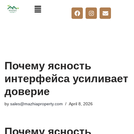
Skip
to
content
Почему ясность
интерфейса усиливает
доверие
by
sales@mazhiaproperty.com
April 8, 2026
Почему ясность