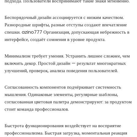
подхода. Пользователи воспринимают такие знаки мгновенно.
Беспорядочный дизайн ассоциируется с низким качеством.
Разнородные шрифты, разные отступы создают впечатление
спешки. azino777 Организация, допускающая небрежность в
интерфейсе, создаёт сомнения в уровне продукта.
Минимализм требует умения. Устранить лишнее сложнее, чем
включить декор. Простой дизайн — результат многократных
улучшений, проверок, анализа поведения пользователей.
Согласованность компонентов подчёркивает системность
мышления. Одинаковые элементы, регулярные шаблоны,
согласованная цветовая палитра демонстрируют: за продуктом
стоит команда профессионалов.
Быстрота функционирования воздействует на восприятие
профессионализма. Быстрая загрузка, моментальная реакция