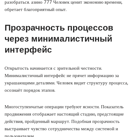
разобраться. азино 777 Человек ценит экономию времени,
обретает благоприятный опыт.
Прозрачность процессов
через минималистичный
интерфейс
Открытость начинается с зрительной честности.
Минималистичный интерфейс не прячет информацию за
украшающими деталями. Человек видит структуру процесса,
осознаёт порядок этапов.
Многоступенчатые операции требуют ясности. Показатель
продвижения отображает настоящий стадию, предстоящие
действия, пройденный маршрут. Подобная прозрачность
выстраивает чувство сотрудничества между системой и
пользователем.