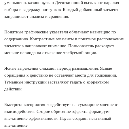
уменьшено. казино вулкан Десятки опций вызывают паралич
выбора и задержку поступков. Каждый добавочный элемент
запрашивает анализа и сравнения.
Понятные графические указатели облегчают навигацию по
содержанию. Контрастные элементы и понятное расположение
элементов направляют внимание. Пользователь расходует
меньше периода на отыскание требуемой опции.
Ясные выражения снижают период размышления. Ясные
обращения к действию не оставляют места для толкований.
Туманные инструкции заставляют гадать о корректном
действии.
Быстрота восприятия воздействует на суммарное мнение от
взаимодействия. Скорое обретение эффекта формирует
впечатление эффективности. Паузы создают негативный
впечатление.