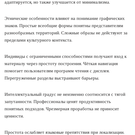
адаптируется, но также улучшается от минимализма.
Этнические особенности влияют на понимание графических
знаков. Простые всеобщие формы понятны представителям
разнообразных территорий. Сложные образы не действуют за
пределами культурного контекста.
Индивиды с ограниченными способностями получают вход к
материалу через простоту построения. Чёткая навигация
помогает пользователям программ чтения с дисплея.
Перегруженные разделы выстраивают барьеры.
Интеллектуальный градус не неизменно соотносится с тягой
запутанности. Профессионалы ценят продуктивность
понятных подходов. Чрезмерная проработка не приносит
ценности.
Простота ослабляет языковые препятствия при локализации.