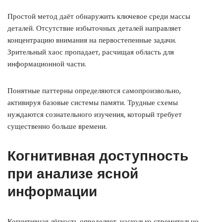
Простой метод даёт обнаружить ключевое среди массы
деталей. Отсутствие избыточных деталей направляет
концентрацию внимания на первостепенные задачи.
Зрительный хаос пропадает, расчищая область для
информационной части.
Понятные паттерны определяются самопроизвольно,
активируя базовые системы памяти. Трудные схемы
нуждаются сознательного изучения, который требует
существенно больше времени.
Когнитивная доступность
при анализе ясной
информации
Когнитивная лёгкость определяет, насколько стремительно