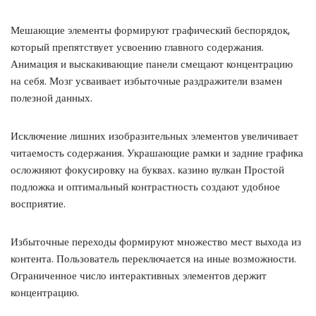
Мешающие элементы формируют графический беспорядок,
который препятствует усвоению главного содержания.
Анимация и выскакивающие панели смещают концентрацию
на себя. Мозг усваивает избыточные раздражители взамен
полезной данных.
Исключение лишних изобразительных элементов увеличивает
читаемость содержания. Украшающие рамки и задние графика
осложняют фокусировку на буквах. казино вулкан Простой
подложка и оптимальный контрастность создают удобное
восприятие.
Избыточные переходы формируют множество мест выхода из
контента. Пользователь переключается на иные возможности.
Ограниченное число интерактивных элементов держит
концентрацию.