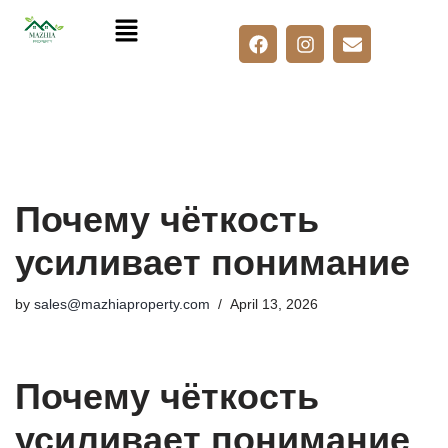
Skip
to
content
Почему чёткость
усиливает понимание
by
sales@mazhiaproperty.com
April 13, 2026
Почему чёткость
усиливает понимание