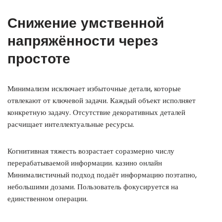
Снижение умственной
напряжённости через
простоте
Минимализм исключает избыточные детали, которые
отвлекают от ключевой задачи. Каждый объект исполняет
конкретную задачу. Отсутствие декоративных деталей
расчищает интеллектуальные ресурсы.
Когнитивная тяжесть возрастает соразмерно числу
перерабатываемой информации. казино онлайн
Минималистичный подход подаёт информацию поэтапно,
небольшими дозами. Пользователь фокусируется на
единственном операции.