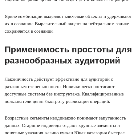
Яркие комбинации выделяют ключевые объекты и удерживают
их в сознании. Выразительный акцент на нейтральном задике
сохраняется в сознании.
Применимость простоты для
разнообразных аудиторий
Лаконичность действует эффективно для аудиторий с
различным степенью опыта. Новички легко постигают
доступные системы без инструктажа. Квалифицированные
пользователи ценят быстроту реализации операций.
Возрастные сегменты неодинаково понимают запутанность
данных. Старшие индивиды отдают крупные элементы и
понятные указания. казино вулкан Юная категория быстрее