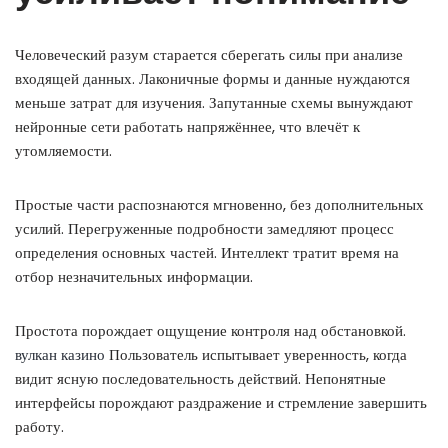
Человеческий разум старается сберегать силы при анализе
входящей данных. Лаконичные формы и данные нуждаются
меньше затрат для изучения. Запутанные схемы вынуждают
нейронные сети работать напряжённее, что влечёт к
утомляемости.
Простые части распознаются мгновенно, без дополнительных
усилий. Перегруженные подробности замедляют процесс
определения основных частей. Интеллект тратит время на
отбор незначительных информации.
Простота порождает ощущение контроля над обстановкой.
вулкан казино
Пользователь испытывает уверенность, когда
видит ясную последовательность действий. Непонятные
интерфейсы порождают раздражение и стремление завершить
работу.