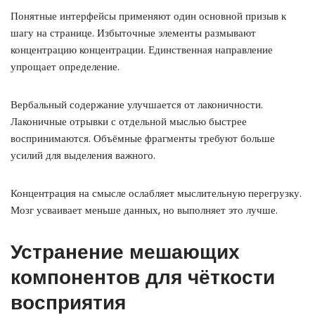
Понятные интерфейсы применяют один основной призыв к
шагу на странице. Избыточные элементы размывают
концентрацию концентрации. Единственная направление
упрощает определение.
Вербальный содержание улучшается от лаконичности.
Лаконичные отрывки с отдельной мыслью быстрее
воспринимаются. Объёмные фрагменты требуют больше
усилий для выделения важного.
Концентрация на смысле ослабляет мыслительную перегрузку.
Мозг усваивает меньше данных, но выполняет это лучше.
Устранение мешающих
компонентов для чёткости
восприятия