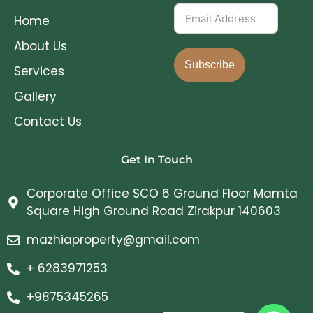
Home
About Us
Subscribe
Services
Gallery
Contact Us
Get In Touch
Corporate Office SCO 6 Ground Floor Mamta
Square High Ground Road Zirakpur 140603
mazhiaproperty@gmail.com
+ 6283971253
+9875345265