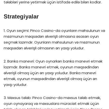
tələbləri yerinə yetirmək üçün istifadə edilə bilən kodlar.
Strategiyalar
1. Oyun seçimi: Pinco Casino-da oyunların məhsulunun və
məzmunun məqsədən əlverişli olmasına əsasən oyun
seçmək lazımdır. Oyunların məhsulunun və məzmunun
məqsədən əlverişli olmasının ən yaxşı yoludur.
2. Banka manevri: Oyun oynarkən banka manevri etmək
lazımdır. Banka manevri etmək, oyunun məqsədindən
əlverişli olmaq üçün ən yaxşı yoludur. Banka manevri
etmək, oyunun məqsədindən əlverişli olmaq üçün ən
yaxşı yoludur.
3. Məxsus tələb: Pinco Casino-da məxsus tələb etmək,
oyun oynayaraq və məxsuslara müraciət etmək üçün