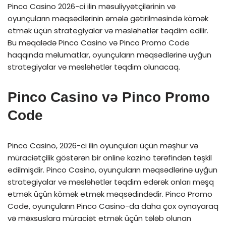
Pinco Casino 2026-ci ilin məsuliyyətçilərinin və
oyunçuların məqsədlərinin əmələ gətirilməsində kömək
etmək üçün strategiyalar və məsləhətlər təqdim edilir.
Bu məqalədə Pinco Casino və Pinco Promo Code
haqqında məlumatlar, oyunçuların məqsədlərinə uyğun
strategiyalar və məsləhətlər təqdim olunacaq.
Pinco Casino və Pinco Promo
Code
Pinco Casino, 2026-ci ilin oyunçuları üçün məşhur və
müraciətçilik göstərən bir online kazino tərəfindən təşkil
edilmişdir. Pinco Casino, oyunçuların məqsədlərinə uyğun
strategiyalar və məsləhətlər təqdim edərək onları məşq
etmək üçün kömək etmək məqsədindədir. Pinco Promo
Code, oyunçuların Pinco Casino-da daha çox oynayaraq
və məxsuslara müraciət etmək üçün tələb olunan