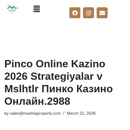
Skip
to
content
Pinco Online Kazino
2026 Strategiyalar v
Mslhtlr Пинко Казино
Онлайн.2988
by
sales@mazhiaproperty.com
March 22, 2026