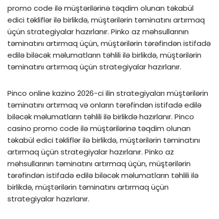
promo code ilə müştərilərinə təqdim olunan təkabül
edici təkliflər ilə birlikdə, müştərilərin təminatını artırmaq
üçün strategiyalar hazırlanır. Pinko az məhsullarının
təminatını artırmaq üçün, müştərilərin tərəfindən istifadə
edilə biləcək məlumatların təhlili ilə birlikdə, müştərilərin
təminatını artırmaq üçün strategiyalar hazırlanır.
Pinco online kazino 2026-ci ilin strategiyaları müştərilərin
təminatını artırmaq və onların tərəfindən istifadə edilə
biləcək məlumatların təhlili ilə birlikdə hazırlanır. Pinco
casino promo code ilə müştərilərinə təqdim olunan
təkabül edici təkliflər ilə birlikdə, müştərilərin təminatını
artırmaq üçün strategiyalar hazırlanır. Pinko az
məhsullarının təminatını artırmaq üçün, müştərilərin
tərəfindən istifadə edilə biləcək məlumatların təhlili ilə
birlikdə, müştərilərin təminatını artırmaq üçün
strategiyalar hazırlanır.