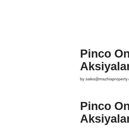
Skip
to
content
Pinco On
Aksiyala
by
sales@mazhiaproperty
Pinco On
Aksiyala