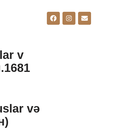
ar v
.1681
slar və
н)