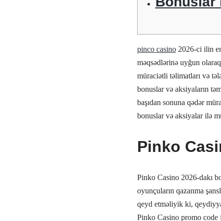
Bonuslar
pinco casino
2026-ci ilin e
məqsədlərinə uyğun olaraq,
müraciətli təlimatları və t
bonuslar və aksiyaların təm
başıdan sonuna qədər mürac
bonuslar və aksiyalar ilə mü
Pinko Casi
Pinko Casino 2026-dakı bonu
oyunçuların qazanma şanslar
qeyd etməliyik ki, qeydiyya
Pinko Casino promo code ilə