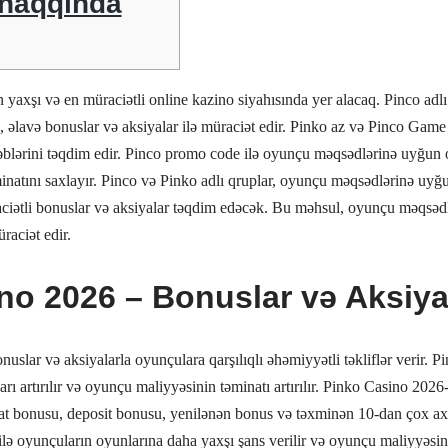
 haqqında
n yaxşı və en müraciətli online kazino siyahısında yer alacaq. Pinco ad
 əlavə bonuslar və aksiyalar ilə müraciət edir. Pinko az və Pinco Game
ələblərini təqdim edir. Pinco promo code ilə oyunçu məqsədlərinə uyğun 
inatını saxlayır. Pinco və Pinko adlı qruplar, oyunçu məqsədlərinə uyğu
iətli bonuslar və aksiyalar təqdim edəcək. Bu məhsul, oyunçu məqsədl
raciət edir.
no 2026 – Bonuslar və Aksiya
slar və aksiyalarla oyunçulara qarşılıqlı əhəmiyyətli təkliflər verir. 
ı artırılır və oyunçu maliyyəsinin təminatı artırılır. Pinko Casino 2026
t bonusu, deposit bonusu, yenilənən bonus və təxminən 10-dan çox axtarı
 oyunçuların oyunlarına daha yaxşı şans verilir və oyunçu maliyyəsinin 