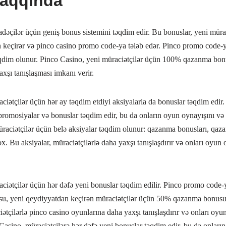
haqqında
adəçilər üçün geniş bonus sistemini təqdim edir. Bu bonuslar, yeni müra
n keçirər və pinco casino promo code-ya tələb edər. Pinco promo code-y
qdim olunur. Pinco Casino, yeni müraciətçilər üçün 100% qazanma bon
xşı tanışlaşması imkanı verir.
iətçilər üçün hər ay təqdim etdiyi aksiyalarla da bonuslar təqdim edir
promosiyalar və bonuslar təqdim edir, bu da onların oyun oynayışını və q
aciətçilər üçün belə aksiyalar təqdim olunur: qazanma bonusları, qaz
x. Bu aksiyalar, müraciətçilərlə daha yaxşı tanışlaşdırır və onları oyu
iətçilər üçün hər dəfə yeni bonuslar təqdim edilir. Pinco promo code-y
, yeni qeydiyyatdan keçirən müraciətçilər üçün 50% qazanma bonusu
ətçilərlə pinco casino oyunlarına daha yaxşı tanışlaşdırır və onları oy
Casino, müraciətçilərə hər dəfə yeni bonuslar təqdim edir, bu da onları