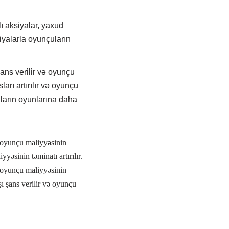
ı aksiyalar, yaxud
yalarla oyunçuların
ans verilir və oyunçu
arı artırılır və oyunçu
uların oyunlarına daha
ə oyunçu maliyyəsinin
yəsinin təminatı artırılır.
ə oyunçu maliyyəsinin
ı şans verilir və oyunçu