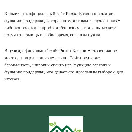
Кроме того, официальный сайт Pinco Казино предлагает
функцию поддержки, которая поможет вам в случае каких-
либо вопросов или проблем. Это означает, что вы можете
получать помощь в любое время, если вам нужна.
В целом, официальный сайт Pinco Казино – это отличное
место для игры в онлайн-казино. Сайт предлагает
безопасность, широкий спектр игр, функцию зеркало и
функцию поддержки, что делает его идеальным выбором для
игроков.