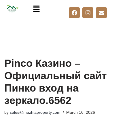
Skip
to
content
Pinco Казино –
Официальный сайт
Пинко вход на
зеркало.6562
by
sales@mazhiaproperty.com
March 16, 2026