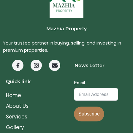
Mazhía Property
Your trusted partner in buying, selling, and investing in
premium properties.
News Letter
Quick link
Email
Home
About Us
Subscribe
Services
Gallery