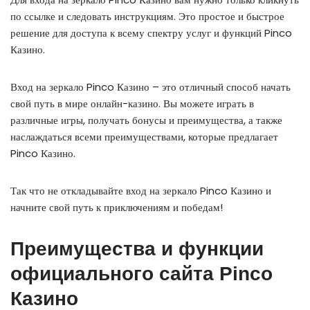
по ссылке и следовать инструкциям. Это простое и быстрое
решение для доступа к всему спектру услуг и функций Pinco
Казино.
Вход на зеркало Pinco Казино – это отличный способ начать
свой путь в мире онлайн-казино. Вы можете играть в
различные игры, получать бонусы и преимущества, а также
наслаждаться всеми преимуществами, которые предлагает
Pinco Казино.
Так что не откладывайте вход на зеркало Pinco Казино и
начните свой путь к приключениям и победам!
Преимущества и функции
официального сайта Pinco
Казино