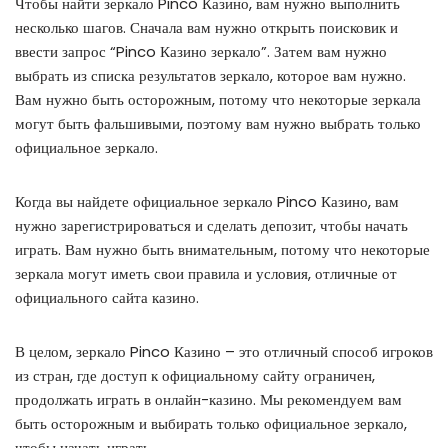
Чтобы найти зеркало Pinco Казино, вам нужно выполнить
несколько шагов. Сначала вам нужно открыть поисковик и
ввести запрос “Pinco Казино зеркало”. Затем вам нужно
выбрать из списка результатов зеркало, которое вам нужно.
Вам нужно быть осторожным, потому что некоторые зеркала
могут быть фальшивыми, поэтому вам нужно выбрать только
официальное зеркало.
Когда вы найдете официальное зеркало Pinco Казино, вам
нужно зарегистрироваться и сделать депозит, чтобы начать
играть. Вам нужно быть внимательным, потому что некоторые
зеркала могут иметь свои правила и условия, отличные от
официального сайта казино.
В целом, зеркало Pinco Казино – это отличный способ игроков
из стран, где доступ к официальному сайту ограничен,
продолжать играть в онлайн-казино. Мы рекомендуем вам
быть осторожным и выбирать только официальное зеркало,
чтобы начать играть.