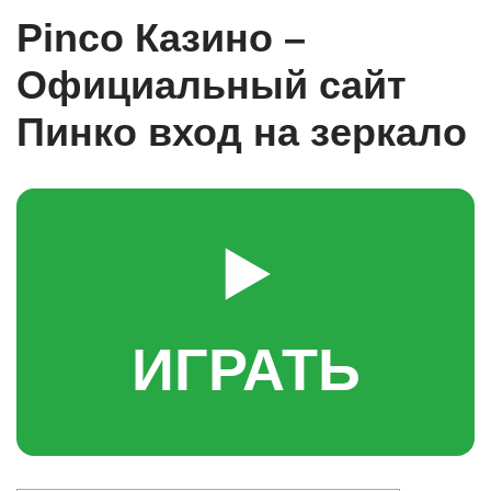
Pinco Казино –
Официальный сайт
Пинко вход на зеркало
▶️
ИГРАТЬ