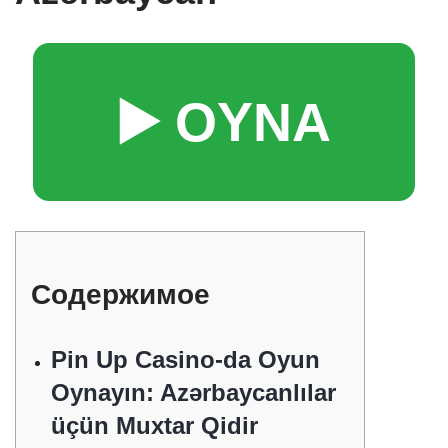
▶️ OYNA
Содержимое
Pin Up Casino-da Oyun
Oynayın: Azərbaycanlılar
üçün Muxtar Qidir