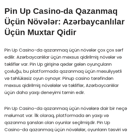
Pin Up Casino-da Qazanmaq
Üçün Növələr: Azərbaycanlılar
Üçün Muxtar Qidir
Pin Up Casino-da qazanmaq üçün növələr çox çox sərf
edilir. Azərbaycanlılar üçün məxsus qidirilmiş növələr və
təkliflər var. Pin Up girişinə qədər gələn oyunçuların
çoxluğu, bu platformada qazanmaq üçün məsuliyyətli
və təhlükəsiz oyun oynayır. Pinup casino tərəfindən
məxsus qidirilmiş növələlər və təkliflər, Azərbaycanlılar
üçün daha yaxşı deneyimi təmin edir.
Pin Up Casino-da qazanmaq üçün növələrə dair bir neçə
məlumat var. İlk olaraq, platformada ən yaxşı və
qazanma şansları olan oyunlar seçilmişdir. Pin Up
Casino-da qazanmaq üçün növələlər, oyunların təsviri və