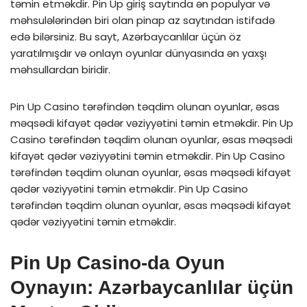
təmin etməkdir. Pin Up giriş saytında ən populyar və
məhsulələrindən biri olan pinap az saytından istifadə
edə bilərsiniz. Bu sayt, Azərbaycanlılar üçün öz
yaratılmışdır və onlayn oyunlar dünyasında ən yaxşı
məhsullardan biridir.
Pin Up Casino tərəfindən təqdim olunan oyunlar, əsas
məqsədi kifayət qədər vəziyyətini təmin etməkdir. Pin Up
Casino tərəfindən təqdim olunan oyunlar, əsas məqsədi
kifayət qədər vəziyyətini təmin etməkdir. Pin Up Casino
tərəfindən təqdim olunan oyunlar, əsas məqsədi kifayət
qədər vəziyyətini təmin etməkdir. Pin Up Casino
tərəfindən təqdim olunan oyunlar, əsas məqsədi kifayət
qədər vəziyyətini təmin etməkdir.
Pin Up Casino-da Oyun
Oynayın: Azərbaycanlılar üçün