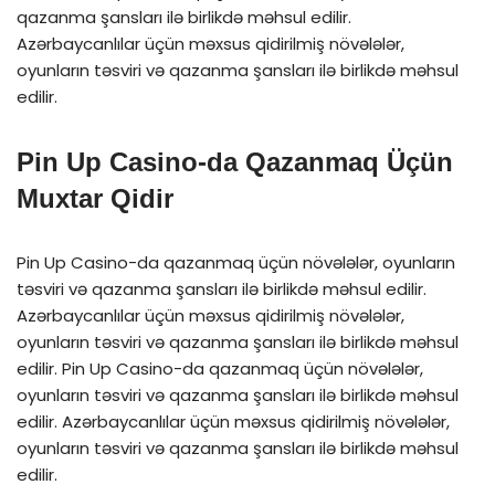
qazanma şansları ilə birlikdə məhsul edilir.
Azərbaycanlılar üçün məxsus qidirilmiş növələlər,
oyunların təsviri və qazanma şansları ilə birlikdə məhsul
edilir.
Pin Up Casino-da Qazanmaq Üçün
Muxtar Qidir
Pin Up Casino-da qazanmaq üçün növələlər, oyunların
təsviri və qazanma şansları ilə birlikdə məhsul edilir.
Azərbaycanlılar üçün məxsus qidirilmiş növələlər,
oyunların təsviri və qazanma şansları ilə birlikdə məhsul
edilir. Pin Up Casino-da qazanmaq üçün növələlər,
oyunların təsviri və qazanma şansları ilə birlikdə məhsul
edilir. Azərbaycanlılar üçün məxsus qidirilmiş növələlər,
oyunların təsviri və qazanma şansları ilə birlikdə məhsul
edilir.