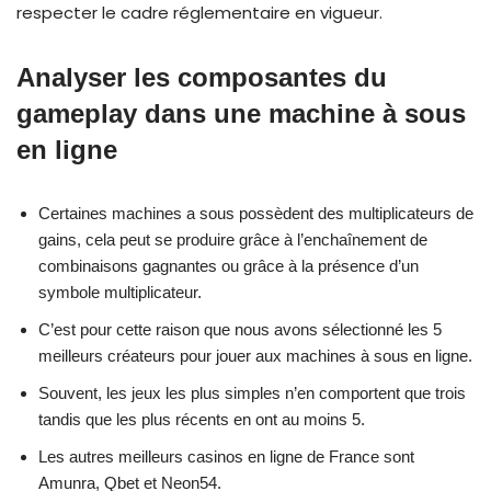
respecter le cadre réglementaire en vigueur.
Analyser les composantes du
gameplay dans une machine à sous
en ligne
Certaines machines a sous possèdent des multiplicateurs de
gains, cela peut se produire grâce à l’enchaînement de
combinaisons gagnantes ou grâce à la présence d’un
symbole multiplicateur.
C’est pour cette raison que nous avons sélectionné les 5
meilleurs créateurs pour jouer aux machines à sous en ligne.
Souvent, les jeux les plus simples n’en comportent que trois
tandis que les plus récents en ont au moins 5.
Les autres meilleurs casinos en ligne de France sont
Amunra, Qbet et Neon54.