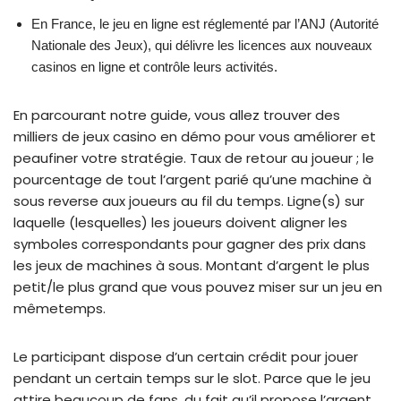
En France, le jeu en ligne est réglementé par l’ANJ (Autorité
Nationale des Jeux), qui délivre les licences aux nouveaux
casinos en ligne et contrôle leurs activités.
En parcourant notre guide, vous allez trouver des
milliers de jeux casino en démo pour vous améliorer et
peaufiner votre stratégie. Taux de retour au joueur ; le
pourcentage de tout l’argent parié qu’une machine à
sous reverse aux joueurs au fil du temps. Ligne(s) sur
laquelle (lesquelles) les joueurs doivent aligner les
symboles correspondants pour gagner des prix dans
les jeux de machines à sous. Montant d’argent le plus
petit/le plus grand que vous pouvez miser sur un jeu en
mêmetemps.
Le participant dispose d’un certain crédit pour jouer
pendant un certain temps sur le slot. Parce que le jeu
attire beaucoup de fans, du fait qu’il propose l’argent