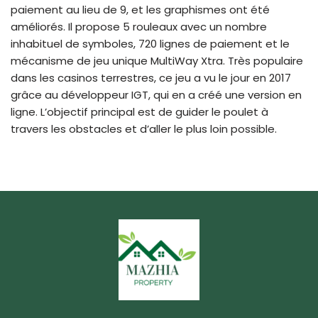
paiement au lieu de 9, et les graphismes ont été
améliorés. Il propose 5 rouleaux avec un nombre
inhabituel de symboles, 720 lignes de paiement et le
mécanisme de jeu unique MultiWay Xtra. Très populaire
dans les casinos terrestres, ce jeu a vu le jour en 2017
grâce au développeur IGT, qui en a créé une version en
ligne. L’objectif principal est de guider le poulet à
travers les obstacles et d’aller le plus loin possible.