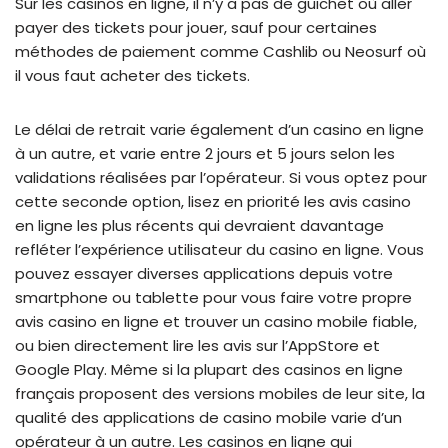
Sur les casinos en ligne, il n’y a pas de guichet où aller
payer des tickets pour jouer, sauf pour certaines
méthodes de paiement comme Cashlib ou Neosurf où
il vous faut acheter des tickets.
Le délai de retrait varie également d’un casino en ligne
à un autre, et varie entre 2 jours et 5 jours selon les
validations réalisées par l’opérateur. Si vous optez pour
cette seconde option, lisez en priorité les avis casino
en ligne les plus récents qui devraient davantage
refléter l’expérience utilisateur du casino en ligne. Vous
pouvez essayer diverses applications depuis votre
smartphone ou tablette pour vous faire votre propre
avis casino en ligne et trouver un casino mobile fiable,
ou bien directement lire les avis sur l’AppStore et
Google Play. Même si la plupart des casinos en ligne
français proposent des versions mobiles de leur site, la
qualité des applications de casino mobile varie d’un
opérateur à un autre. Les casinos en ligne qui