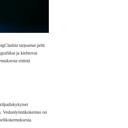
igClashin tarjoamat pelit
grafiikat ja kiehtovat
kemuksesta entistä
kilpailukykyiset
sta. Vedonlyöntikokemus on
 pelikokemuksesta.