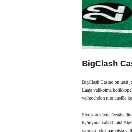
BigClash Ca
BigClash Casino on uusi ja
Laaja valikoima kolikkopele
vaihtoehdon niin uusille kui
Sivuston käyttäjäystävällin
hyödynnä kaikki mitä BigCl
varmasti yksi parhaista val