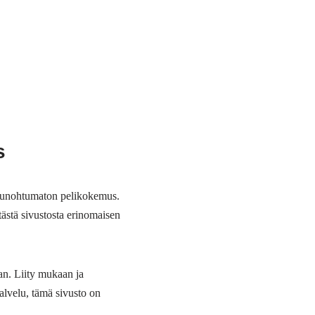
s
en unohtumaton pelikokemus.
tästä sivustosta erinomaisen
aan. Liity mukaan ja
alvelu, tämä sivusto on