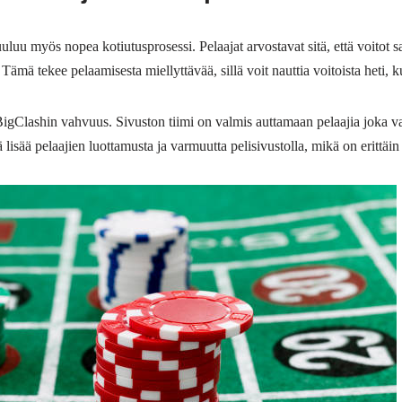
uu myös nopea kotiutusprosessi. Pelaajat arvostavat sitä, että voitot s
. Tämä tekee pelaamisesta miellyttävää, sillä voit nauttia voitoista heti, 
igClashin vahvuus. Sivuston tiimi on valmis auttamaan pelaajia joka vai
lisää pelaajien luottamusta ja varmuutta pelisivustolla, mikä on erittäin t