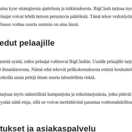
na kyse strategisesta ajattelusta ja tutkimuksesta. BigClash tarjoaa myö
pelaajat voivat tehdä tietoon perustuvia päätöksiä. Tämä tekee vedonlyö
isuus voittaa suuria summia on aina läsnä.
edut pelaajille
istä syistä, miksi pelaajat valitsevat BigClashin. Uusille pelaajille ta
0 ilmaiskierrosta. Nämä edut tekevät pelikokemuksesta entistä houkutte
keilla uusia pelejä ilman suurta taloudellista riskiä.
arjoaa myös säännöllisiä kampanjoita ja erikoistarjouksia, jotka pitävä
ntää näitä etuja, sillä ne voivat merkittävästi parantaa voittomahdollis
tukset ja asiakaspalvelu