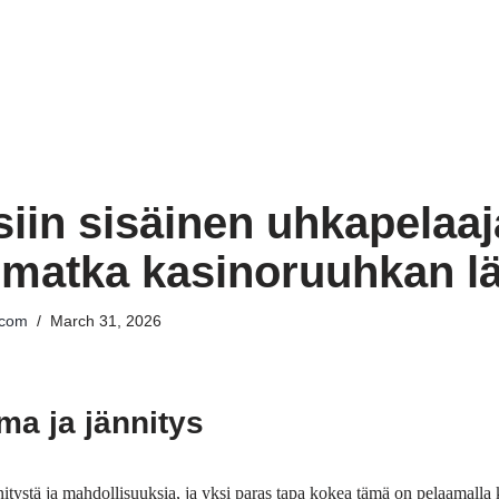
iin sisäinen uhkapelaaj
 matka kasinoruuhkan lä
.com
March 31, 2026
ma ja jännitys
tystä ja mahdollisuuksia, ja yksi paras tapa kokea tämä on pelaamalla k