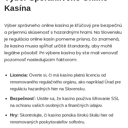
Kasína
Výber správneho online kasína je kľúčový pre bezpečnú
a príjemnú skúsenosť s hazardnými hrami. Na Slovensku
je regulácia online kasín pomerne prísna, čo znamená,
že kasína musia spĺňať určité štandardy, aby mohli
legálne pôsobiť. Pri výbere kasína by ste mali venovať
pozornosť nasledujúcim faktorom:
Licencia:
Overte si, či má kasíno platnú licenciu od
renomovaného regulačného orgánu, ako napríklad Úrad pre
reguláciu hazardných hier na Slovensku.
Bezpečnosť:
Uistite sa, že kasíno používa šifrovanie SSL
na ochranu vašich osobných a finančných údajov.
Hry:
Skontrolujte, či kasíno ponúka širokú škálu hier od
renomovaných poskytovateľov softvéru.