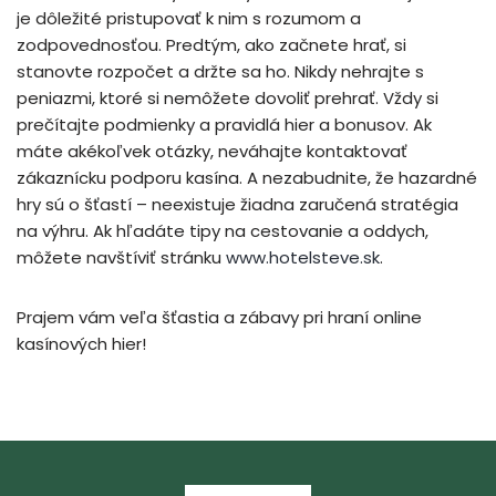
je dôležité pristupovať k nim s rozumom a
zodpovednosťou. Predtým, ako začnete hrať, si
stanovte rozpočet a držte sa ho. Nikdy nehrajte s
peniazmi, ktoré si nemôžete dovoliť prehrať. Vždy si
prečítajte podmienky a pravidlá hier a bonusov. Ak
máte akékoľvek otázky, neváhajte kontaktovať
zákaznícku podporu kasína. A nezabudnite, že hazardné
hry sú o šťastí – neexistuje žiadna zaručená stratégia
na výhru. Ak hľadáte tipy na cestovanie a oddych,
môžete navštíviť stránku
www.hotelsteve.sk
.
Prajem vám veľa šťastia a zábavy pri hraní online
kasínových hier!