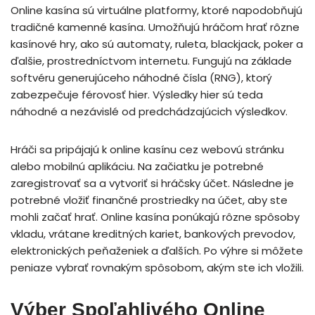
Online kasína sú virtuálne platformy, ktoré napodobňujú
tradičné kamenné kasína. Umožňujú hráčom hrať rôzne
kasínové hry, ako sú automaty, ruleta, blackjack, poker a
ďalšie, prostredníctvom internetu. Fungujú na základe
softvéru generujúceho náhodné čísla (RNG), ktorý
zabezpečuje férovosť hier. Výsledky hier sú teda
náhodné a nezávislé od predchádzajúcich výsledkov.
Hráči sa pripájajú k online kasínu cez webovú stránku
alebo mobilnú aplikáciu. Na začiatku je potrebné
zaregistrovať sa a vytvoriť si hráčsky účet. Následne je
potrebné vložiť finančné prostriedky na účet, aby ste
mohli začať hrať. Online kasína ponúkajú rôzne spôsoby
vkladu, vrátane kreditných kariet, bankových prevodov,
elektronických peňaženiek a ďalších. Po výhre si môžete
peniaze vybrať rovnakým spôsobom, akým ste ich vložili.
Výber Spoľahlivého Online