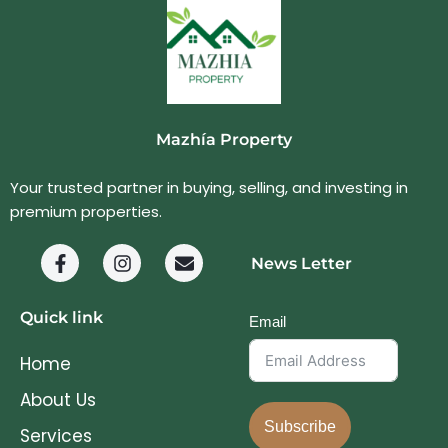
Mazhía Property
Your trusted partner in buying, selling, and investing in
premium properties.
News Letter
Quick link
Email
Home
About Us
Subscribe
Services