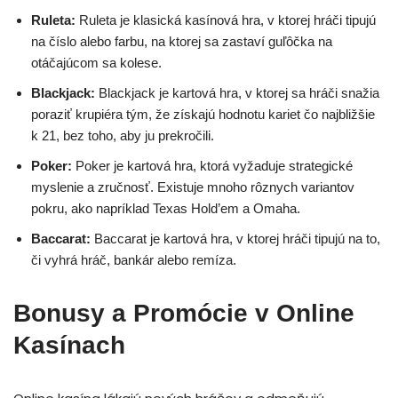
Ruleta:
Ruleta je klasická kasínová hra, v ktorej hráči tipujú
na číslo alebo farbu, na ktorej sa zastaví guľôčka na
otáčajúcom sa kolese.
Blackjack:
Blackjack je kartová hra, v ktorej sa hráči snažia
poraziť krupiéra tým, že získajú hodnotu kariet čo najbližšie
k 21, bez toho, aby ju prekročili.
Poker:
Poker je kartová hra, ktorá vyžaduje strategické
myslenie a zručnosť. Existuje mnoho rôznych variantov
pokru, ako napríklad Texas Hold’em a Omaha.
Baccarat:
Baccarat je kartová hra, v ktorej hráči tipujú na to,
či vyhrá hráč, bankár alebo remíza.
Bonusy a Promócie v Online
Kasínach