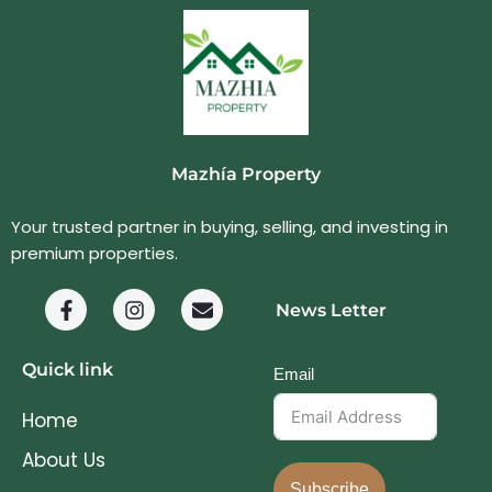
Mazhía Property
Your trusted partner in buying, selling, and investing in
premium properties.
News Letter
Quick link
Email
Home
About Us
Subscribe