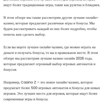
ищут более традиционные игры, такие как рулетка и блэкджек.
В этом обзоре мы также рассмотрим другие лучшие онлайн-
казино, которые предлагают различные игры и бонусы. Мы
будем рассматривать каждый из них более подробно, чтобы
помочь вам сделать выбор.
Если вы ищете лучшее онлайн-казино, где можно играть на
деньги и получать бонусы, то вы в правильном месте. В этом
обзоре мы рассмотрим лучшие казино онлайн 2026 года,
которые предлагают огромный выбор игровых автоматов и
бонусов.
Например, Casino Z – это новое онлайн-казино, которое
предлагает более 500 игровых автоматов и бонусы для новых
игроков. Это лучшее место для игроков, которые ищут более
современные игры и бонусы.