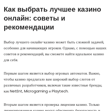
Как выбрать лучшее казино
онлайн: советы и
рекомендации
Выбор лучшего онлайн-казино может быть сложной задачей,
особенно для начинающих игроков. Однако, с помощью наших
советов и рекомендаций, вы сможете найти идеальное казино
для себя.
Первым шагом является выбор игровых автоматов. Важно,
чтобы казино предлагало вам широкий выбор слотов от
различных разработчиков, включая такие известные бренды,
как NetEnt, Microgaming и Playtech.
Вторым шагом является проверка лицензии казино. Только
лицензированные казино могут обеспечить безопасность и