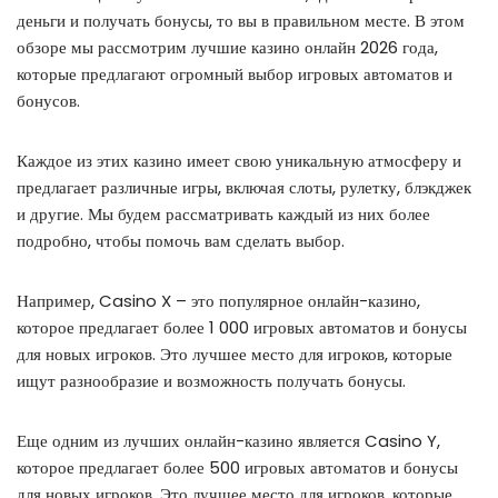
деньги и получать бонусы, то вы в правильном месте. В этом
обзоре мы рассмотрим лучшие казино онлайн 2026 года,
которые предлагают огромный выбор игровых автоматов и
бонусов.
Каждое из этих казино имеет свою уникальную атмосферу и
предлагает различные игры, включая слоты, рулетку, блэкджек
и другие. Мы будем рассматривать каждый из них более
подробно, чтобы помочь вам сделать выбор.
Например, Casino X – это популярное онлайн-казино,
которое предлагает более 1 000 игровых автоматов и бонусы
для новых игроков. Это лучшее место для игроков, которые
ищут разнообразие и возможность получать бонусы.
Еще одним из лучших онлайн-казино является Casino Y,
которое предлагает более 500 игровых автоматов и бонусы
для новых игроков. Это лучшее место для игроков, которые