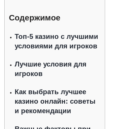
Содержимое
Топ-5 казино с лучшими
условиями для игроков
Лучшие условия для
игроков
Как выбрать лучшее
казино онлайн: советы
и рекомендации
Важные факторы при