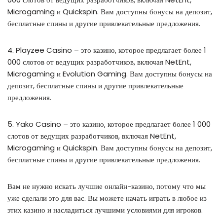
Microgaming и Quickspin. Вам доступны бонусы на депозит,
бесплатные спины и другие привлекательные предложения.
4. Playzee Casino – это казино, которое предлагает более 1
000 слотов от ведущих разработчиков, включая NetEnt,
Microgaming и Evolution Gaming. Вам доступны бонусы на
депозит, бесплатные спины и другие привлекательные
предложения.
5. Yako Casino – это казино, которое предлагает более 1 000
слотов от ведущих разработчиков, включая NetEnt,
Microgaming и Quickspin. Вам доступны бонусы на депозит,
бесплатные спины и другие привлекательные предложения.
Вам не нужно искать лучшие онлайн-казино, потому что мы
уже сделали это для вас. Вы можете начать играть в любое из
этих казино и насладиться лучшими условиями для игроков.