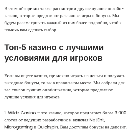
В этом обзоре мы также рассмотрим другие лучшие онлайн-
казино, которые предлагают различные игры и бонусы. Мы
будем рассматривать каждый из них более подробно, чтобы
помочь вам сделать выбор.
Топ-5 казино с лучшими
условиями для игроков
Если вы ищете казино, где можно играть на деньги и получать
выгодные бонусы, то вы в правильном месте. Мы собрали для
вас список лучших онлайн-казино, которые предлагают
лучшие условия для игроков.
1. Wildz Casino – это казино, которое предлагает более 3 000
слотов от ведущих разработчиков, включая NetEnt,
Microgaming и Quickspin. Вам доступны бонусы на депозит,