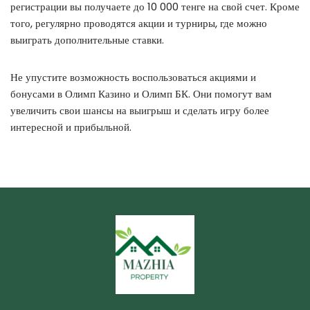
регистрации вы получаете до 10 000 тенге на свой счет. Кроме
того, регулярно проводятся акции и турниры, где можно
выиграть дополнительные ставки.
Не упустите возможность воспользоваться акциями и
бонусами в Олимп Казино и Олимп БК. Они помогут вам
увеличить свои шансы на выигрыш и сделать игру более
интересной и прибыльной.