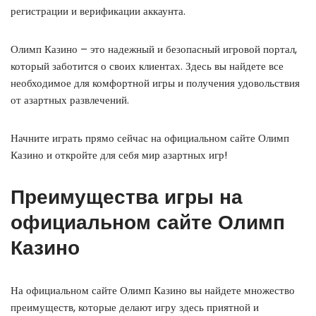
регистрации и верификации аккаунта.
Олимп Казино – это надежный и безопасный игровой портал,
который заботится о своих клиентах. Здесь вы найдете все
необходимое для комфортной игры и получения удовольствия
от азартных развлечений.
Начните играть прямо сейчас на официальном сайте Олимп
Казино и откройте для себя мир азартных игр!
Преимущества игры на
официальном сайте Олимп
Казино
На официальном сайте Олимп Казино вы найдете множество
преимуществ, которые делают игру здесь приятной и