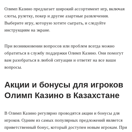
Олимп Казино предлагает широкий ассортимент игр, включая
слоты, рулетку, покер и другие азартные развлечения.
Выберите игру, которую хотите сыграть, и следуйте
инструкциям на экране.
При возникновении вопросов или проблем всегда можно
обратиться в службу поддержки Олимп Казино. Они помогут
вам разобраться в любой ситуации и ответят на все ваши
вопросы.
Акции и бонусы для игроков
Олимп Казино в Казахстане
В Олимп Казино регулярно проводятся акции и бонусы для
игроков. Одним из самых популярных предложений является
приветственный бонус, который доступен новым игрокам. При