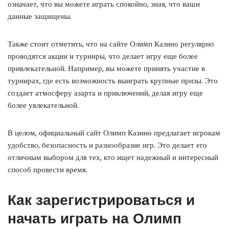
означает, что вы можете играть спокойно, зная, что ваши
данные защищены.
Также стоит отметить, что на сайте Олимп Казино регулярно
проводятся акции и турниры, что делает игру еще более
привлекательной. Например, вы можете принять участие в
турнирах, где есть возможность выиграть крупные призы. Это
создает атмосферу азарта и приключений, делая игру еще
более увлекательной.
В целом, официальный сайт Олимп Казино предлагает игрокам
удобство, безопасность и разнообразие игр. Это делает его
отличным выбором для тех, кто ищет надежный и интересный
способ провести время.
Как зарегистрироваться и
начать играть на Олимп