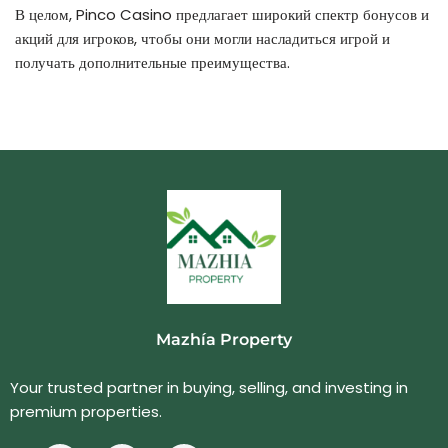
В целом, Pinco Casino предлагает широкий спектр бонусов и
акций для игроков, чтобы они могли насладиться игрой и
получать дополнительные преимущества.
Mazhía Property
Your trusted partner in buying, selling, and investing in
premium properties.