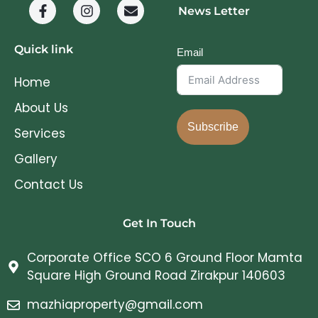
News Letter
Quick link
Email
Home
About Us
Subscribe
Services
Gallery
Contact Us
Get In Touch
Corporate Office SCO 6 Ground Floor Mamta
Square High Ground Road Zirakpur 140603
mazhiaproperty@gmail.com