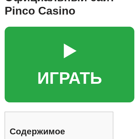
Pinco Casino
▶️
ИГРАТЬ
Содержимое