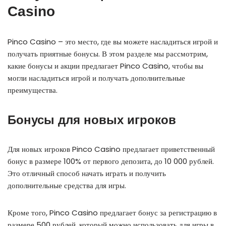
Casino
Pinco Casino – это место, где вы можете насладиться игрой и
получать приятные бонусы. В этом разделе мы рассмотрим,
какие бонусы и акции предлагает Pinco Casino, чтобы вы
могли насладиться игрой и получать дополнительные
преимущества.
Бонусы для новых игроков
Для новых игроков Pinco Casino предлагает приветственный
бонус в размере 100% от первого депозита, до 10 000 рублей.
Это отличный способ начать играть и получить
дополнительные средства для игры.
Кроме того, Pinco Casino предлагает бонус за регистрацию в
размере 500 рублей, который можно использовать для игры в