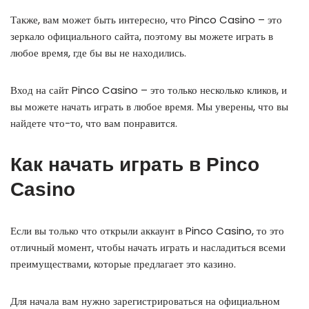
Также, вам может быть интересно, что Pinco Casino – это
зеркало официального сайта, поэтому вы можете играть в
любое время, где бы вы не находились.
Вход на сайт Pinco Casino – это только несколько кликов, и
вы можете начать играть в любое время. Мы уверены, что вы
найдете что-то, что вам понравится.
Как начать играть в Pinco
Casino
Если вы только что открыли аккаунт в Pinco Casino, то это
отличный момент, чтобы начать играть и насладиться всеми
преимуществами, которые предлагает это казино.
Для начала вам нужно зарегистрироваться на официальном