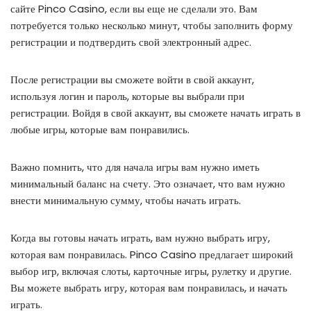
сайте Pinco Casino, если вы еще не сделали это. Вам
потребуется только несколько минут, чтобы заполнить форму
регистрации и подтвердить свой электронный адрес.
После регистрации вы сможете войти в свой аккаунт,
используя логин и пароль, которые вы выбрали при
регистрации. Войдя в свой аккаунт, вы сможете начать играть в
любые игры, которые вам понравились.
Важно помнить, что для начала игры вам нужно иметь
минимальный баланс на счету. Это означает, что вам нужно
внести минимальную сумму, чтобы начать играть.
Когда вы готовы начать играть, вам нужно выбрать игру,
которая вам понравилась. Pinco Casino предлагает широкий
выбор игр, включая слоты, карточные игры, рулетку и другие.
Вы можете выбрать игру, которая вам понравилась, и начать
играть.