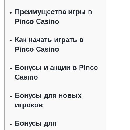
Преимущества игры в
Pinco Casino
Как начать играть в
Pinco Casino
Бонусы и акции в Pinco
Casino
Бонусы для новых
игроков
Бонусы для