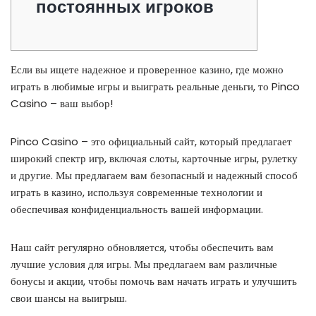
постоянных игроков
Если вы ищете надежное и проверенное казино, где можно
играть в любимые игры и выиграть реальные деньги, то Pinco
Casino – ваш выбор!
Pinco Casino – это официальный сайт, который предлагает
широкий спектр игр, включая слоты, карточные игры, рулетку
и другие. Мы предлагаем вам безопасный и надежный способ
играть в казино, используя современные технологии и
обеспечивая конфиденциальность вашей информации.
Наш сайт регулярно обновляется, чтобы обеспечить вам
лучшие условия для игры. Мы предлагаем вам различные
бонусы и акции, чтобы помочь вам начать играть и улучшить
свои шансы на выигрыш.