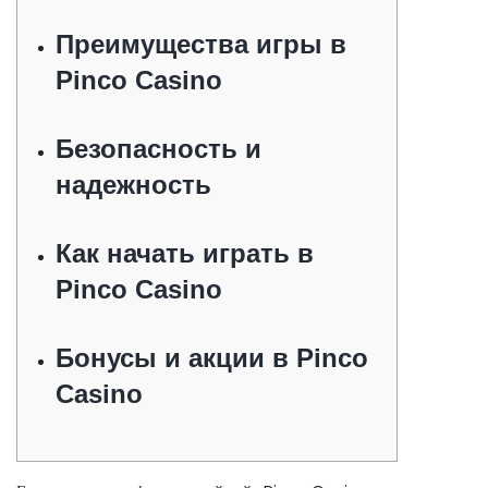
Преимущества игры в
Pinco Casino
Безопасность и
надежность
Как начать играть в
Pinco Casino
Бонусы и акции в Pinco
Casino