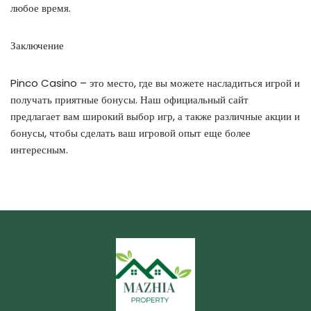
любое время.
Заключение
Pinco Casino – это место, где вы можете насладиться игрой и
получать приятные бонусы. Наш официальный сайт
предлагает вам широкий выбор игр, а также различные акции и
бонусы, чтобы сделать ваш игровой опыт еще более
интересным.