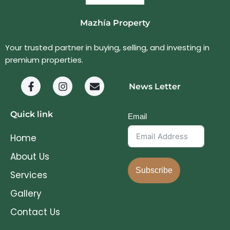
Mazhía Property
Your trusted partner in buying, selling, and investing in
premium properties.
News Letter
Quick link
Email
Home
About Us
Subscribe
Services
Gallery
Contact Us