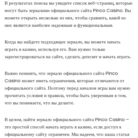
В результатах поиска вы увидите список веб-страниц, которые
могут быть зеркалами официального сайта Pinco Casino. Вы
можете открыть несколько из них, чтобы сравнить, какой из
них является наиболее надежным и функциональным.
Когда вы найдете подходящее зеркало, вы можете начать
играть в казино, используя его. Вам нужно только
зарегистрироваться на сайте, сделать депозит и начать играть.
Важно помнить, что зеркало официального сайта Pinco
Casino может иметь ограничения, которые отличаются от
официального сайта. Поэтому перед началом игры вам нужно
прочитать условия и правила, чтобы быть уверенным в том,
что вы понимаете, что вы делаете.
В целом, найти зеркало официального сайта Pinco Casino –
это простой способ начать играть в казино, если доступ к
официальному сайту ограничен. Мы надеем, что наша статья