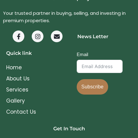
Your trusted partner in buying, selling, and investing in
premium properties.
News Letter
Quick link
Email
Home
About Us
Subscribe
Services
Gallery
Contact Us
Get In Touch