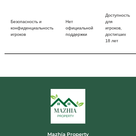
Доступность
Безопасность и
Нет
для
конфиденциальность
официальной
игроков,
игроков
поддержки
достигших
18 лет
Mazhía Property