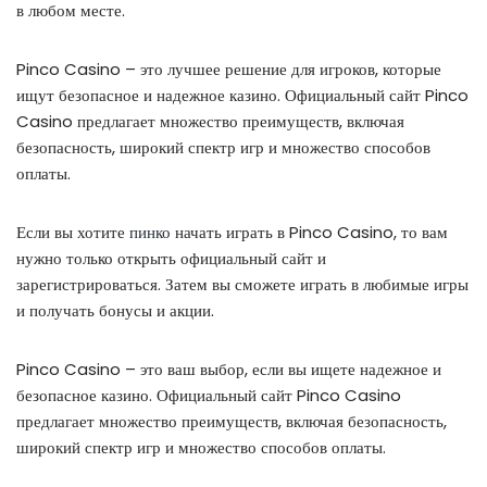
в любом месте.
Pinco Casino – это лучшее решение для игроков, которые
ищут безопасное и надежное казино. Официальный сайт Pinco
Casino предлагает множество преимуществ, включая
безопасность, широкий спектр игр и множество способов
оплаты.
Если вы хотите
пинко
начать играть в Pinco Casino, то вам
нужно только открыть официальный сайт и
зарегистрироваться. Затем вы сможете играть в любимые игры
и получать бонусы и акции.
Pinco Casino – это ваш выбор, если вы ищете надежное и
безопасное казино. Официальный сайт Pinco Casino
предлагает множество преимуществ, включая безопасность,
широкий спектр игр и множество способов оплаты.