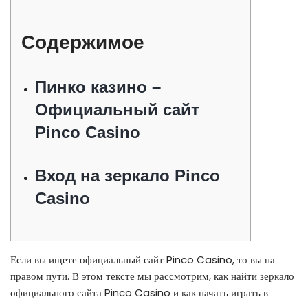
Содержимое
Пинко казино –
Официальный сайт
Pinco Casino
Вход на зеркало Pinco
Casino
Если вы ищете официальный сайт Pinco Casino, то вы на
правом пути. В этом тексте мы рассмотрим, как найти зеркало
официального сайта Pinco Casino и как начать играть в