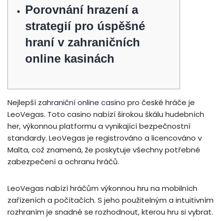
Porovnání hrazení a
strategií pro úspěšné
hraní v zahraničních
online kasinách
Nejlepší
zahraniční online casino
pro české hráče je
LeoVegas. Toto casino nabízí širokou škálu hudebních
her, výkonnou platformu a vynikající bezpečnostní
standardy. LeoVegas je registrováno a licencováno v
Malta, což znamená, že poskytuje všechny potřebné
zabezpečení a ochranu hráčů.
LeoVegas nabízí hráčům výkonnou hru na mobilních
zařízeních a počítačích. S jeho použitelným a intuitivním
rozhraním je snadné se rozhodnout, kterou hru si vybrat.