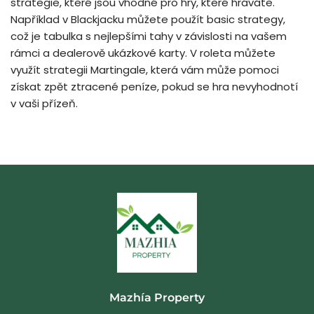
strategie, které jsou vhodné pro hry, které hráváte.
Například v Blackjacku můžete použít basic strategy,
což je tabulka s nejlepšími tahy v závislosti na vašem
rámci a dealerově ukázkové karty. V roleta můžete
využít strategii Martingale, která vám může pomoci
získat zpět ztracené peníze, pokud se hra nevyhodnotí
v vaši přízeň.
Mazhía Property