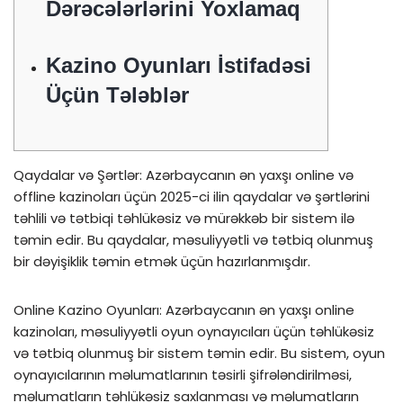
Dərəcələrlərini Yoxlamaq
Kazino Oyunları İstifadəsi
Üçün Tələblər
Qaydalar və Şərtlər: Azərbaycanın ən yaxşı online və
offline kazinoları üçün 2025-ci ilin qaydalar və şərtlərini
təhlili və tətbiqi təhlükəsiz və mürəkkəb bir sistem ilə
təmin edir. Bu qaydalar, məsuliyyətli və tətbiq olunmuş
bir dəyişiklik təmin etmək üçün hazırlanmışdır.
Online Kazino Oyunları: Azərbaycanın ən yaxşı online
kazinoları, məsuliyyətli oyun oynayıcıları üçün təhlükəsiz
və tətbiq olunmuş bir sistem təmin edir. Bu sistem, oyun
oynayıcılarının məlumatlarının təsirli şifrələndirilməsi,
məlumatların təhlükəsiz saxlanması və məlumatların