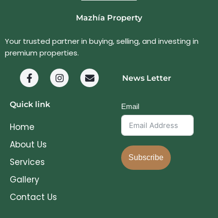
Mazhía Property
Your trusted partner in buying, selling, and investing in
premium properties.
News Letter
Quick link
Email
Home
About Us
Subscribe
Services
Gallery
Contact Us