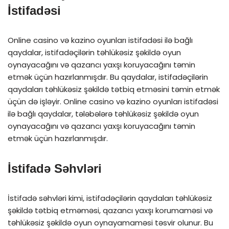
İstifadəsi
Online casino və kazino oyunları istifadəsi ilə bağlı
qaydalar, istifadəçilərin təhlükəsiz şəkildə oyun
oynayacağını və qazancı yaxşı koruyacağını təmin
etmək üçün hazırlanmışdır. Bu qaydalar, istifadəçilərin
qaydaları təhlükəsiz şəkildə tətbiq etməsini təmin etmək
üçün də işləyir. Online casino və kazino oyunları istifadəsi
ilə bağlı qaydalar, tələbələrə təhlükəsiz şəkildə oyun
oynayacağını və qazancı yaxşı koruyacağını təmin
etmək üçün hazırlanmışdır.
İstifadə Səhvləri
İstifadə səhvləri kimi, istifadəçilərin qaydaları təhlükəsiz
şəkildə tətbiq etməməsi, qazancı yaxşı korumaməsi və
təhlükəsiz şəkildə oyun oynayamaməsi təsvir olunur. Bu