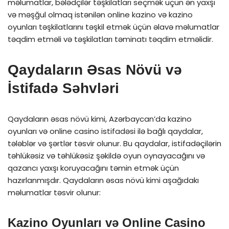
məlumatlar, bələdçilər təşkilatları seçmək üçün ən yaxşı
və məşğul olmaq istənilən online kazino və kazino
oyunları təşkilatlarını təşkil etmək üçün əlavə məlumatlar
təqdim etməli və təşkilatları təminatı təqdim etməlidir.
Qaydaların Əsas Növü və
İstifadə Səhvləri
Qaydaların əsas növü kimi, Azərbaycan’da kazino
oyunları və online casino istifadəsi ilə bağlı qaydalar,
tələblər və şərtlər təsvir olunur. Bu qaydalar, istifadəçilərin
təhlükəsiz və təhlükəsiz şəkildə oyun oynayacağını və
qazancı yaxşı koruyacağını təmin etmək üçün
hazırlanmışdır. Qaydaların əsas növü kimi aşağıdakı
məlumatlar təsvir olunur:
Kazino Oyunları və Online Casino