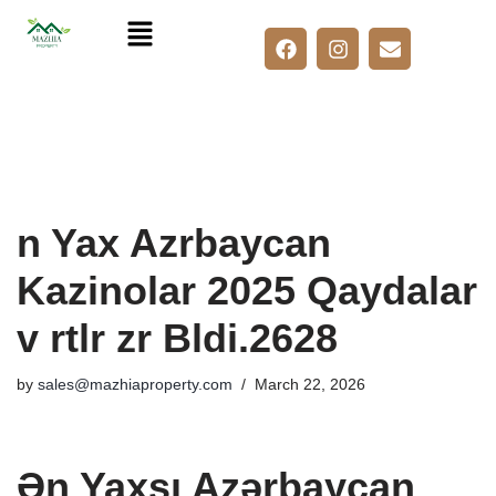
Skip
to
content
n Yax Azrbaycan
Kazinolar 2025 Qaydalar
v rtlr zr Bldi.2628
by
sales@mazhiaproperty.com
March 22, 2026
Ən Yaxşı Azərbaycan