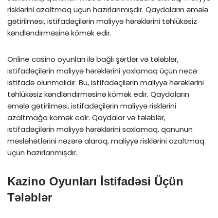
risklərini azaltmaq üçün hazırlanmışdır. Qaydaların əmələ
gətirilməsi, istifadəçilərin maliyyə hərəklərini təhlükəsiz
kəndləndirməsinə kömək edir.
Online casino oyunları ilə bağlı şərtlər və tələblər,
istifadəçilərin maliyyə hərəklərini yoxlamaq üçün necə
istifadə olunmalıdır. Bu, istifadəçilərin maliyyə hərəklərini
təhlükəsiz kəndləndirməsinə kömək edir. Qaydaların
əmələ gətirilməsi, istifadəçilərin maliyyə risklərini
azaltmağa kömək edir. Qaydalar və tələblər,
istifadəçilərin maliyyə hərəklərini saxlamaq, qanunun
məsləhətlərini nəzərə alaraq, maliyyə risklərini azaltmaq
üçün hazırlanmışdır.
Kazino Oyunları İstifadəsi Üçün
Tələblər