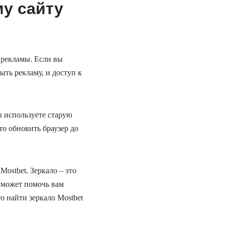
у сайту
м рекламы. Если вы
ыть рекламу, и доступ к
ы используете старую
то обновить браузер до
ostbet. Зеркало – это
о может помочь вам
о найти зеркало Mostbet