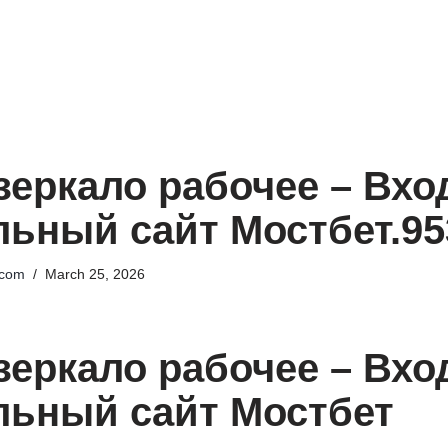
зеркало рабочее – Вхо
ьный сайт Мостбет.95
.com
March 25, 2026
зеркало рабочее – Вхо
ьный сайт Мостбет