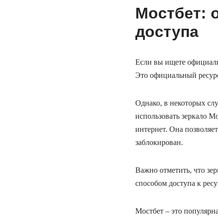
Мостбет: 
доступа
Если вы ищете официальн
Это официальный ресурс,
Однако, в некоторых сл
использовать зеркало Мо
интернет. Она позволяет
заблокирован.
Важно отметить, что зе
способом доступа к рес
Мостбет – это популярна