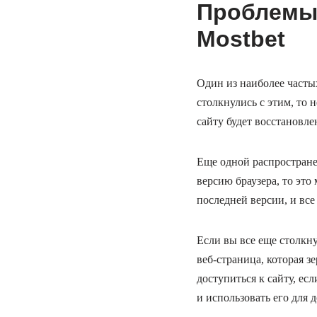
Проблемы 
Mostbet
Один из наиболее частых
столкнулись с этим, то 
сайту будет восстановле
Еще одной распростране
версию браузера, то это
последней версии, и все
Если вы все еще столкну
веб-страница, которая з
доступиться к сайту, ес
и использовать его для д