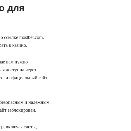
о для
о ссылке mostbet.com.
ать в казино.
чае вам нужно
рая доступна через
е если официальный сайт
я безопасным и надежным
айт заблокирован.
гр, включая слоты,