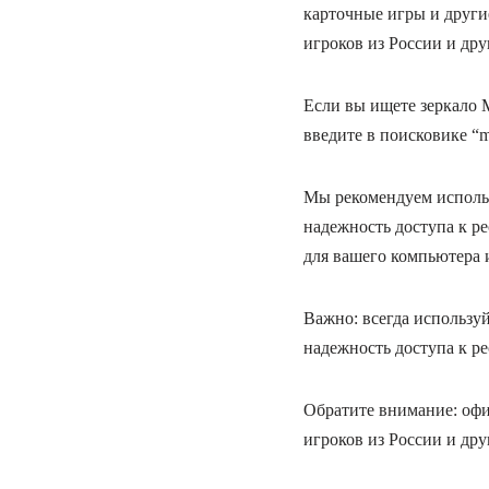
карточные игры и други
игроков из России и дру
Если вы ищете зеркало М
введите в поисковике “m
Мы рекомендуем использ
надежность доступа к ре
для вашего компьютера 
Важно: всегда используй
надежность доступа к ре
Обратите внимание: офи
игроков из России и дру