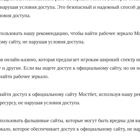
нарушая условия доступа. Это безопасный и надежный способ до
ловия доступа.
ользовать нашу рекомендацию, чтобы найти рабочее зеркало М
му сайту, не нарушая условия доступа.
я онлайн-казино, которая предлагает игрокам широкий спектр и
 и другие. Если вы ищете доступ к официальному сайту, но он не
айти рабочее зеркало.
айти доступ к официальному сайту Мостбет, используя нашу р
ресурсу, не нарушая условия доступа.
пользовать фальшивые сайты, которые могут быть вредны для в
кало, которое обеспечивает доступ к официальному сайту, не на