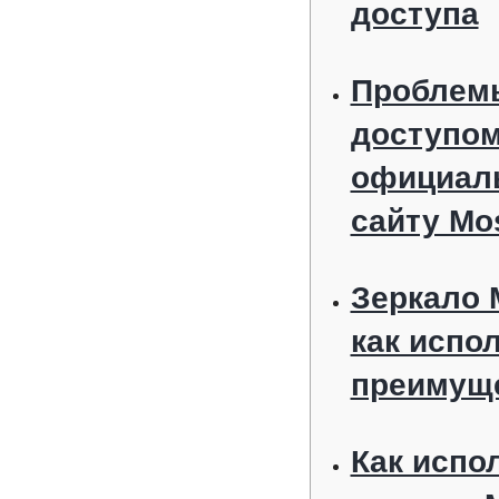
доступа
Проблем
доступом
официал
сайту Mo
Зеркало 
как испо
преимущ
Как испо