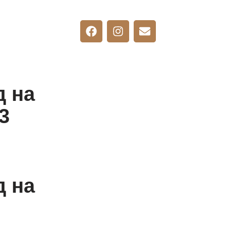
д на
3
д на