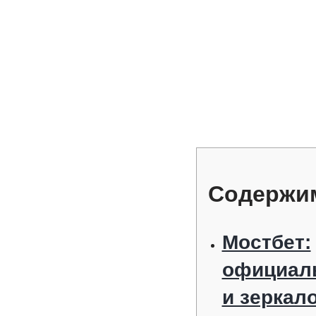
Содержи
Мостбет:
официал
и зеркал