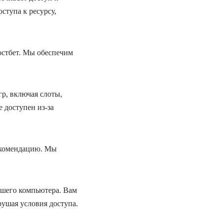
ступа к ресурсу,
остбет. Мы обеспечим
гр, включая слоты,
 доступен из-за
екомендацию. Мы
ашего компьютера. Вам
рушая условия доступа.