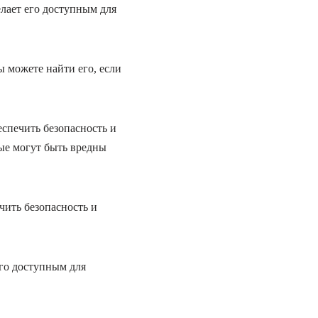
лает его доступным для
ы можете найти его, если
спечить безопасность и
рые могут быть вредны
чить безопасность и
его доступным для