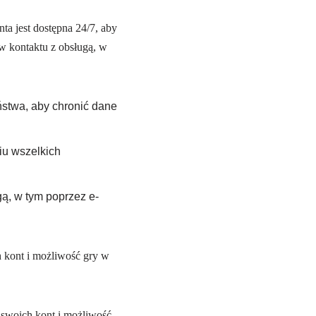
ta jest dostępna 24/7, aby
 kontaktu z obsługą, w
stwa, aby chronić dane
iu wszelkich
ą, w tym poprzez e-
 kont i możliwość gry w
 swoich kont i możliwość