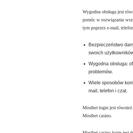
Wygodna obsługa jest równ
pomóc w rozwiązaniu wsze
tym poprzez e-mail, telefon 
Bezpieczeństwo dany
swoich użytkowników
Wygodna obsługa: ofe
problemów.
Wiele sposobów konta
mail, telefon i czat.
Mostbet login jest równie
Mostbet casino.
Mostbet casino login jest