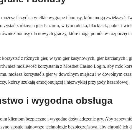
, możesz liczyć na wielkie wygrane i bonusy, które mogą zwiększyć T
rzystać z różnych gier hazardu, w tym ruletka, blackjack, poker i wie
e również bonusy dla nowych graczy, które mogą pomóc w rozpoczęci
korzystać z różnych gier, w tym gier kasynowych, gier karcianych i g
 również możliwość korzystania z Mostbet Casino Login, aby móc korz
emu, możesz korzystać z gier w dowolnym miejscu i w dowolnym czasi
zy, którzy szukają emocjonującej i niezwykłej przygody hazardowej.
ństwo i wygodna obsługa
woim klientom bezpieczne i wygodne doświadczenie gry. Aby zapewni
yno stosuje najnowsze technologie bezpieczeństwa, aby chronić ich da