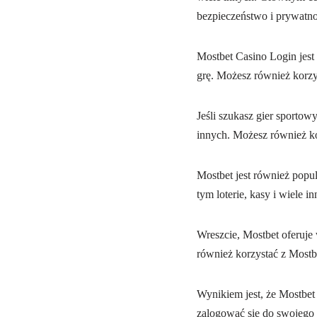
bezpieczeństwo i prywatno
Mostbet Casino Login jest
grę. Możesz również korzy
Jeśli szukasz gier sportow
innych. Możesz również ko
Mostbet jest również popu
tym loterie, kasy i wiele
Wreszcie, Mostbet oferuje
również korzystać z Mostbe
Wynikiem jest, że Mostbet
zalogować się do swojego 