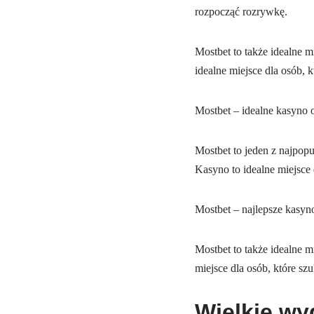
rozpocząć rozrywkę.
Mostbet to także idealne m
idealne miejsce dla osób, 
Mostbet – idealne kasyno 
Mostbet to jeden z najpopu
Kasyno to idealne miejsce 
Mostbet – najlepsze kasyn
Mostbet to także idealne mi
miejsce dla osób, które sz
Wielkie wy