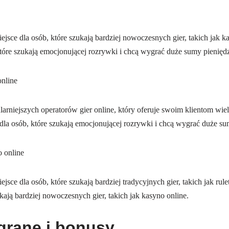
iejsce dla osób, które szukają bardziej nowoczesnych gier, takich jak k
które szukają emocjonującej rozrywki i chcą wygrać duże sumy pienięd
online
larniejszych operatorów gier online, który oferuje swoim klientom wie
dla osób, które szukają emocjonującej rozrywki i chcą wygrać duże su
o online
ejsce dla osób, które szukają bardziej tradycyjnych gier, takich jak rul
ukają bardziej nowoczesnych gier, takich jak kasyno online.
grane i bonusy