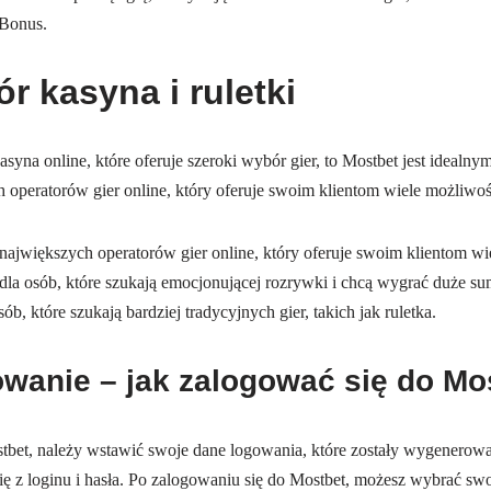
 Bonus.
r kasyna i ruletki
kasyna online, które oferuje szeroki wybór gier, to Mostbet jest ideal
h operatorów gier online, który oferuje swoim klientom wiele możliwoś
 największych operatorów gier online, który oferuje swoim klientom wi
 dla osób, które szukają emocjonującej rozrywki i chcą wygrać duże s
sób, które szukają bardziej tradycyjnych gier, takich jak ruletka.
wanie – jak zalogować się do Mo
bet, należy wstawić swoje dane logowania, które zostały wygenerowane
ę z loginu i hasła. Po zalogowaniu się do Mostbet, możesz wybrać swo