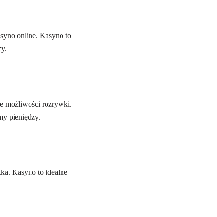
asyno online. Kasyno to
zy.
le możliwości rozrywki.
my pieniędzy.
etka. Kasyno to idealne