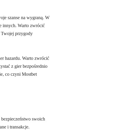
woje szanse na wygraną. W
le innych. Warto zwrócić
u Twojej przygody
ier hazardu. Warto zwrócić
ystać z gier bezpośrednio
e, co czyni Mostbet
ć bezpieczeństwo swoich
ne i transakcje.