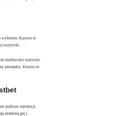
nym wyborem. Kasyno to
ci rozrywki.
ele możliwości rozrywki.
umy pieniędzy. Kasyno to
stbet
 podczas rejestracji.
ją ulubioną grę i