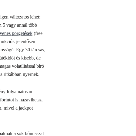
gen változatos lehet:
an 5 vagy annál több
yenes pörgetések
(free
unkciók jelentősen
tosságú. Egy 30 tárcsás,
átékidőt és kisebb, de
as volatilitással bíró
a ritkábban nyernek.
ény folyamatosan
orintot is hazavihetsz.
, mivel a jackpot
baknak a sok bónusszal