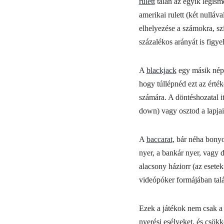
rulett
talán az egyik legisme
amerikai rulett (két nulláva
elhelyezése a számokra, sz
százalékos arányát is figye
A
blackjack
egy másik népsz
hogy túllépnéd ezt az érték
számára. A döntéshozatal i
down) vagy osztod a lapjaid
A
baccarat
, bár néha bonyo
nyer, a bankár nyer, vagy 
alacsony háziorr (az esete
videópóker formájában talá
Ezek a játékok nem csak a 
nyerési esélyeket, és csökk