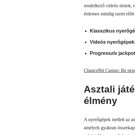
rendelkező videós slotok, 
érdemes mindig szem előtt t
Klasszikus nyerőgé
Videós nyerőgépek
Progresszív jackpo
ChanceBit Casino: Ihr neu
Asztali ját
élmény
A nyerőgépek mellett az asz
amelyek gyakran összekapc