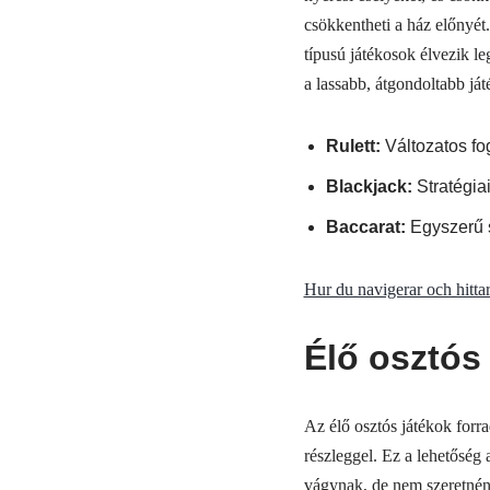
csökkentheti a ház előnyét
típusú játékosok élvezik le
a lassabb, átgondoltabb já
Rulett:
Változatos fo
Blackjack:
Stratégiai
Baccarat:
Egyszerű s
Hur du navigerar och hitta
Élő osztós
Az élő osztós játékok forr
részleggel. Ez a lehetőség
vágynak, de nem szeretnéne