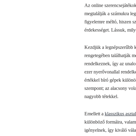
Az online szerencsejátékok
megtalálják a számukra le
figyelemre méltó, hiszen s
érdekességet. Lássuk, mily
Kezdjük a legnépszerűbb k
rengetegében találhatják m
rendelkeznek, így az unal
ezer nyerővonallal rendelk
értékkel bíró gépek különö
szempont; az alacsony vola
nagyobb tétekkel.
Emellett a
klasszikus asztal
különböző formáira, valam
igényelnek, így kiváló vál