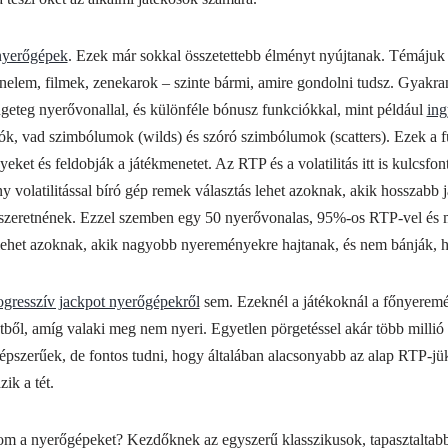
nyerőgépek
. Ezek már sokkal összetettebb élményt nyújtanak. Témájuk i
rténelem, filmek, zenekarok – szinte bármi, amire gondolni tudsz. Gyakr
ngeteg nyerővonallal, és különféle bónusz funkciókkal, mint például
ing
ók, vad szimbólumok (wilds) és szóró szimbólumok (scatters). Ezek a f
et és feldobják a játékmenetet. Az RTP és a volatilitás itt is kulcsfon
 volatilitással bíró gép remek választás lehet azoknak, akik hosszabb j
zeretnének. Ezzel szemben egy 50 nyerővonalas, 95%-os RTP-vel és mag
 lehet azoknak, akik nagyobb nyereményekre hajtanak, és nem bánják, h
ogresszív jackpot nyerőgépekről
sem. Ezeknél a játékoknál a főnyerem
ből, amíg valaki meg nem nyeri. Egyetlen pörgetéssel akár több millió f
épszerűek, de fontos tudni, hogy általában alacsonyabb az alap RTP-jük
ik a tét.
om a nyerőgépeket? Kezdőknek az egyszerű klasszikusok, tapasztaltab