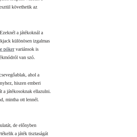
esztül követhetik az
 Ezeknél a játékoknál a
lackjack különösen izgalmas
ve póker
variánsok is
átékmódról van szó.
csevegőablak, ahol a
ényhez, hiszen emberi
ít a játékosoknak ellazulni.
d, mintha ott lennél.
.
ulatát, de előnyben
ékelik a játék tisztaságát