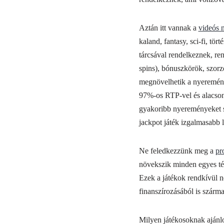
Aztán itt vannak a
videós 
kaland, fantasy, sci-fi, tö
tárcsával rendelkeznek, re
spins), bónuszkörök, szorz
megnövelhetik a nyeremények
97%-os RTP-vel és alacsony
gyakoribb nyereményeket s
jackpot játék izgalmasabb
Ne feledkezzünk meg a
pr
növekszik minden egyes tét
Ezek a játékok rendkívül n
finanszírozásából is származ
Milyen játékosoknak ajánl